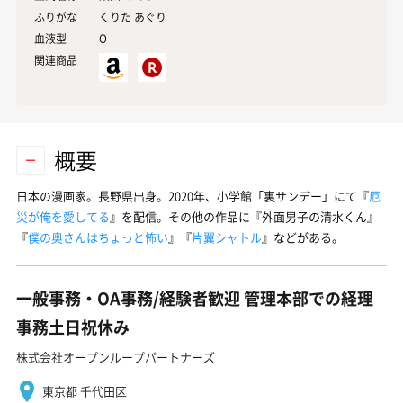
ふりがな
くりた あぐり
血液型
O
関連商品
概要
日本の漫画家。長野県出身。2020年、小学館「裏サンデー」にて『
厄
災が俺を愛してる
』を配信。その他の作品に『外面男子の清水くん』
『
僕の奥さんはちょっと怖い
』『
片翼シャトル
』などがある。
一般事務・OA事務/経験者歓迎 管理本部での経理
事務土日祝休み
株式会社オープンループパートナーズ
東京都 千代田区