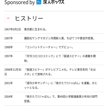
Sponsored by
ヒストリー
1967年6月2日
東京都に生まれる。
1987年
講談社ヤングマガジン月間新人賞、ちばてつや賞佳作受賞。
1988年
『コンバットティーチャー』でデビュー。
1997年
「月刊コロコロコミック」にて『超速スピナー』の連載を開
始。
1998年11月30
『超速スピナー』がテレビアニメ化。テレビ東京系列「おは
日
スタ」にて放映される。
2001年
「週刊少年サンデー」に『焼きたて!!ジャぱん』を連載。大ヒ
ットとなる。
2004年
『焼きたて!!ジャぱん』で、第49回小学館漫画賞少年向け部門
受賞。