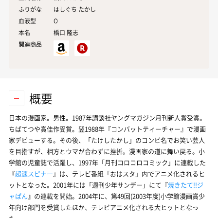
ふりがな
はしぐち たかし
血液型
O
本名
橋口
隆志
関連商品
概要
日本の漫画家。男性。1987年講談社ヤングマガジン月刊新人賞受賞。
ちばてつや賞佳作受賞。翌1988年『コンバットティーチャー』で漫画
家デビューする。その後、「たけしたかし」のコンビ名でお笑い芸人
を目指すが、相方とウマが合わずに挫折。漫画家の道に舞い戻る。小
学館の児童誌で活躍し、1997年「月刊コロコロコミック」に連載した
『
超速スピナー
』は、テレビ番組「おはスタ」内でアニメ化されるヒ
ットとなった。2001年には「週刊少年サンデー」にて『
焼きたて!!ジ
ャぱん
』の連載を開始。2004年に、第49回(2003年度)小学館漫画賞少
年向け部門を受賞したほか、テレビアニメ化される大ヒットとなっ