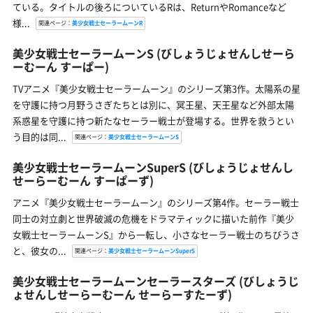
ている。タイトルの後ろについているRは、ReturnやRomanceなど
様...
関連ページ：
美少女戦士セーラームーンR
美少女戦士セーラームーンS
(びしょうじょせんしせーら
ーむーん すーぱー)
TVアニメ『美少女戦士セーラームーン』のシリーズ第3作。太陽系の星
を守護に持つ月野うさぎたちとは別に、冥王星、天王星など外部太陽
系惑星を守護に持つ新たなセーラー戦士が登場する。世界を救うとい
う目的は同...
関連ページ：
美少女戦士セーラームーンS
美少女戦士セーラームーンSuperS
(びしょうじょせんし
せーらーむーん すーぱーず)
アニメ『美少女戦士セーラームーン』のシリーズ第4作。セーラー戦士
同士の対立劇と世界破滅の危機をドラマティックに描いた前作『美少
女戦士セーラームーンS』から一転し、小さなセーラー戦士のちびうさ
と、彼女の...
関連ページ：
美少女戦士セーラームーンSuperS
美少女戦士セーラームーンセーラースターズ
(びしょうじ
ょせんしせーらーむーん せーらーすたーず)