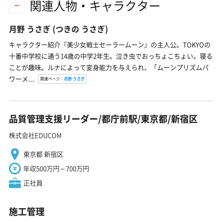
関連人物・キャラクター
月野 うさぎ
(つきの うさぎ)
キャラクター紹介『美少女戦士セーラームーン』の主人公。TOKYOの
十番中学校に通う14歳の中学2年生。泣き虫でおっちょこちょい。寝る
ことが趣味。ルナによって変身能力を与えられ、「ムーンプリズムパ
ワーメ...
関連ページ：
月野 うさぎ
品質管理支援リーダー/都庁前駅/東京都/新宿区
株式会社EDUCOM
東京都 新宿区
年収500万円～700万円
正社員
施工管理