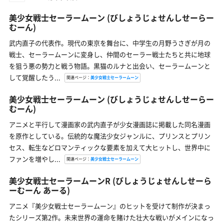
美少女戦士セーラームーン
(びしょうじょせんしせーらー
むーん)
武内直子の代表作。現代の東京を舞台に、中学生の月野うさぎが月の
戦士、セーラームーンに変身し、仲間のセーラー戦士たちと共に地球
を狙う悪の勢力と戦う物語。黒猫のルナと出会い、セーラームーンと
して覚醒したう...
関連ページ：
美少女戦士セーラームーン
美少女戦士セーラームーン
(びしょうじょせんしせーらー
むーん)
アニメと平行して漫画家の武内直子が少女漫画誌に掲載した同名漫画
を原作としている。伝統的な魔法少女ジャンルに、プリンスとプリン
セス、転生などロマンティックな要素を加えて大ヒットし、世界中に
ファンを増やし...
関連ページ：
美少女戦士セーラームーン
美少女戦士セーラームーンR
(びしょうじょせんしせーら
ーむーん あーる)
アニメ『美少女戦士セーラームーン』のヒットを受けて制作が決まっ
たシリーズ第2作。未来世界の運命を賭けた壮大な戦いがメインになっ