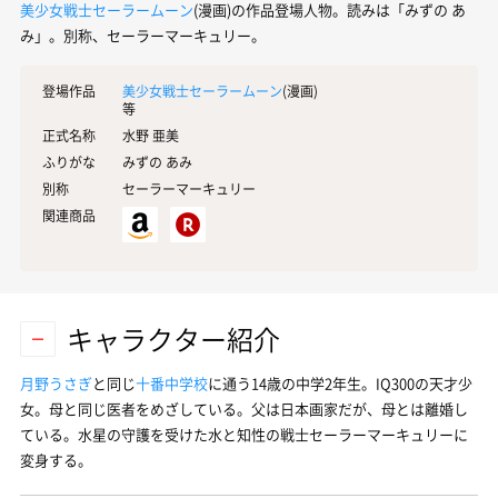
美少女戦士セーラームーン
(漫画)の作品登場人物。読みは「みずの あ
み」。別称、セーラーマーキュリー。
登場作品
美少女戦士セーラームーン
(漫画)
等
正式名称
水野 亜美
ふりがな
みずの あみ
別称
セーラーマーキュリー
関連商品
キャラクター紹介
月野うさぎ
と同じ
十番中学校
に通う14歳の中学2年生。IQ300の天才少
女。母と同じ医者をめざしている。父は日本画家だが、母とは離婚し
ている。水星の守護を受けた水と知性の戦士
セーラーマーキュリー
に
変身する。