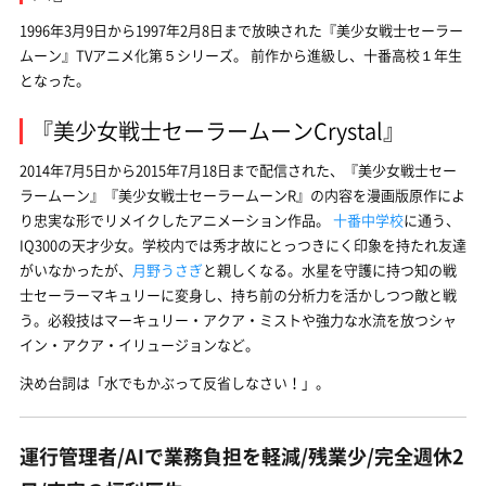
1996年3月9日から1997年2月8日まで放映された『美少女戦士セーラー
ムーン』TVアニメ化第５シリーズ。 前作から進級し、
十番高校
１年生
となった。
『美少女戦士セーラームーンCrystal』
2014年7月5日から2015年7月18日まで配信された、『美少女戦士セー
ラームーン』『美少女戦士セーラームーンR』の内容を漫画版原作によ
り忠実な形でリメイクしたアニメーション作品。
十番中学校
に通う、
IQ300の天才少女。学校内では秀才故にとっつきにく印象を持たれ友達
がいなかったが、
月野うさぎ
と親しくなる。水星を守護に持つ知の戦
士セーラーマキュリーに変身し、持ち前の分析力を活かしつつ敵と戦
う。必殺技はマーキュリー・アクア・ミストや強力な水流を放つシャ
イン・アクア・イリュージョンなど。
決め台詞は「水でもかぶって反省しなさい！」。
運行管理者/AIで業務負担を軽減/残業少/完全週休2