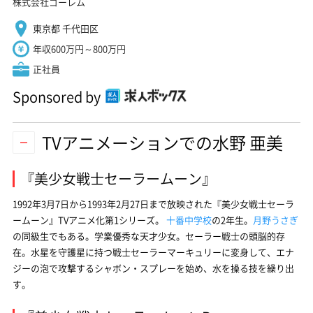
株式会社ゴーレム
東京都 千代田区
年収600万円～800万円
正社員
Sponsored by
TVアニメーションでの水野 亜美
『美少女戦士セーラームーン』
1992年3月7日から1993年2月27日まで放映された『美少女戦士セーラ
ームーン』TVアニメ化第1シリーズ。
十番中学校
の2年生。
月野うさぎ
の同級生でもある。学業優秀な天才少女。セーラー戦士の頭脳的存
在。水星を守護星に持つ戦士セーラーマーキュリーに変身して、エナ
ジーの泡で攻撃するシャボン・スプレーを始め、水を操る技を繰り出
す。