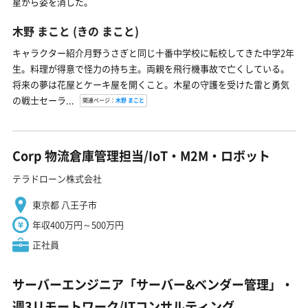
星から姿を消した。
木野 まこと
(きの まこと)
キャラクター紹介月野うさぎと同じ十番中学校に転校してきた中学2年
生。料理が得意で怪力の持ち主。両親を飛行機事故で亡くしている。
将来の夢は花屋とケーキ屋を開くこと。木星の守護を受けた雷と勇気
の戦士セーラ...
関連ページ：
木野 まこと
Corp 物流倉庫管理担当/IoT・M2M・ロボット
テラドローン株式会社
東京都 八王子市
年収400万円～500万円
正社員
サーバーエンジニア「サーバー&ベンダー管理」・
週3リモートワーク/ITコンサルティング