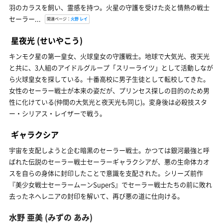
羽のカラスを飼い、霊感を持つ。火星の守護を受けた炎と情熱の戦士
セーラー...
関連ページ：
火野 レイ
星夜光
(せいやこう)
キンモク星の第一皇女、火球皇女の守護戦士。地球で大気光、夜天光
と共に、3人組のアイドルグループ「スリーライツ」として活動しなが
ら火球皇女を探している。十番高校に男子生徒として転校してきた。
女性のセーラー戦士が本来の姿だが、プリンセス探しの目的のため男
性に化けている(仲間の大気光と夜天光も同じ)。変身後は必殺技スタ
ー・シリアス・レイザーで戦う。
ギャラクシア
宇宙を支配しようと企む暗黒のセーラー戦士。かつては銀河最強と呼
ばれた伝説のセーラー戦士セーラーギャラクシアが、悪の生命体カオ
スを自らの身体に封印したことで意識を支配された。シリーズ前作
『美少女戦士セーラームーンSuperS』でセーラー戦士たちの前に敗れ
去ったネヘレニアの封印を解いて、再び悪の道に仕向ける。
水野 亜美
(みずの あみ)