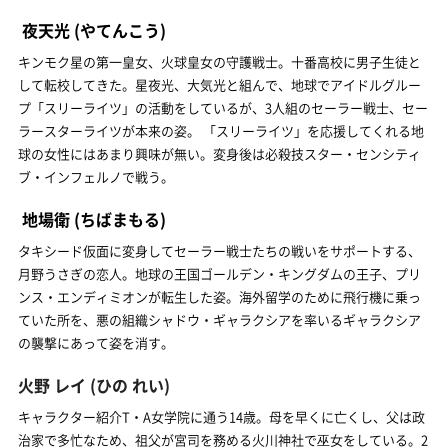
夜天光
(やてんこう)
キンモク星の第一皇女、火球皇女の守護戦士。十番高校に男子生徒と
して転校してきた。星夜光、大気光と組んで、地球でアイドルグルー
プ「スリーライツ」の活動をしているが、3人組のセーラー戦士、セー
ラースターライツが本来の姿。 「スリーライツ」を応援してくれる地
球の女性にはあまり興味が無い。変身後は必殺技スター・センシティ
ブ・インフェルノで戦う。
地場衛
(ちばまもる)
タキシード仮面に変身してセーラー戦士たちの戦いをサポートする、
月野うさぎの恋人。地球の王国ゴールデン・キングダムの王子、プリ
ンス・エンディミオンが転生した姿。海外留学のために飛行機に乗っ
ていた所を、悪の組織シャドウ・ギャラクシアを率いるギャラクシア
の襲撃にあって姿を消す。
火野 レイ
(ひの れい)
キャラクター紹介T・A女学院に通う14歳。母を早くに亡くし、父は政
治家で多忙なため、祖父が宮司を務める火川神社で巫女をしている。2