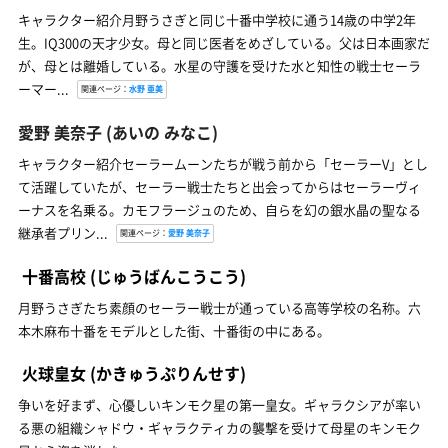
キャラクター紹介月野うさぎと同じ十番中学校に通う14歳の中学2年
生。IQ300の天才少女。母と同じ医者をめざしている。父は日本画家だ
が、母とは離婚している。水星の守護を受けた水と知性の戦士セーラ
ーマー...
関連ページ：
水野 亜美
愛野 美奈子
(あいの みなこ)
キャラクター紹介セーラームーンたちが戦う前から「セーラーV」とし
て活躍していたが、セーラー戦士たちと出会ってからはセーラーヴィ
ーナスを名乗る。カモフラージュのため、自らを幻の銀水晶の聖なる
継承者プリン...
関連ページ：
愛野 美奈子
十番高校
(じゅうばんこうこう)
月野うさぎたち素顔のセーラー戦士が通っている高等学校の名称。六
本木麻布十番をモデルとした街、十番街の中にある。
火球皇女
(かきゅうぷりんせす)
争いを好まず、心優しいキンモク星の第一皇女。ギャラクシアが率い
る悪の組織シャドウ・ギャラクティカの襲撃を受けて母星のキンモク