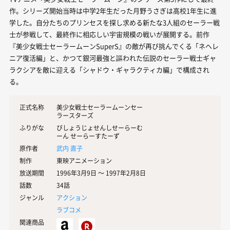
作。シリーズ開始当時は中学2年生だった月野うさぎは高校1年生に進
学した。自分たちのプリンセスを探し求める新たな3人組のセーラー戦
士が参戦して、最終作に相応しい宇宙規模の戦いが展開する。前作
『美少女戦士セーラームーンSuperS』の敵が再び挑んでくる「ネヘレ
ニア復活編」と、かつて銀河最強と謳われた伝説のセーラー戦士ギャ
ラクシアを敵に迎える「シャドウ・ギャラクティカ編」で構成され
る。
正式名称
美少女戦士セーラームーンセー
ラースターズ
ふりがな
びしょうじょせんしせーらーむ
ーん せーらーすたーず
原作者
武内 直子
制作
東映アニメーション
放送期間
1996年3月9日 〜 1997年2月8日
話数
34話
ジャンル
アクション
ラブコメ
関連商品