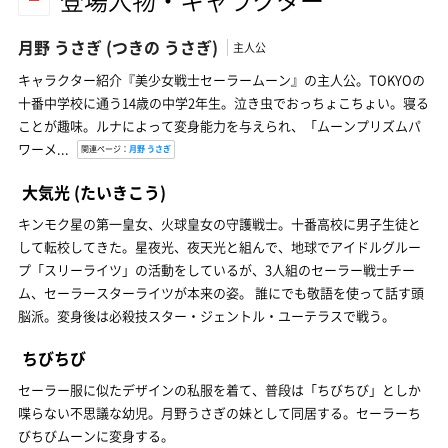
月野 うさぎ
(つきの うさぎ)
主人公
キャラクター紹介『美少女戦士セーラームーン』の主人公。TOKYOの
十番中学校に通う14歳の中学2年生。泣き虫でおっちょこちょい。寝る
ことが趣味。ルナによって変身能力を与えられ、「ムーンプリズムパ
ワーメ...
関連ページ：
月野 うさぎ
大気光
(たいきこう)
キンモク星の第一皇女、火球皇女の守護戦士。十番高校に男子生徒と
して転校してきた。星夜光、夜天光と組んで、地球でアイドルグルー
プ「スリーライツ」の活動をしているが、3人組のセーラー戦士チー
ム、セーラースターライツが本来の姿。 誰にでも敬語を使って話す頭
脳派。変身後は必殺技スター・ジェントル・ユーテラスで戦う。
ちびちび
セーラー服に似たデザインの私服を着て、普段は「ちびちび」としか
喋らない不思議な幼児。月野うさぎの妹として同居する。セーラーち
びちびムーンに変身する。