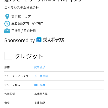
エイラシステム株式会社
東京都 中央区
年収700万円～900万円
正社員 / 契約社員
Sponsored by
クレジット
原作
武内 直子
シリーズディレクター
五十嵐 卓哉
シリーズ構成
山口 亮太
作画監督
爲我井克美
音楽
有澤孝紀