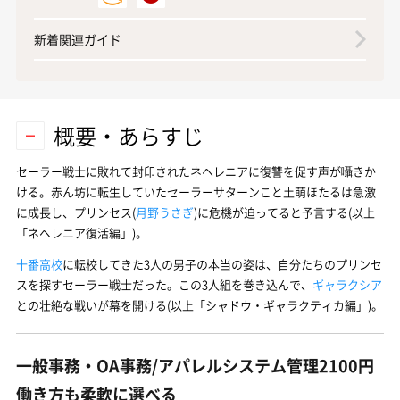
新着関連ガイド
概要・あらすじ
セーラー戦士に敗れて封印されたネヘレニアに復讐を促す声が囁きか
ける。赤ん坊に転生していたセーラーサターンこと土萌ほたるは急激
に成長し、プリンセス(
月野うさぎ
)に危機が迫ってると予言する(以上
「ネヘレニア復活編」)。
十番高校
に転校してきた3人の男子の本当の姿は、自分たちのプリンセ
スを探すセーラー戦士だった。この3人組を巻き込んで、
ギャラクシア
との壮絶な戦いが幕を開ける(以上「シャドウ・ギャラクティカ編」)。
一般事務・OA事務/アパレルシステム管理2100円
働き方も柔軟に選べる