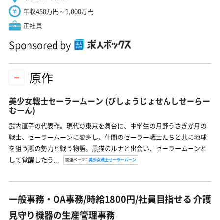
年収450万円～1,000万円
正社員
Sponsored by
原作
美少女戦士セーラームーン
(びしょうじょせんしせーらー
むーん)
武内直子の代表作。現代の東京を舞台に、中学生の月野うさぎが月の
戦士、セーラームーンに変身し、仲間のセーラー戦士たちと共に地球
を狙う悪の勢力と戦う物語。黒猫のルナと出会い、セーラームーンと
して覚醒したう...
関連ページ：
美少女戦士セーラームーン
一般事務・OA事務/時給1800円/社員目指せる 介護
見守り機器の生産管理事務