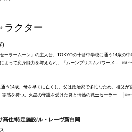
ャラクター
)
セーラームーン』の主人公。TOKYOの十番中学校に通う14歳の中
によって変身能力を与えられ、「ムーンプリズムパワーメ...
関連ペ
に通う14歳。母を早くに亡くし、父は政治家で多忙なため、祖父が
、霊感を持つ。火星の守護を受けた炎と情熱の戦士セーラー...
関連
サ高住/特定施設/ル・レーヴ新白岡
ス