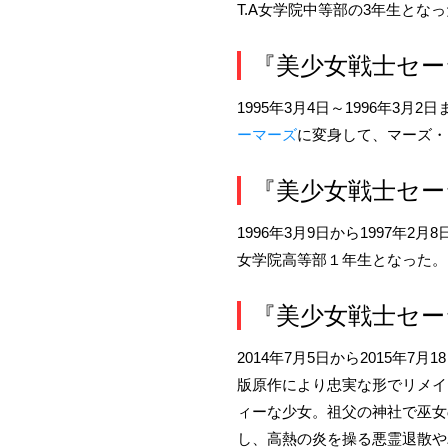
T.A女学院中等部の3年生と
『美少女戦士セーラ
1995年3月4日～1996年3
ーマーズ
に変身して、マーズ・
『美少女戦士セー
1996年3月9日から1997年
女学院高等部１年生となった。
『美少女戦士セーラ
2014年7月5日から2015
版原作により忠実な形でリメイ
ィーな少女。祖父の神社で巫女
し、高熱の炎を操る悪霊退散や