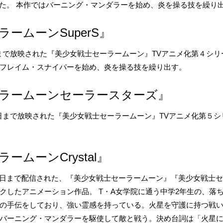
なった。 本作ではバーニング・マンダラーを始め、炎を操る技を繰り
ームーンSuperS』
月2日まで放映された『美少女戦士セーラームーン』TVアニメ化第４シリ
フレイム・スナイパーを始め、炎を操る技を繰り出す。
ラームーンセーラースターズ』
2月8日まで放映された『美少女戦士セーラームーン』TVアニメ化第５シ
ームーンCrystal』
年7月18日まで配信された、『美少女戦士セーラームーン』『美少女戦
クしたアニメーション作品。 T・A女学院に通う中学2年生の、落
の手伝をしており、強い霊感を持っている。火星を守護に持つ戦
バーニング・マンダラーを駆使して敵と戦う。決め台詞は「火星