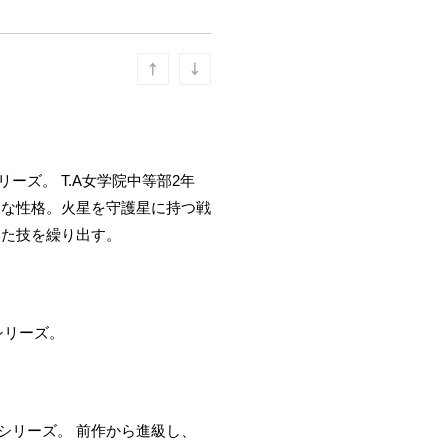
リーズ。 T.A女学院中等部2年
的な性格。火星を守護星に持つ戦
った技を繰り出す。
シリーズ。
３シリーズ。 前作から進級し、