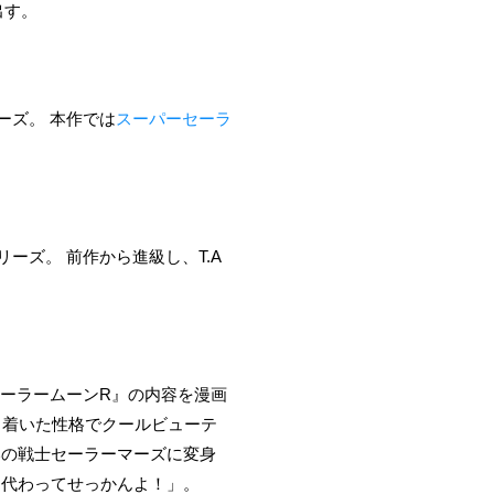
出す。
ーズ。 本作では
スーパーセーラ
リーズ。 前作から進級し、T.A
士セーラームーンR』の内容を漫画
ち着いた性格でクールビューテ
いの戦士セーラーマーズに変身
に代わってせっかんよ！」。