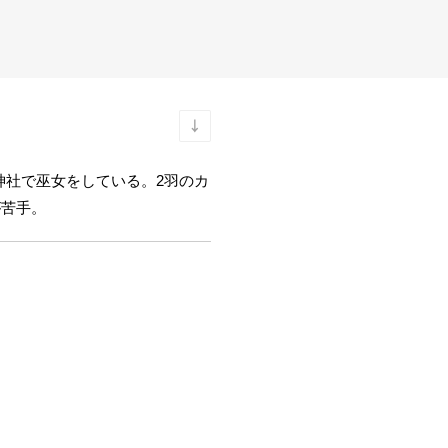
神社で巫女をしている。2羽の
カ
が苦手。