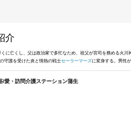
紹介
を早くに亡くし、父は政治家で多忙なため、祖父が宮司を務める火川
の守護を受けた炎と情熱の戦士
セーラーマーズ
に変身する。男性
浴/愛・訪問介護ステーション蒲生