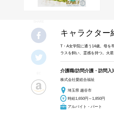
SHARE
キャラクター
T・A女学院に通う14歳。母
ラス
を飼い、霊感を持つ。
火星
介護職/訪問介護・訪問入
EC
株式会社愛総合福祉
埼玉県 越谷市
時給1,650円～1,850円
アルバイト・パート