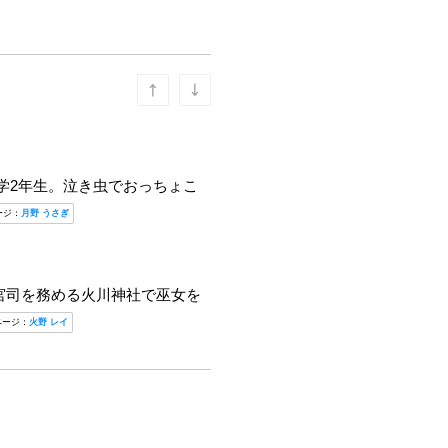
学2年生。泣き虫でおっちょこ
ージ：
月野 うさぎ
宮司を務める火川神社で巫女を
ページ：
火野 レイ