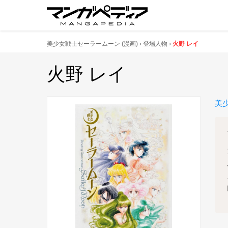
美少女戦士セーラームーン
(漫画)
登場人物
火野 レイ
火野 レイ
美