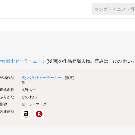
少女戦士セーラームーン
(漫画)の作品登場人物。読みは「ひの れ
登場作品
美少女戦士セーラームーン
(漫画)
等
正式名称
火野 レイ
ふりがな
ひの れい
別称
セーラーマーズ
関連商品