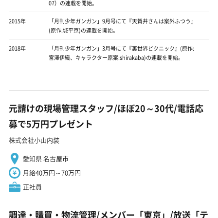
07）の連載を開始。
2015年
「月刊少年ガンガン」9月号にて『天賀井さんは案外ふつう』
(原作:城平京)の連載を開始。
2018年
「月刊少年ガンガン」3月号にて『裏世界ピクニック』(原作:
宮澤伊織、キャラクター原案:shirakaba)の連載を開始。
元請けの現場管理スタッフ/ほぼ20～30代/電話応
募で5万円プレゼント
株式会社小山内装
愛知県 名古屋市
月給40万円～70万円
正社員
調達・購買・物流管理/メンバー「東京」/放送「テ