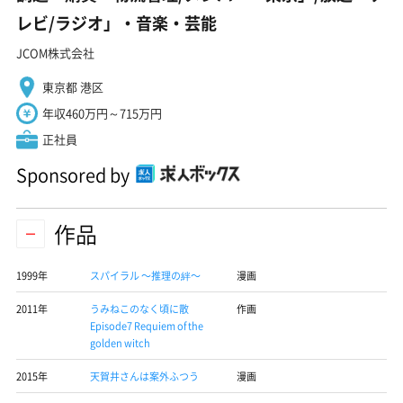
レビ/ラジオ」・音楽・芸能
JCOM株式会社
東京都 港区
年収460万円～715万円
正社員
Sponsored by
作品
1999年
スパイラル 〜推理の絆〜
漫画
2011年
うみねこのなく頃に散
作画
Episode7 Requiem of the
golden witch
2015年
天賀井さんは案外ふつう
漫画