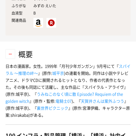
ふりがな
みずの えいた
血液型
B
関連商品
概要
日本の漫画家。女性。1999年「月刊少年ガンガン」9月号にて『
スパイ
ラル 〜推理の絆〜
』(原作:
城平京
)の連載を開始。同作は小説やテレビ
アニメ、ドラマCDに展開されるヒットとなり、作者の代表作となっ
た。その後も同誌にて活躍し、主な作品に『スパイラル・アライヴ』
(原作:城平京)、『
うみねこのなく頃に散 Episode7 Requiem of the
golden witch
』(原作・監修:
竜騎士07
)、『
天賀井さんは案外ふつう
』
(原作:城平京)、『
裏世界ピクニック
』(原作:宮澤伊織、キャラクター原
案:shirakaba)がある。
100 インフラ・製品管理「横浜」「横浜」社内イ