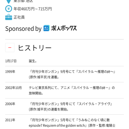
東京都 港区
年収460万円～715万円
正社員
Sponsored by
ヒストリー
1月17日
誕生。
1999年
「月刊少年ガンガン」9月号にて『スパイラル 〜推理の絆〜』
(原作:城平京)を連載。
2002年10月
テレビ東京系列にて、アニメ『スパイラル －推理の絆－』の
放映開始。
2006年
「月刊少年ガンガン」9月号 にて『スパイラル・アライヴ』
(原作:城平京)の連載を開始。
2011年
「月刊少年ガンガン」5月号にて『うみねこのなく頃に散
episode7 Requiem of the golden witch』(原作・監修:竜騎士