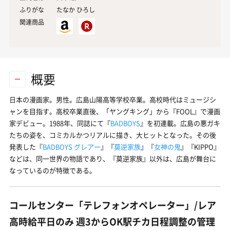
ふりがな
たなか ひろし
関連商品
概要
日本の漫画家。男性。広島山陽高等学校卒業。高校時代はミュージシ
ャンを目指す。高校卒業直後、「ヤングキング」から『FOOL』で漫画
家デビュー。1988年、同誌にて『
BADBOYS
』を初連載。広島の悪ガキ
たちの姿を、コミカルかつリアルに描き、大ヒットとなった。その後
発表した『
BADBOYS グレアー
』『
莫逆家族
』『
女神の鬼
』『KIPPO』
などは、同一世界の物語であり、『莫逆家族』以外は、広島が舞台に
なっているのが特徴である。
コールセンター「テレフォンオペレーター」/レア
高時給平日のみ 週3からOK駅チカ日程調整の管理