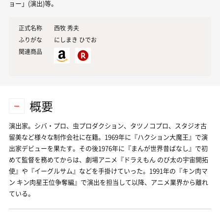
ョー」(演出)等。
正式名称
西牧 秀夫
ふりがな
にしまき ひでお
関連商品
概要
演出家。シバ・プロ、虫プロダクション、タツノコプロ、スタジオ古
留美など様々な制作会社に在籍。1969年に『ハクション大魔王』で演
出家デビューを果たす。その後1976年に『まんが世界昔ばなし』で初
めて監督を務めてからは、劇場アニメ『ドラえもん のび太の宇宙開拓
使』や『イーグルサム』などを手掛けていった。1991年の『キン肉マ
ン キン肉星王位争奪編』で演出を担当して以降、アニメ業界から離れ
ている。