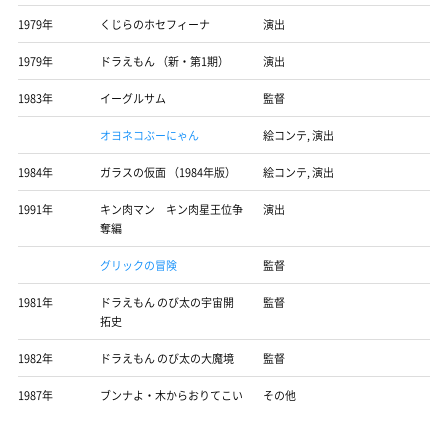
1979年
くじらのホセフィーナ
演出
1979年
ドラえもん （新・第1期）
演出
1983年
イーグルサム
監督
オヨネコぶーにゃん
絵コンテ, 演出
1984年
ガラスの仮面 （1984年版）
絵コンテ, 演出
1991年
キン肉マン キン肉星王位争
演出
奪編
グリックの冒険
監督
1981年
ドラえもん のび太の宇宙開
監督
拓史
1982年
ドラえもん のび太の大魔境
監督
1987年
ブンナよ・木からおりてこい
その他