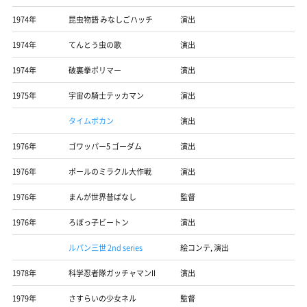
1974年
昆虫物語 みなしごハッチ
演出
1974年
てんとう虫の歌
演出
1974年
破裏拳ポリマー
演出
1975年
宇宙の騎士テッカマン
演出
タイムボカン
演出
1976年
ゴワッパー5 ゴーダム
演出
1976年
ポールのミラクル大作戦
演出
1976年
まんが世界昔ばなし
監督
1976年
ろぼっ子ビートン
演出
ルパン三世 2nd series
絵コンテ, 演出
1978年
科学忍者隊ガッチャマンII
演出
1979年
さすらいの少女ネル
監督