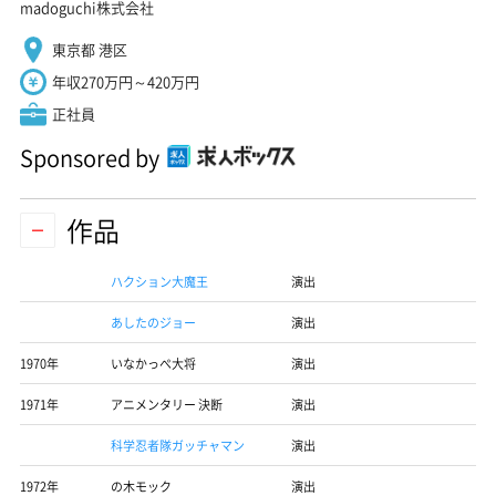
madoguchi株式会社
東京都 港区
年収270万円～420万円
正社員
Sponsored by
作品
ハクション大魔王
演出
あしたのジョー
演出
1970年
いなかっぺ大将
演出
1971年
アニメンタリー 決断
演出
科学忍者隊ガッチャマン
演出
1972年
の木モック
演出