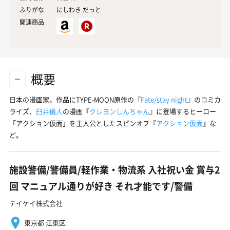
ふりがな
にしわき だっと
関連商品
概要
日本の漫画家。作品にTYPE-MOON原作の『
Fate/stay night
』のコミカ
ライズ、
臼井儀人
の漫画『
クレヨンしんちゃん
』に登場するヒーロー
「アクション仮面」を主人公としたスピンオフ『
アクション仮面
』な
ど。
施設警備/警備員/軽作業・物流系 入社祝い金 賞与2
回 マニュアル通りが好き それ才能です/警備
テイケイ株式会社
東京都 江東区