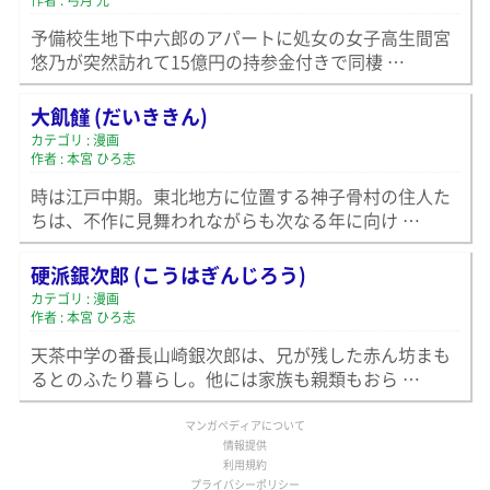
作者 : 弓月 光
予備校生地下中六郎のアパートに処女の女子高生間宮
悠乃が突然訪れて15億円の持参金付きで同棲 …
大飢饉 (だいききん)
カテゴリ : 漫画
作者 : 本宮 ひろ志
時は江戸中期。東北地方に位置する神子骨村の住人た
ちは、不作に見舞われながらも次なる年に向け …
硬派銀次郎 (こうはぎんじろう)
カテゴリ : 漫画
作者 : 本宮 ひろ志
天茶中学の番長山崎銀次郎は、兄が残した赤ん坊まも
るとのふたり暮らし。他には家族も親類もおら …
マンガペディアについて
情報提供
利用規約
プライバシーポリシー