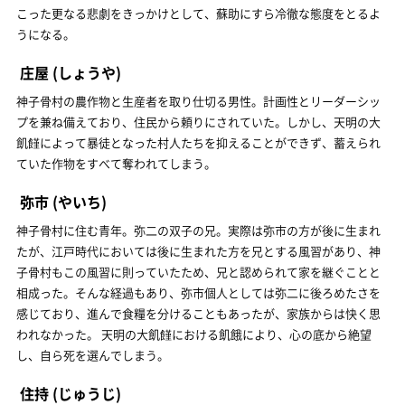
こった更なる悲劇をきっかけとして、蘇助にすら冷徹な態度をとるよ
うになる。
庄屋
(しょうや)
神子骨村の農作物と生産者を取り仕切る男性。計画性とリーダーシッ
プを兼ね備えており、住民から頼りにされていた。しかし、天明の大
飢饉によって暴徒となった村人たちを抑えることができず、蓄えられ
ていた作物をすべて奪われてしまう。
弥市
(やいち)
神子骨村に住む青年。弥二の双子の兄。実際は弥市の方が後に生まれ
たが、江戸時代においては後に生まれた方を兄とする風習があり、神
子骨村もこの風習に則っていたため、兄と認められて家を継ぐことと
相成った。そんな経過もあり、弥市個人としては弥二に後ろめたさを
感じており、進んで食糧を分けることもあったが、家族からは快く思
われなかった。 天明の大飢饉における飢餓により、心の底から絶望
し、自ら死を選んでしまう。
住持
(じゅうじ)