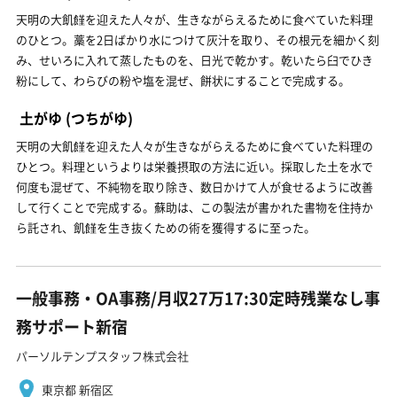
天明の大飢饉を迎えた人々が、生きながらえるために食べていた料理
のひとつ。藁を2日ばかり水につけて灰汁を取り、その根元を細かく刻
み、せいろに入れて蒸したものを、日光で乾かす。乾いたら臼でひき
粉にして、わらびの粉や塩を混ぜ、餅状にすることで完成する。
土がゆ
(つちがゆ)
天明の大飢饉を迎えた人々が生きながらえるために食べていた料理の
ひとつ。料理というよりは栄養摂取の方法に近い。採取した土を水で
何度も混ぜて、不純物を取り除き、数日かけて人が食せるように改善
して行くことで完成する。蘇助は、この製法が書かれた書物を住持か
ら託され、飢饉を生き抜くための術を獲得するに至った。
一般事務・OA事務/月収27万17:30定時残業なし事
務サポート新宿
パーソルテンプスタッフ株式会社
東京都 新宿区