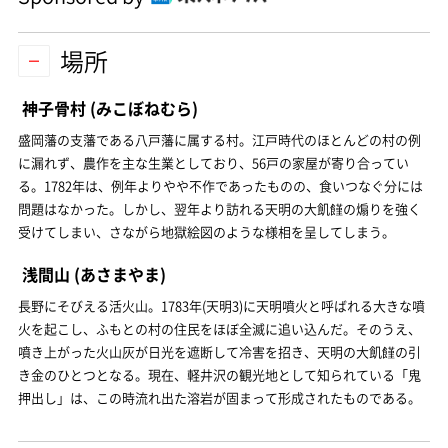
場所
神子骨村
(みこぼねむら)
盛岡藩の支藩である八戸藩に属する村。江戸時代のほとんどの村の例
に漏れず、農作を主な生業としており、56戸の家屋が寄り合ってい
る。1782年は、例年よりやや不作であったものの、食いつなぐ分には
問題はなかった。しかし、翌年より訪れる天明の大飢饉の煽りを強く
受けてしまい、さながら地獄絵図のような様相を呈してしまう。
浅間山
(あさまやま)
長野にそびえる活火山。1783年(天明3)に天明噴火と呼ばれる大きな噴
火を起こし、ふもとの村の住民をほぼ全滅に追い込んだ。そのうえ、
噴き上がった火山灰が日光を遮断して冷害を招き、天明の大飢饉の引
き金のひとつとなる。現在、軽井沢の観光地として知られている「鬼
押出し」は、この時流れ出た溶岩が固まって形成されたものである。