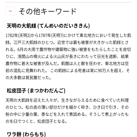
その他キーワード
天明の大飢饉
(てんめいのだいききん)
1782年(天明2)から1787年(天明7)にかけて東北地方において発生した飢
饉。江戸三大飢饉のひとつ。近世では最も被害が大きかった飢饉とさ
れる。6月の大雨で農作物や建築物に強い被害をもたらしたことを皮切
りに、浅間山の噴火による火山灰が長きにわたって日光を遮断、結果
農作物に甚大な被害が及んだ。飢餓は人と獣を狂わせ、東北地方は空
前の混乱に見舞われた。 この飢饉による死者は実に90万人を超え、そ
の大多数は貧民層だった。
松皮団子
(まつかわだんご)
天明の大飢饉を迎えた人々が、生きながらえるために食べていた料理
のひとつ。松の皮の薄い部分だけを細かく砕き、ひき臼で引き、その
粉の中に少量の粟、黍などを入れて煮詰める。そうして煮上がったも
のを臼でつくと、松皮団子となる。
ワラ餅
(わらもち)