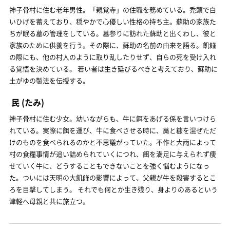
神子骨村に住む老年男性。「親覚寺」の住職を務めている。禿頭で白
いひげを蓄えており、穏やかで心優しい性格の持ち主。蘇助の家族た
ちが眠る墓の管理をしている。墓参りに訪れた蘇助と出くわし、彼と
家族のために供養を行う。その際に、蘇助の名前の由来を語る。飢饉
の際にも、他の村人のように取り乱したりせず、自らの死を受け入れ
る覚悟を決めている。 若い者は生き延びるべきと考えており、蘇助に
土がゆの製法を伝授する。
民
(たみ)
神子骨村に住む少女。幼いながらも、牛に餌をあげる係を言いつけら
れている。実際に餌を運び、牛に食べさせる時に、藁と糠を混ぜただ
けのものを食べられるのかと不思議がっていた。不作と大雨によって
村の食糧事情が追い詰められていくにつれ、餌を満足に与えられず痩
せていく牛に、どうすることもできないことを強く悩むようになっ
た。ついには天明の大飢饉の影響によって、父親が牛を殺害するとこ
ろを目撃してしまう。 それでも何とか生き残り、身よりのあるという
津軽へ母親と共に旅立つ。