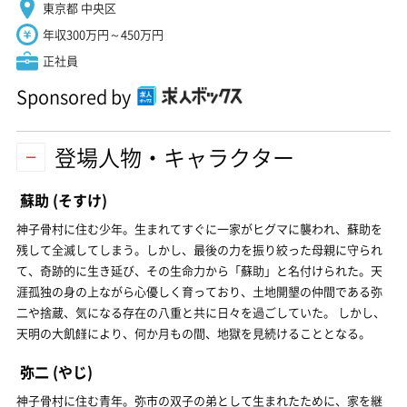
東京都 中央区
年収300万円～450万円
正社員
Sponsored by
登場人物・キャラクター
蘇助
(そすけ)
神子骨村に住む少年。生まれてすぐに一家がヒグマに襲われ、蘇助を
残して全滅してしまう。しかし、最後の力を振り絞った母親に守られ
て、奇跡的に生き延び、その生命力から「蘇助」と名付けられた。天
涯孤独の身の上ながら心優しく育っており、土地開墾の仲間である弥
二や捨蔵、気になる存在の八重と共に日々を過ごしていた。 しかし、
天明の大飢饉により、何か月もの間、地獄を見続けることとなる。
弥二
(やじ)
神子骨村に住む青年。弥市の双子の弟として生まれたために、家を継