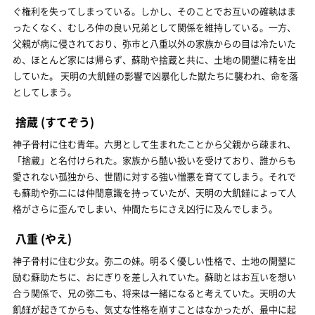
ぐ権利を失ってしまっている。しかし、そのことでお互いの確執はま
ったくなく、むしろ仲の良い兄弟として関係を維持している。一方、
父親が病に侵されており、弥市と八重以外の家族からの目は冷たいた
め、ほとんど家には帰らず、蘇助や捨蔵と共に、土地の開墾に精を出
していた。 天明の大飢饉の影響で凶暴化した獣たちに襲われ、命を落
としてしまう。
捨蔵
(すてぞう)
神子骨村に住む青年。六男として生まれたことから父親から疎まれ、
「捨蔵」と名付けられた。家族から酷い扱いを受けており、誰からも
愛されない孤独から、世間に対する強い憎悪を育ててしまう。それで
も蘇助や弥二には仲間意識を持っていたが、天明の大飢饉によって人
格がさらに歪んでしまい、仲間たちにさえ凶行に及んでしまう。
八重
(やえ)
神子骨村に住む少女。弥二の妹。明るく優しい性格で、土地の開墾に
励む蘇助たちに、おにぎりを差し入れていた。蘇助とはお互いを想い
合う関係で、兄の弥二も、将来は一緒になると考えていた。天明の大
飢饉が起きてからも、気丈な性格を崩すことはなかったが、最中に起