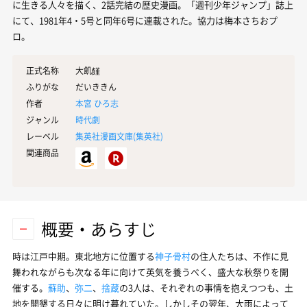
に生きる人々を描く、2話完結の歴史漫画。「週刊少年ジャンプ」誌上
にて、1981年4・5号と同年6号に連載された。協力は梅本さちおプ
ロ。
正式名称
大飢饉
ふりがな
だいききん
作者
本宮 ひろ志
ジャンル
時代劇
レーベル
集英社漫画文庫(
集英社
)
関連商品
概要・あらすじ
時は江戸中期。東北地方に位置する
神子骨村
の住人たちは、不作に見
舞われながらも次なる年に向けて英気を養うべく、盛大な秋祭りを開
催する。
蘇助
、
弥二
、
捨蔵
の3人は、それぞれの事情を抱えつつも、土
地を開墾する日々に明け暮れていた。しかしその翌年、大雨によって