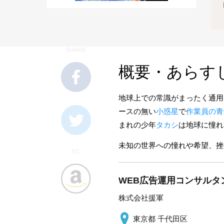
SHARE
概要・あらす
地球上での常識がまったく通用
ースの無い
小惑星
で
作業員の青
まれの少年
タカシ
は地球に憧れ
未知の世界への憧れや希望、挫
EC
WEB広告運用コンサルタ
株式会社援軍
東京都 千代田区