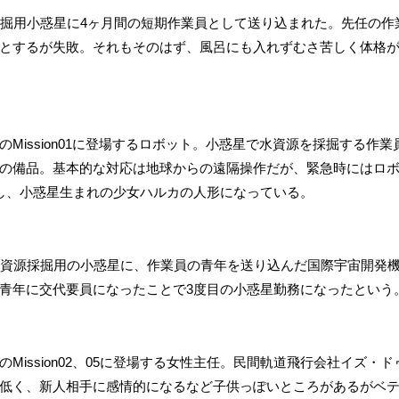
採掘用小惑星に4ヶ月間の短期作業員として送り込まれた。先任の作
とするが失敗。それもそのはず、風呂にも入れずむさ苦しく体格
Mission01に登場するロボット。小惑星で水資源を採掘する作
の備品。基本的な対応は地球からの遠隔操作だが、緊急時にはロ
は故障し、小惑星生まれの少女ハルカの人形になっている。
水資源採掘用の小惑星に、作業員の青年を送り込んだ国際宇宙開発
青年に交代要員になったことで3度目の小惑星勤務になったという
Mission02、05に登場する女性主任。民間軌道飛行会社イズ・
低く、新人相手に感情的になるなど子供っぽいところがあるがベ