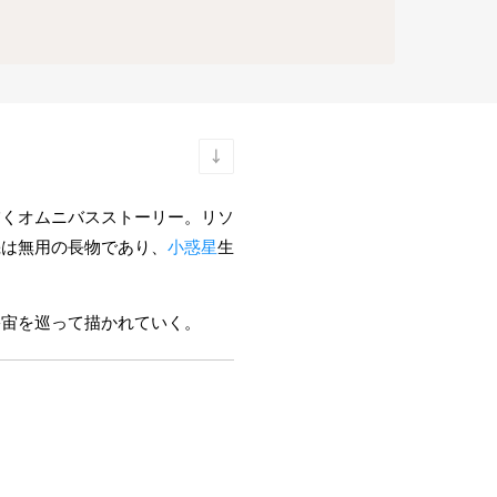
描くオムニバスストーリー。リソ
機は無用の長物であり、
小惑星
生
宇宙を巡って描かれていく。