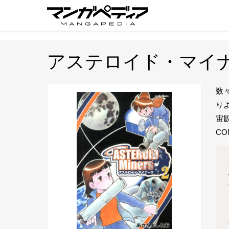
アステロイド・マイ
数
り
宙
CO