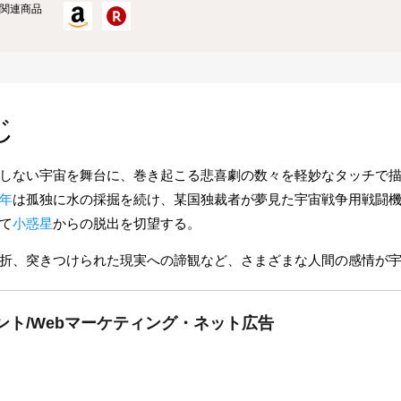
関連商品
じ
しない宇宙を舞台に、巻き起こる悲喜劇の数々を軽妙なタッチで
年
は孤独に水の採掘を続け、某国独裁者が夢見た宇宙戦争用戦闘
て
小惑星
からの脱出を切望する。
折、突きつけられた現実への諦観など、さまざまな人間の感情が
ント/Webマーケティング・ネット広告