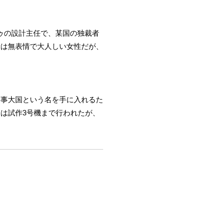
ドゥの設計主任で、某国の独裁者
段は無表情で大人しい女性だが、
軍事大国という名を手に入れるた
は試作3号機まで行われたが、