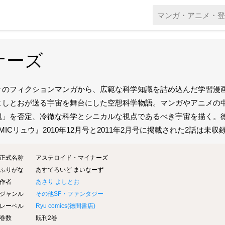
ナーズ
々のフィクションマンガから、広範な科学知識を詰め込んだ学習漫
よしとおが送る宇宙を舞台にした空想科学物語。マンガやアニメの
観」を否定、冷徹な科学とシニカルな視点であるべき宇宙を描く。
MICリュウ』2010年12月号と2011年2月号に掲載された2話は未収録(
正式名称
アステロイド・マイナーズ
ふりがな
あすてろいど まいなーず
作者
あさり よしとお
ジャンル
その他SF・ファンタジー
レーベル
Ryu comics(
徳間書店
)
巻数
既刊2巻