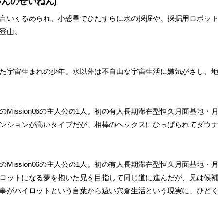
いんのせいねん)
言いくるめられ、小惑星でひたすらに水の採掘や、採掘用ロボッ
登山。
た宇宙生まれの少年。水以外は不自由な宇宙生活に嫌気がさし、
Mission06の主人公の1人。初の有人長期滞在型恒久月面基地・
ンションが高いタイプだが、相棒のヘックスにひっぱられてダウ
Mission06の主人公の1人。初の有人長期滞在型恒久月面基地・
ロットになる夢を抱いた兄を目指して同じ道に進んだが、兄は候
事がパイロットという言葉から遠い穴倉生活という現実に、ひど