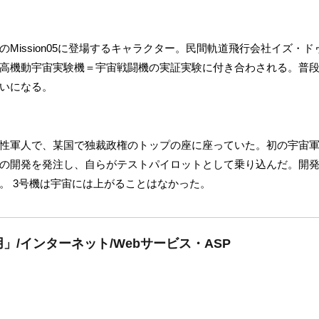
Mission05に登場するキャラクター。民間軌道飛行会社イズ・
高機動宇宙実験機＝宇宙戦闘機の実証実験に付き合わされる。普
いになる。
性軍人で、某国で独裁政権のトップの座に座っていた。初の宇宙
の開発を発注し、自らがテストパイロットとして乗り込んだ。開発
。 3号機は宇宙には上がることはなかった。
/インターネット/Webサービス・ASP