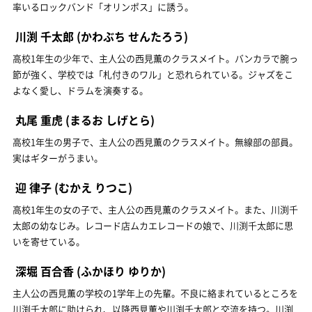
率いるロックバンド「オリンポス」に誘う。
川渕 千太郎
(かわぶち せんたろう)
高校1年生の少年で、主人公の西見薫のクラスメイト。バンカラで腕っ
節が強く、学校では「札付きのワル」と恐れられている。ジャズをこ
よなく愛し、ドラムを演奏する。
丸尾 重虎
(まるお しげとら)
高校1年生の男子で、主人公の西見薫のクラスメイト。無線部の部員。
実はギターがうまい。
迎 律子
(むかえ りつこ)
高校1年生の女の子で、主人公の西見薫のクラスメイト。また、川渕千
太郎の幼なじみ。レコード店ムカエレコードの娘で、川渕千太郎に思
いを寄せている。
深堀 百合香
(ふかほり ゆりか)
主人公の西見薫の学校の1学年上の先輩。不良に絡まれているところを
川渕千太郎に助けられ、以降西見薫や川渕千太郎と交流を持つ。川渕