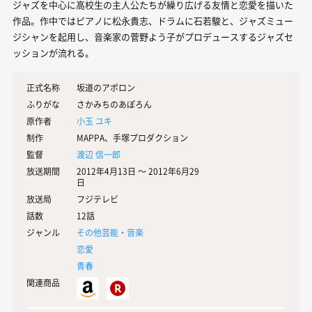
ジャズを中心に高校生の主人公たちが繰り広げる友情と恋愛を描いた
作品。作中ではピアノに松永貴志、ドラムに石若駿と、ジャズミュー
ジシャンを起用し、音楽家の菅野よう子がプロデュースするジャズセ
ッションが流れる。
正式名称
坂道のアポロン
ふりがな
さかみちのあぽろん
原作者
小玉 ユキ
制作
MAPPA、手塚プロダクション
監督
渡辺 信一郎
放送期間
2012年4月13日 〜 2012年6月29
日
放送局
フジテレビ
話数
12話
ジャンル
その他芸能・音楽
恋愛
青春
関連商品