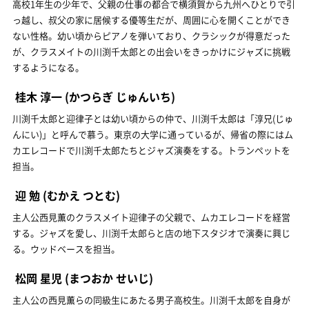
高校1年生の少年で、父親の仕事の都合で横須賀から九州へひとりで引
っ越し、叔父の家に居候する優等生だが、周囲に心を開くことができ
ない性格。幼い頃からピアノを弾いており、クラシックが得意だった
が、クラスメイトの川渕千太郎との出会いをきっかけにジャズに挑戦
するようになる。
桂木 淳一
(かつらぎ じゅんいち)
川渕千太郎と迎律子とは幼い頃からの仲で、川渕千太郎は「淳兄(じゅ
んにい)」と呼んで慕う。東京の大学に通っているが、帰省の際にはム
カエレコードで川渕千太郎たちとジャズ演奏をする。トランペットを
担当。
迎 勉
(むかえ つとむ)
主人公西見薫のクラスメイト迎律子の父親で、ムカエレコードを経営
する。ジャズを愛し、川渕千太郎らと店の地下スタジオで演奏に興じ
る。ウッドベースを担当。
松岡 星児
(まつおか せいじ)
主人公の西見薫らの同級生にあたる男子高校生。川渕千太郎を自身が