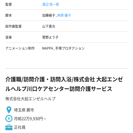
監督
渡辺 信一郎
脚本
加藤綾子
,
柿原 優子
総作画監督
山下喜光
音楽
菅野よう子
アニメーション制作
MAPPA
,
手塚プロダクション
介護職/訪問介護・訪問入浴/株式会社 大起エンゼ
ルヘルプ川口ケアセンター訪問介護サービス
株式会社大起エンゼルヘルプ
埼玉県 蕨市
月給22万9,930円～
正社員