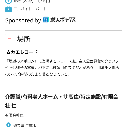
時給1,270円～1,310円
アルバイト・パート
Sponsored by
場所
ムカエレコード
『坂道のアポロン』に登場するレコード店。主人公西見薫のクラスメ
イト迎律子の実家。地下には練習用のスタジオがあり、川渕千太郎ら
のジャズ仲間のたまり場となっている。
介護職/有料老人ホーム・サ高住/特定施設/有限会
社 仁
有限会社仁
埼玉県 三郷市