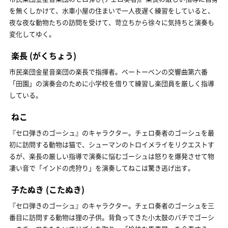
を無くしかけて、水車小屋の住まいで一人夜遅く練習をしていると、
夜な夜な動物たちの訪問を受けて、苛立ちから徐々に気持ちと演奏も
変化してゆく。
楽長
(がくちょう)
市民楽団金星音楽団の楽長で指揮者。ベートーベンの交響曲第六番
「田園」の演奏会のために小学校を借りて練習し楽団員を厳しく指導
している。
ねこ
『セロ弾きのゴーシュ』のキャラクター。チェロ奏者のゴーシュを最
初に訪問する動物は猫で、シューマンのトロイメライをリクエストす
るが、楽長の厳しい指導で演奏に悩むゴーシュは怒りを爆発させて物
凄い音で「インドの虎狩り」を演奏してねこは驚き逃げ出す。
子たぬき
(こたぬき)
『セロ弾きのゴーシュ』のキャラクター。チェロ奏者のゴーシュを三
番目に訪問する動物は狸の子供。背負ってきた小太鼓のバチでゴーシ