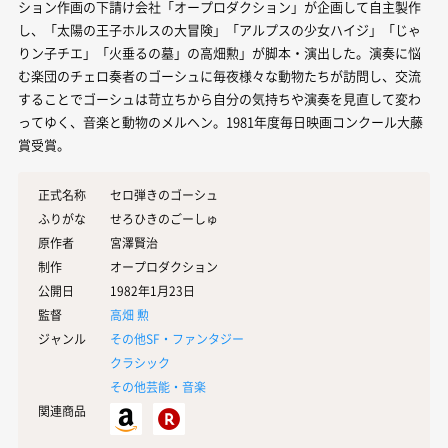
ション作画の下請け会社「オープロダクション」が企画して自主製作
し、「太陽の王子ホルスの大冒険」「アルプスの少女ハイジ」「じゃ
りン子チエ」「火垂るの墓」の高畑勲」が脚本・演出した。演奏に悩
む楽団のチェロ奏者のゴーシュに毎夜様々な動物たちが訪問し、交流
することでゴーシュは苛立ちから自分の気持ちや演奏を見直して変わ
ってゆく、音楽と動物のメルヘン。1981年度毎日映画コンクール大藤
賞受賞。
正式名称
セロ弾きのゴーシュ
ふりがな
せろひきのごーしゅ
原作者
宮澤賢治
制作
オープロダクション
公開日
1982年1月23日
監督
高畑 勲
ジャンル
その他SF・ファンタジー
クラシック
その他芸能・音楽
関連商品