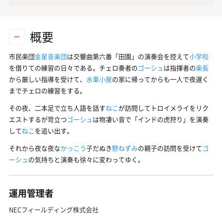
概要
市民楽団
金星音楽団
は交響曲第六番「田園」の演奏会を控えて
小学校
を借りての練習の日々である。チェロ奏者の
ゴーシュ
は指揮者の
楽長
から厳しい指導を受けて、
水車小屋
の家に帰ってからも一人で夜遅く
までチェロの練習をする。
その夜、二本足で立ち人語を話す
ねこ
が訪問してトロイメライをリク
エストするが苛立つ
ゴーシュ
は物凄い音で「インドの虎狩り」を演奏
して
ねこ
を追い出す。
それから夜な夜な
かっこう
子だぬき
野ねずみ
の親子の訪問を受けて
ゴ
ーシュ
の気持ちと演奏も徐々に変わってゆく。
運用管理者
NECフィールディング株式会社