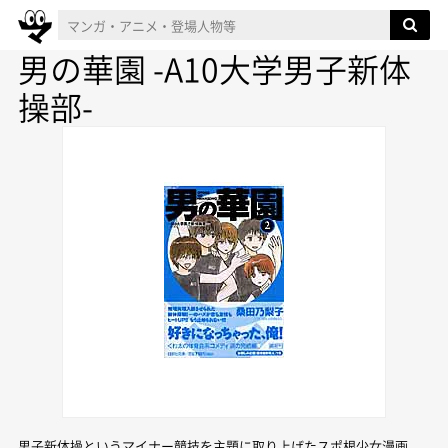
男の華園 -A10大学男子新体
操部-
男子新体操というマイナー競技を主題に取り上げたスポ根少女漫画。