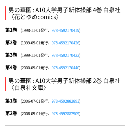
男の華園 : A10大学男子新体操部 4巻 白泉社
〈花とゆめcomics〉
第1巻
(1998-11-01発行、
978-4592170419
)
第2巻
(1999-05-01発行、
978-4592170426
)
第3巻
(1999-11-01発行、
978-4592170433
)
第4巻
(2000-09-01発行、
978-4592170440
)
男の華園 : A10大学男子新体操部 2巻 白泉社
〈白泉社文庫〉
第1巻
(2006-07-01発行、
978-4592882893
)
第2巻
(2006-09-01発行、
978-4592882909
)