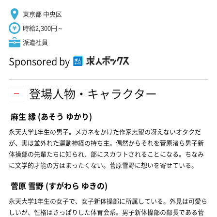
東京都 中央区
時給2,300円～
派遣社員
Sponsored by
登場人物・キャラクター
麻生 縁
(あそう ゆかり)
永天大学1年生の男子。メガネをかけた作家志望の冴えないオタクだ
が、実は並外れた運動神経の持ち主。偶然からそれを菅原渚ら男子新
体操部の先輩たちに知られ、部にスカウトされることになる。ちなみ
に文学的才能の方はまったくない。菅原雪野に想いを寄せている。
菅原 雪野
(すがわら ゆきの)
永天大学1年生の女子で、女子新体操部に所属している。外見は可愛ら
しいが、性格はさっぱりした体育会系。男子新体操部の部長である菅