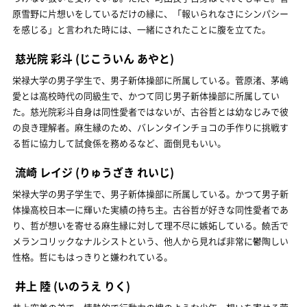
原雪野に片想いをしているだけの縁に、「報いられなさにシンパシー
を感じる」と言われた時には、一緒にされたことに腹を立てた。
慈光院 彩斗
(じこういん あやと)
栄禄大学の男子学生で、男子新体操部に所属している。菅原渚、茅嶋
愛とは高校時代の同級生で、かつて同じ男子新体操部に所属してい
た。慈光院彩斗自身は同性愛者ではないが、古谷哲とは幼なじみで彼
の良き理解者。麻生縁のため、バレンタインチョコの手作りに挑戦す
る哲に協力して試食係を務めるなど、面倒見もいい。
流崎 レイジ
(りゅうざき れいじ)
栄禄大学の男子学生で、男子新体操部に所属している。かつて男子新
体操高校日本一に輝いた実績の持ち主。古谷哲が好きな同性愛者であ
り、哲が想いを寄せる麻生縁に対して理不尽に嫉妬している。饒舌で
メランコリックなナルシストという、他人から見れば非常に鬱陶しい
性格。哲にもはっきりと嫌われている。
井上 陸
(いのうえ りく)