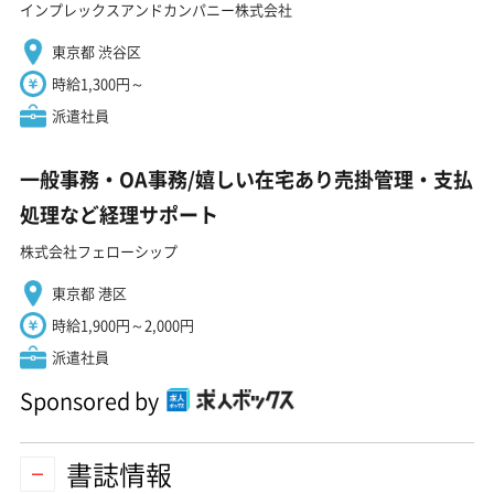
インプレックスアンドカンパニー株式会社
東京都 渋谷区
時給1,300円～
派遣社員
一般事務・OA事務/嬉しい在宅あり売掛管理・支払
処理など経理サポート
株式会社フェローシップ
東京都 港区
時給1,900円～2,000円
派遣社員
Sponsored by
書誌情報