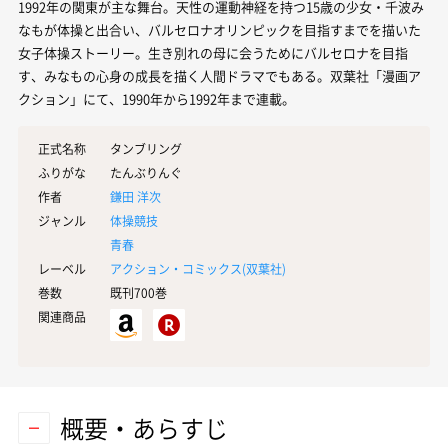
1992年の関東が主な舞台。天性の運動神経を持つ15歳の少女・千波み
なもが体操と出合い、バルセロナオリンピックを目指すまでを描いた
女子体操ストーリー。生き別れの母に会うためにバルセロナを目指
す、みなもの心身の成長を描く人間ドラマでもある。双葉社「漫画ア
クション」にて、1990年から1992年まで連載。
正式名称
タンブリング
ふりがな
たんぶりんぐ
作者
鎌田 洋次
ジャンル
体操競技
青春
レーベル
アクション・コミックス(
双葉社
)
巻数
既刊700巻
関連商品
概要・あらすじ