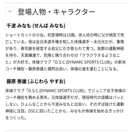
登場人物・キャラクター
千波 みなも
(せんば みなも)
ショートカットの少女。初登場時は15歳。赤ん坊の時に父が病気で死
亡している。母は全日本選手権を制した体操選手・水元光だが、事情
があり、寿司屋を経営する伯父に引き取られて育つ。抜群の運動神経
を持ち、天真爛漫で、危険と隣り合わせの「クラクラするようなこ
と」が大好き。体操クラブ「D.S.C.(DYNAMIC SPORTS CLUB)」の新米
コーチ補佐・藤原泰雄と偶然出会い、体操の道を進むことになる。
藤原 泰雄
(ふじわら やすお)
体操クラブ「D.S.C.(DYNAMIC SPORTS CLUB)」でジュニア女子体操の
コーチ補佐を務める青年。元体操選手だが、現役時代の成績はパッと
しない。ひょんなことから千波みなもと出会い、ぞのずば抜けた運動
神経に注目。DSCに招いたことから、みなもが体操を始めるきっかけ
をつくった。