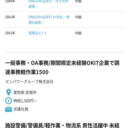
1989年
DRAGON QUEST―ダイの大
作画
冒険―
2001年
DRAGON QUEST Ⅳ外伝 －地
作画
獄の迷宮－
2002年
冒険王ビィト
作画
一般事務・OA事務/期間限定未経験OKIT企業で調
達事務軽作業1500
マンパワーグループ株式会社
愛知県 安城市
時給1,500円～
派遣社員
施設警備/警備員/軽作業・物流系 男性活躍中 未経