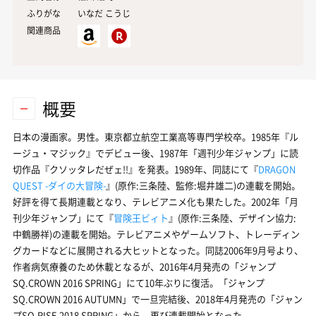
ふりがな
いなだ こうじ
関連商品
概要
日本の漫画家。男性。東京都立航空工業高等専門学校卒。1985年『ル
ージュ・マジック』でデビュー後、1987年「週刊少年ジャンプ」に読
切作品『クソッタレだぜェ!!』を発表。1989年、同誌にて『
DRAGON
QUEST -ダイの大冒険-
』(原作:三条陸、監修:
堀井雄二
)の連載を開始。
好評を得て長期連載となり、テレビアニメ化も果たした。2002年「月
刊少年ジャンプ」にて『
冒険王ビィト
』(原作:三条陸、デザイン協力:
中鶴勝祥)の連載を開始。テレビアニメやゲームソフト、トレーディン
グカードなどに展開される大ヒットとなった。同誌2006年9月号より、
作者病気療養のため休載となるが、2016年4月発売の「ジャンプ
SQ.CROWN 2016 SPRING」にて10年ぶりに復活。「ジャンプ
SQ.CROWN 2016 AUTUMN」で一旦完結後、2018年4月発売の「ジャン
プSQ.RISE 2018 SPRING」から、再び連載開始となった。