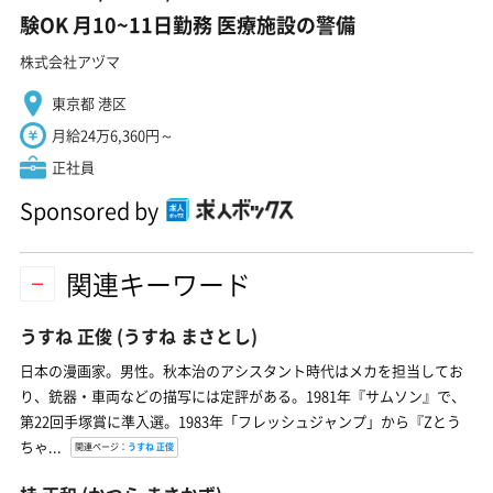
験OK 月10~11日勤務 医療施設の警備
株式会社アヅマ
東京都 港区
月給24万6,360円～
正社員
Sponsored by
関連キーワード
うすね 正俊
(うすね まさとし)
日本の漫画家。男性。秋本治のアシスタント時代はメカを担当してお
り、銃器・車両などの描写には定評がある。1981年『サムソン』で、
第22回手塚賞に準入選。1983年「フレッシュジャンプ」から『Zとう
ちゃ...
関連ページ：
うすね 正俊