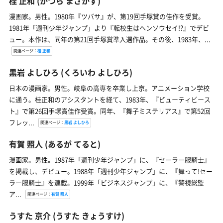
桂 正和
(かつら まさかず)
漫画家。男性。1980年『ツバサ』が、第19回手塚賞の佳作を受賞。
1981年「週刊少年ジャンプ」より『転校生はヘンソウセイ!?』でデビ
ュー。本作は、同年の第21回手塚賞準入選作品。その後、1983年、...
関連ページ：
桂 正和
黒岩 よしひろ
(くろいわ よしひろ)
日本の漫画家。男性。岐阜の高専を卒業し上京。アニメーション学校
に通う。桂正和のアシスタントを経て、1983年、『ビューティビース
ト』で第26回手塚賞佳作受賞。同年、『舞子ミステリアス』で第52回
フレッ...
関連ページ：
黒岩 よしひろ
有賀 照人
(あるが てると)
漫画家。男性。1987年「週刊少年ジャンプ」に、『セーラー服騎士』
を掲載し、デビュー。1988年「週刊少年ジャンプ」に、『舞って!セー
ラー服騎士』を連載。1999年「ビジネスジャンプ」に、『警視総監
ア...
関連ページ：
有賀 照人
うすた 京介
(うすた きょうすけ)