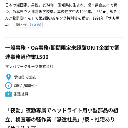
日本の漫画家。男性。1974年、愛知県に生まれ、熊本県合志市で育
つ。熊本県立大津高等学校卒。高校在学中の1990年、「ザ★手ぬきく
ん対物酢御くん」で第2回GAGキング特別賞を受賞。1991年『ザ★手
ぬ...
関連ページ：
うすた 京介
一般事務・OA事務/期間限定未経験OKIT企業で調
達事務軽作業1500
マンパワーグループ株式会社
愛知県 安城市
時給1,500円～
派遣社員
「夜勤」夜勤専属でヘッドライト用小型部品の組
立、検査等の軽作業「派遣社員」/寮・社宅あり