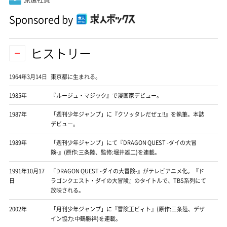
Sponsored by
ヒストリー
1964年3月14日
東京都に生まれる。
1985年
『ルージュ・マジック』で漫画家デビュー。
1987年
「週刊少年ジャンプ」に『クソッタレだぜェ!!』を執筆。本誌
デビュー。
1989年
「週刊少年ジャンプ」にて『DRAGON QUEST -ダイの大冒
険-』(原作:三条陸、監修:堀井雄二)を連載。
1991年10月17
『DRAGON QUEST -ダイの大冒険-』がテレビアニメ化。『ド
日
ラゴンクエスト・ダイの大冒険』のタイトルで、TBS系列にて
放映される。
2002年
「月刊少年ジャンプ」に『冒険王ビィト』(原作:三条陸、デザ
イン協力:中鶴勝祥)を連載。