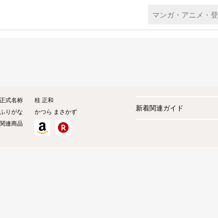
正式名称
桂 正和
新着関連ガイド
ふりがな
かつら まさかず
関連商品