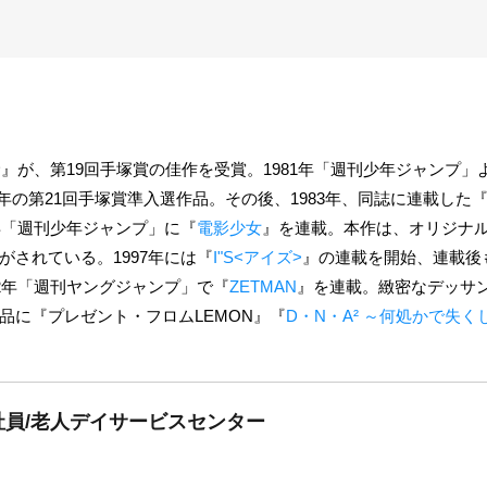
サ』が、第19回手塚賞の佳作を受賞。1981年「週刊少年ジャンプ
年の第21回手塚賞準入選作品。その後、1983年、同誌に連載した
年「週刊少年ジャンプ」に『
電影少女
』を連載。本作は、オリジナ
されている。1997年には『
I"S<アイズ>
』の連載を開始、連載後
2年「週刊ヤングジャンプ」で『
ZETMAN
』を連載。緻密なデッサ
品に『
プレゼント・フロムLEMON
』『
D・N・A² ～何処かで失
員/老人デイサービスセンター