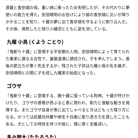
源蔵と香奈瑚の母。重い病に罹ったため失明したが、その代わりに夢
使いの能力を得た。安倍晴明のお告げにより娘の香奈瑚に災いが降り
かかることを知り、十蔵の夢に出て香奈瑚を守るように刷り込んだ。
その後、病死したと偽り小縷羽とともに姿を消している。
九曜 小鳥
(くよう ことり)
『鬼斬り十蔵』に登場する平安期の人物。安倍晴明によって育てられ
た秦家に連なる女性で、蘆屋道満に誘拐され、子を孕んでしまう。産
後の肥立ちが悪く死去するが、残された子供は九曜小鳥の名を継ぎ、
安倍晴明との間に子を成し九曜家の始祖となった。
ゴウザ
『鬼斬り十蔵』に登場する、腕十蔵に宿っている狗神。十蔵が呼びか
けたり、ゴウザの感情が昂ぶると表に現われ、剛力と俊敏な動きを発
揮する。またゴウザ自身が表に出てしゃべるときはどもった喋り方に
なる。かつては武蔵坊弁慶や柳生十兵衛に取り憑き力を貸したことも
ある。犬としての特性を持つが故に、情に厚く忠義深い。
多々朗太
(たたろうた)