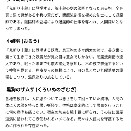
『鬼斬り十蔵』に登場する、腕十蔵の剣の師匠となった烏天狗。全身
真っ黒で翼がある小兵の童だが、闇魔流剣術を極めた剣士にして退魔
師である。陰陽師の登場により退魔師の仕事を奪われ、人間嫌いとな
ってしまった。
小縷羽
(おるう)
『鬼斬り十蔵』に登場する妖魔。烏天狗の多々朗太の姉で、長き世に
渡って生きてきた妖魔だが見た目は童女でしかない。闇魔流剣術の達
人であり、眠ったままでも敵の接近を察知し、木の枝で撃退するとい
う神業を見せる。狸庵からの依頼により、目の見えない九曜葛葉の護
衛をしつつ、温泉巡りの旅をしている。
黒狗のザムザ
(くろいぬのざむざ)
各地を放浪し、人に憑りついては悪さをして回っていた狗神。人間の
体に犬の顔を持った黒い妖怪で、性格は享楽的にして悪事を行うこと
に何の痛痒も感じない。宿主の坊主を腕十蔵に斬られ、その後に蘆屋
道満に拾われてこき使われるハメになる。元々は人首丸を守護するた
めに作られた存在だった。