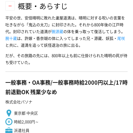
概要・あらすじ
平安の世、安倍晴明に敗れた蘆屋道満は、晴明に対する呪いの言葉を
吐きながら「鬼込の太刀」に封印された。それから800年後の江戸時
代。封印されていた道満が
腕源蔵
の体を乗っ取って復活してしまう。
腕十蔵
は、許嫁・香奈瑚の体に入ってしまった兄・源蔵、妖狐・
尾咲
と共に、道満を追って妖怪退治の旅に出る。
だが、その旅路の先には、800年以上も前に仕掛けられた晴明の罠が待
ち受けていた。
一般事務・OA事務/一般事務時給2000円以上/17時
前退勤OK 残業少なめ
株式会社パソナ
東京都 中央区
時給2,000円～
派遣社員