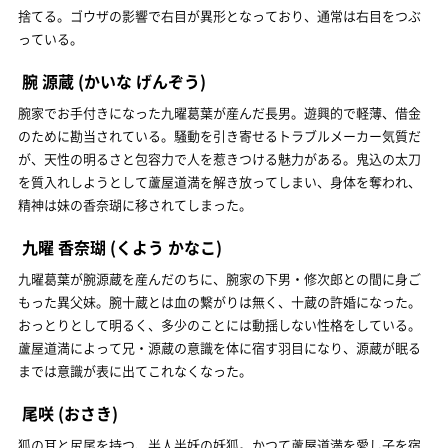
捨てる。ゴウザの影響で右目が異形となっており、通常は右目をつぶ
っている。
腕 源蔵
(かいな げんぞう)
腕家でお手付きになった九曜葛葉が産んだ長男。遊興的で軽薄、借金
のために勘当されている。騒動を引き寄せるトラブルメーカー気質だ
が、天性の明るさと包容力で人を惹きつける魅力がある。鬼込の太刀
を質入れしようとして蘆屋道満を解き放ってしまい、身体を奪われ、
精神は妹の香奈瑚に移されてしまった。
九曜 香奈瑚
(くよう かなこ)
九曜葛葉が腕源蔵を産んだのちに、腕家の下男・修次郎との間に身ご
もった異父妹。腕十蔵とは血の繋がりは無く、十蔵の許婚になった。
おっとりとして明るく、多少のことには動揺しない性格をしている。
蘆屋道満によって兄・源蔵の意識を体に宿す羽目になり、源蔵が眠る
までは意識が表に出てこれなくなった。
尾咲
(おさき)
狐の耳と尻尾を持つ、半人半妖の妖狐。かつて蘆屋道満を愛し子を宿