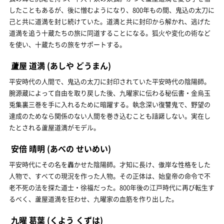
したこともあるが、後に憎むようになり、800年もの間、鬼込の太刀に
己と共に道満を封じ続けていた。道満と共に封印から解かれ、逃げた
道満を追う十蔵たちの旅に同道することになる。狐火や変化の術など
を使い、十蔵たちの旅をサポートする。
蘆屋 道満
(あしや どうまん)
平安時代の人間で、鬼込の太刀に封印されていた平安時代の陰陽師。
腕源蔵によって自由を取り戻した後、九曜家に伝わる秘伝書・金烏玉
兎集裏三巻を手に入れるために暗躍する。執念深い復讐鬼で、野望の
達成のためなら関係のない人間を巻き込むことも躊躇しない。実在し
たとされる蘆屋道満がモデル。
安倍 晴明
(あべの せいめい)
平安時代にその名を轟かせた陰陽師。才知に長け、傲岸な性格をした
人物で、すべての現況を作った人物。その正体は、始皇帝の命令で不
老不死の法を探た道士・徐福だった。800年後の江戸時代に再び転生す
るべく、蘆屋道満を狂わせ、九曜家の血筋を作り出した。
九曜 葛葉
(くよう くずは)