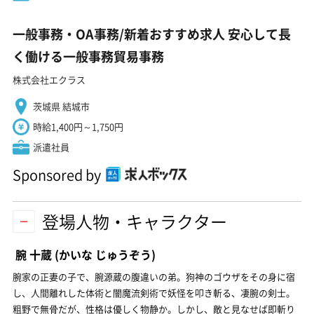
一般事務・OA事務/新着おすすめ求人 安心して長
く働ける一般事務貿易事務
株式会社エクラス
茨城県 結城市
時給1,400円～1,750円
派遣社員
Sponsored by
登場人物・キャラクター
腕 十蔵
(かいな じゅうぞう)
腕家の正妻の子で、腕源蔵の腹違いの弟。狗神のゴウザをその身に宿
し、人間離れした体術と闇魔流剣術で妖怪を叩き斬る、凄腕の剣士。
粗野で無骨だが、性格は優しく物静か。しかし、敵と見なせば即斬り