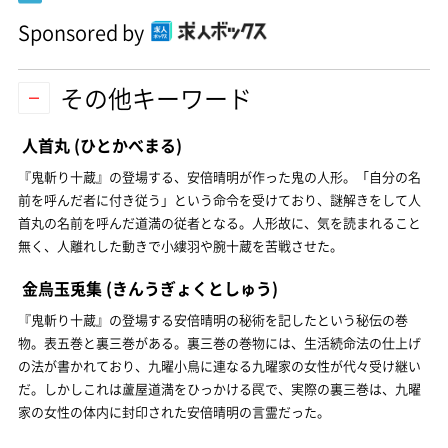
Sponsored by
その他キーワード
人首丸
(ひとかべまる)
『鬼斬り十蔵』の登場する、安倍晴明が作った鬼の人形。「自分の名
前を呼んだ者に付き従う」という命令を受けており、謎解きをして人
首丸の名前を呼んだ道満の従者となる。人形故に、気を読まれること
無く、人離れした動きで小縷羽や腕十蔵を苦戦させた。
金烏玉兎集
(きんうぎょくとしゅう)
『鬼斬り十蔵』の登場する安倍晴明の秘術を記したという秘伝の巻
物。表五巻と裏三巻がある。裏三巻の巻物には、生活続命法の仕上げ
の法が書かれており、九曜小鳥に連なる九曜家の女性が代々受け継い
だ。しかしこれは蘆屋道満をひっかける罠で、実際の裏三巻は、九曜
家の女性の体内に封印された安倍晴明の言霊だった。