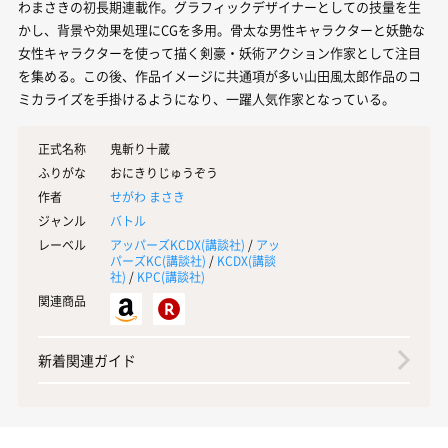
わまさきの初長期連載作。グラフィックデザイナーとしての技量を生
かし、背景や効果処理にCGを多用。骨太な男性キャラクターと妖艶な
女性キャラクターを使って描く剣豪・妖術アクション作家として注目
を集める。この後、作品イメージに共通項が多い山田風太郎作品のコ
ミカライズを手掛けるようになり、一躍人気作家となっている。
正式名称
鬼斬り十蔵
ふりがな
おにきりじゅうぞう
作者
せがわ まさき
ジャンル
バトル
レーベル
アッパーズKCDX(
講談社
)
/
アッ
パーズKC(
講談社
)
/
KCDX(
講談
社
)
/
KPC(
講談社
)
関連商品
新着関連ガイド