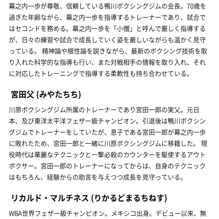
幕之内一歩が尊敬、信頼している鴨川ボクシングジムの会長。70歳を
過ぎた年齢ながら、幕之内一歩を指導するトレーナーであり、試合で
はセコンドを務める。幕之内一歩を「小僧」と呼んで厳しく指導する
が、日々の練習や試合で成長していく姿を厳しいながらも温かく見守
っている。 精神論や根性論を説きながら、最新のボクシング技術を取
り入れた科学的な指導も行い、また対戦相手の情報を取り入れ、それ
に対応したトレーニングで指導する柔軟性も持ち合わせている。
宮田父
(みやたちち)
川原ボクシングジム所属のトレーナーであり宮田一郎の実父。元日
本、及び東洋太平洋フェザー級チャンピオン。引退後は鴨川ボクシン
グジムでトレーナーをしていたが、息子である宮田一郎が幕之内一歩
に敗れたため、宮田一郎と一緒に川原ボクシングジムに移籍した。 現
役時代は華麗なテクニックと一撃必殺のカウンターを駆使するアウト
ボクサー。宮田一郎のトレーナーになってからは、自身のテクニック
はもちろん、経験からの助言を与えつつ成長を見守っている。
リカルド・マルチネス
(りかるどまるちねす)
WBA世界フェザー級チャンピオン。メキシコ出身。デビュー以来、無