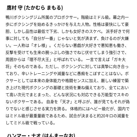
鷹村 守
(たかむら まもる)
鴨川ボクシングジム所属のプロボクサー。階級はミドル級。幕之内一
歩にボクシングを始めるきっかけを与えた人物。性格は豪快にして豪
胆、しかし品性は最低で下劣、しかも女好きのスケベ。 派手好きで何
事に対しても「自分が一番」じゃないと気が済まず、負けるのが大嫌
い。一人称は「オレ様」。くだらない悪戯が大好きで悪知恵も働き、
反撃を受けても生来の腕っぷしの強さでねじ伏せてしまう強引さで、
周囲からは「理不尽大王」と呼ばれている。 一言で言えば「ガキ大
将」そのものである。ただし、ボクシングに対しては真摯に向き合っ
ており、辛いトレーニングや減量などに愚痴をこぼすことはない。ボ
クサーとしては本来の身体能力や格闘センスに加え、厳しい練習で築
き上げた現代ボクシングの基礎と技術を兼ね備えており、全てにおい
て高い次元でまとまった、どんな状況にも対応できる万能型でスキの
ないボクサーである。 自身を「天才」と呼ぶが、誰が見てもそれが偽
りでないと感じさせる実力を誇る。 体格的にはヘビー級だが、国内で
はミドル級が最重量級であるため、試合が決まると約20キロの減量を
してミドル級で戦っている。
ハンマー・ナオ
(はんまーなお)