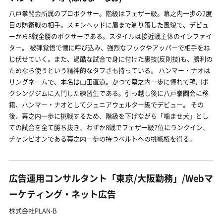
八戸拳闘会所属のプロボクサー。階級はフェザー級。幕之内一歩の2度
目の防衛戦の相手。スキンヘッドに眉まで剃り落した風貌で、デビュ
ーから8戦全勝のボクサーである。スタイルは接近戦主体のインファイ
ター。 被弾覚悟で懐に呼び込み、強烈なフックやアッパーで相手をね
じ伏せていく。また、過酷な試合で身に付けた裏技(反則技)も、勝利の
ためなら使うという精神的なタフさも持っている。 ハンマー・ナオは
リングネームで、本名は山田直道。かつて幕之内一歩に憧れて鴨川ボ
クシングジムに入門した練習生である。引っ越し後に八戸拳闘会に移
籍、ハンマー・ナオとしてジュニアウェルター級でデビュー。 その
後、幕之内一歩に挑戦するため、階級を下げながら「噛ませ犬」とし
ての試合を全て勝ち抜き、わずか8戦でフェザー級7位にランクイン、
チャンピオンである幕之内一歩の持つベルトへの挑戦権を得る。
広告運用コンサルタント「東京/大阪勤務」/Webマ
ーケティング・ネット広告
株式会社PLAN-B