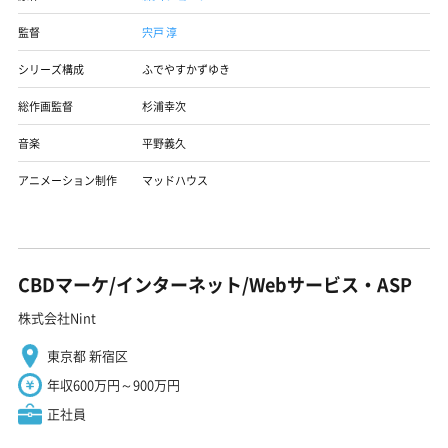
監督
宍戸 淳
シリーズ構成
ふでやすかずゆき
総作画監督
杉浦幸次
音楽
平野義久
アニメーション制作
マッドハウス
CBDマーケ/インターネット/Webサービス・ASP
株式会社Nint
東京都 新宿区
年収600万円～900万円
正社員