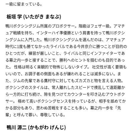
ー級に留まっている。
板垣 学
(いたがき まなぶ)
鴨川ボクシングジム所属のプロボクサー。階級はフェザー級。アマチ
ュア戦績を持ち、インターハイ準優勝という肩書を持って鴨川ボクシ
ングジムに入門した。鴨川ボクシングジムを選んだのは、アマチュア
時代に1度も勝てなかったライバルである今井京介に勝つことが目的の
ひとつだが、練習が厳しいこと、ライバルと同じインファイターであ
る幕之内一歩と接することで、勝利へのヒントを掴むのも目的であっ
た。 性格は明るく楽観的で物怖じしないタイプ。 社交性が高く要領も
いいので、お調子者の側面もあるが嫌われることは滅多にない。ま
た、ジムの先輩である鷹村守に対してもズカズカと物を言える人物。
ボクシングのスタイルは、常人離れしたスピードで攪乱して遠距離か
ら一方的に打ち続け、隙を見つけてカウンターを叩き込むアウトボク
サー。 極めて高いボクシングセンスを持っているが、相手を舐めてか
かる部分もあり、思わぬ苦戦をすることも多い。幕之内一歩を「先
輩」と呼んで慕い、尊敬している。
鴨川 源二
(かもがわ げんじ)