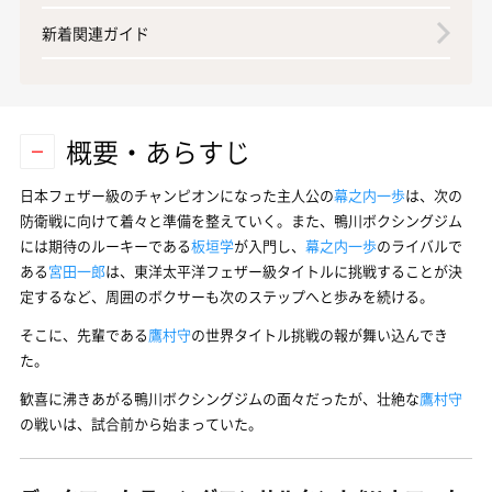
新着関連ガイド
概要・あらすじ
日本フェザー級のチャンピオンになった主人公の
幕之内一歩
は、次の
防衛戦に向けて着々と準備を整えていく。また、鴨川ボクシングジム
には期待のルーキーである
板垣学
が入門し、
幕之内一歩
のライバルで
ある
宮田一郎
は、東洋太平洋フェザー級タイトルに挑戦することが決
定するなど、周囲のボクサーも次のステップへと歩みを続ける。
そこに、先輩である
鷹村守
の世界タイトル挑戦の報が舞い込んでき
た。
歓喜に沸きあがる鴨川ボクシングジムの面々だったが、壮絶な
鷹村守
の戦いは、試合前から始まっていた。