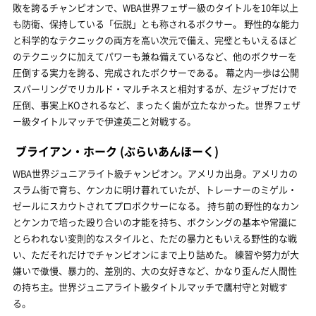
敗を誇るチャンピオンで、WBA世界フェザー級のタイトルを10年以上
も防衛、保持している「伝説」とも称されるボクサー。 野性的な能力
と科学的なテクニックの両方を高い次元で備え、完璧ともいえるほど
のテクニックに加えてパワーも兼ね備えているなど、他のボクサーを
圧倒する実力を誇る、完成されたボクサーである。 幕之内一歩は公開
スパーリングでリカルド・マルチネスと相対するが、左ジャブだけで
圧倒、事実上KOされるなど、まったく歯が立たなかった。世界フェザ
ー級タイトルマッチで伊達英二と対戦する。
ブライアン・ホーク
(ぶらいあんほーく)
WBA世界ジュニアライト級チャンピオン。アメリカ出身。アメリカの
スラム街で育ち、ケンカに明け暮れていたが、トレーナーのミゲル・
ゼールにスカウトされてプロボクサーになる。 持ち前の野性的なカン
とケンカで培った殴り合いの才能を持ち、ボクシングの基本や常識に
とらわれない変則的なスタイルと、ただの暴力ともいえる野性的な戦
い、ただそれだけでチャンピオンにまで上り詰めた。 練習や努力が大
嫌いで傲慢、暴力的、差別的、大の女好きなど、かなり歪んだ人間性
の持ち主。世界ジュニアライト級タイトルマッチで鷹村守と対戦す
る。