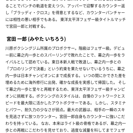
ることでパンチの軌道を変えつつ、アッパーで迎撃するカウンター返
し「ブラッディ・クロス」を得意とするなど、カウンターパンチャー
には相性の悪い相手でもある。 東洋太平洋フェザー級タイトルマッチ
で宮田一郎と対戦する。
宮田 一郎
(みやた いちろう)
川原ボクシングジム所属のプロボクサー。階級はフェザー級。デビュ
ー前に幕之内一歩とのスパーリングで敗れたことで、幕之内一歩をラ
イバルとして認めている。東日本新人戦で敗退し、幕之内一歩との
「プロのリングで決着」という約束を果たせないでいるうちに、幕之
内一歩は日本チャンピオンにまで成長する。 いつの間にかできた差を
埋めるために海外修行に出発、確かな成長を実感して帰国した。 そし
て幕之内一歩と堂々と再戦するため、東洋太平洋フェザー級チャンピ
オンに挑戦する。ボクシングのスタイルは、自慢のフットワークとス
ピードを最大限に活かしたアウトボクサーである。 しかし、スタミナ
とパワー、耐久力の少なさが弱点。最大の武器は、相手の一瞬のスキ
を見逃さずに放つカウンター。宮田一郎自身もカウンターに強いこだ
わりを持っている。 なお、本来はライト級の骨格であるが、幕之内一
歩との再戦にこだわりを見せており、過度な減量を科してまでフェザ