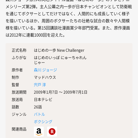
メシリーズ第2弾。主人公幕之内一歩が日本チャンピオンとして防衛戦
を通じてボクサーとしてだけではなく、人間的にも成長していく様子
を描いているほか、周囲のボクサーたちの壮絶な試合の数々や人間模
様を描いている。第15回講談社漫画賞少年部門受賞。また、原作漫画
は2012年に連載1000回を迎えた。
正式名称
はじめの一歩 New Challenger
ふりがな
はじめのいっぽ にゅーちゃれん
じゃー
原作者
森川 ジョージ
制作
マッドハウス
監督
宍戸 淳
放送期間
2009年1月7日 〜 2009年7月1日
放送局
日本テレビ
話数
26話
ジャンル
バトル
ボクシング
関連商品