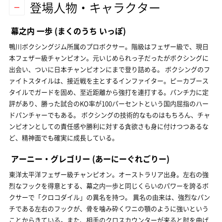
登場人物・キャラクター
幕之内 一歩
(まくのうち いっぽ)
鴨川ボクシングジム所属のプロボクサー。階級はフェザー級で、現日
本フェザー級チャンピオン。元いじめられっ子だったがボクシングに
出会い、ついに日本チャンピオンにまで登り詰める。 ボクシングのフ
ァイトスタイルは、接近戦を主とするインファイター。ピーカブース
タイルでガードを固め、至近距離から強打を連打する。パンチ力に定
評があり、勝った試合のKO率が100パーセントという国内屈指のハー
ドパンチャーでもある。 ボクシングの技術的なものはもちろん、チャ
ンピオンとしての責任感や勝利に対する貪欲さも身に付けつつあるな
ど、精神面でも確実に成長している。
アーニー・グレゴリー
(あーにーぐれごりー)
東洋太平洋フェザー級チャンピオン。オーストラリア出身。左右の強
烈なフックを得意とする、幕之内一歩と同じくらいのパワーを誇るボ
クサーで「クロコダイル」の異名を持つ。 異名の由来は、強烈なパン
チである左右のフックが、骨を噛み砕くワニの顎のように強いという
ことからきている。また、相手のクロスカウンターが来ると肘を曲げ