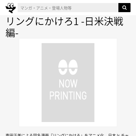
リングにかけろ1 -日米決戦
編-
車田正美による同名漫画『リングにかけろ』をアニメ化。日本Jr.チャ