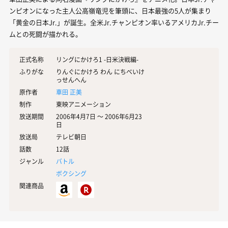
ンピオンになった主人公高嶺竜児を筆頭に、日本最強の5人が集まり
「黄金の日本Jr.」が誕生。全米Jr.チャンピオン率いるアメリカJr.チー
ムとの死闘が描かれる。
正式名称
リングにかけろ1 -日米決戦編-
ふりがな
りんぐにかけろ わん にちべいけ
っせんへん
原作者
車田 正美
制作
東映アニメーション
放送期間
2006年4月7日 〜 2006年6月23
日
放送局
テレビ朝日
話数
12話
ジャンル
バトル
ボクシング
関連商品