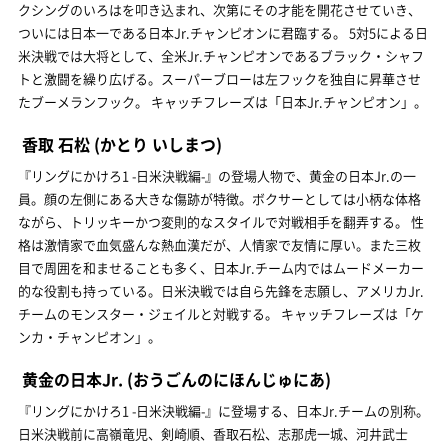
クシングのいろはを叩き込まれ、次第にその才能を開花させていき、
ついには日本一である日本Jr.チャンピオンに君臨する。 5対5による日
米決戦では大将として、全米Jr.チャンピオンであるブラック・シャフ
トと激闘を繰り広げる。スーパーブローは左フックを独自に昇華させ
たブーメランフック。 キャッチフレーズは「日本Jr.チャンピオン」。
香取 石松
(かとり いしまつ)
『リングにかけろ1 -日米決戦編-』の登場人物で、黄金の日本Jr.の一
員。顔の左側にある大きな傷跡が特徴。ボクサーとしては小柄な体格
ながら、トリッキーかつ変則的なスタイルで対戦相手を翻弄する。 性
格は激情家で血気盛んな熱血漢だが、人情家で友情に厚い。また三枚
目で周囲を和ませることも多く、日本Jr.チーム内ではムードメーカー
的な役割も持っている。日米決戦では自ら先鋒を志願し、アメリカJr.
チームのモンスター・ジェイルと対戦する。 キャッチフレーズは「ケ
ンカ・チャンピオン」。
黄金の日本Jr.
(おうごんのにほんじゅにあ)
『リングにかけろ1 -日米決戦編-』に登場する、日本Jr.チームの別称。
日米決戦前に高嶺竜児、剣崎順、香取石松、志那虎一城、河井武士