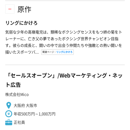
原作
リングにかけろ
気弱な少年の高嶺竜児は、類稀なボクシングセンスをもつ姉の菊をト
レーナーに、亡き父の夢であったボクシング世界チャンピオン目指
す。彼らの成長と、闘いの中で出会う仲間たちや強敵との熱い闘いを
描いたスポーツバ...
関連ページ：
リングにかけろ
「セールスオープン」/Webマーケティング・ネッ
ト広告
株式会社Mico
大阪府 大阪市
年収500万円～1,000万円
正社員