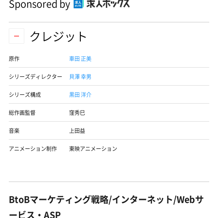
Sponsored by
クレジット
原作
車田 正美
シリーズディレクター
貝澤 幸男
シリーズ構成
黒田 洋介
総作画監督
窪秀巳
音楽
上田益
アニメーション制作
東映アニメーション
BtoBマーケティング戦略/インターネット/Webサ
ービス・ASP