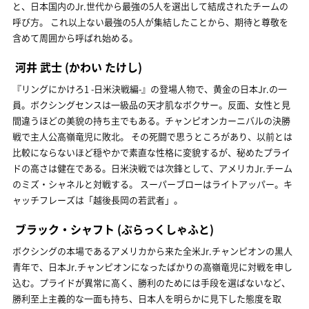
と、日本国内のJr.世代から最強の5人を選出して結成されたチームの
呼び方。 これ以上ない最強の5人が集結したことから、期待と尊敬を
含めて周囲から呼ばれ始める。
河井 武士
(かわい たけし)
『リングにかけろ1 -日米決戦編-』の登場人物で、黄金の日本Jr.の一
員。ボクシングセンスは一級品の天才肌なボクサー。反面、女性と見
間違うほどの美貌の持ち主でもある。チャンピオンカーニバルの決勝
戦で主人公高嶺竜児に敗北。 その死闘で思うところがあり、以前とは
比較にならないほど穏やかで素直な性格に変貌するが、秘めたプライ
ドの高さは健在である。日米決戦では次鋒として、アメリカJr.チーム
のミズ・シャネルと対戦する。 スーパーブローはライトアッパー。キ
ャッチフレーズは「越後長岡の若武者」。
ブラック・シャフト
(ぶらっくしゃふと)
ボクシングの本場であるアメリカから来た全米Jr.チャンピオンの黒人
青年で、日本Jr.チャンピオンになったばかりの高嶺竜児に対戦を申し
込む。プライドが異常に高く、勝利のためには手段を選ばないなど、
勝利至上主義的な一面も持ち、日本人を明らかに見下した態度を取