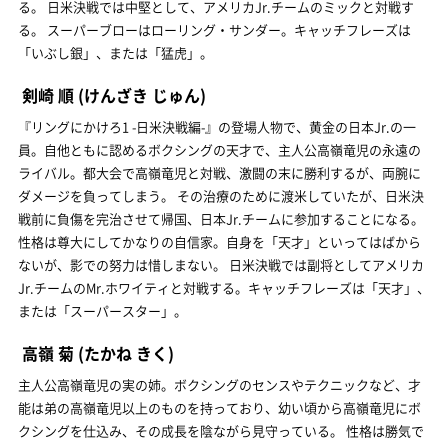
る。 日米決戦では中堅として、アメリカJr.チームのミックと対戦す
る。 スーパーブローはローリング・サンダー。キャッチフレーズは
「いぶし銀」、または「猛虎」。
剣崎 順
(けんざき じゅん)
『リングにかけろ1 -日米決戦編-』の登場人物で、黄金の日本Jr.の一
員。自他ともに認めるボクシングの天才で、主人公高嶺竜児の永遠の
ライバル。都大会で高嶺竜児と対戦、激闘の末に勝利するが、両腕に
ダメージを負ってしまう。 その治療のために渡米していたが、日米決
戦前に負傷を完治させて帰国、日本Jr.チームに参加することになる。
性格は尊大にしてかなりの自信家。自身を「天才」といってはばから
ないが、影での努力は惜しまない。 日米決戦では副将としてアメリカ
Jr.チームのMr.ホワイティと対戦する。キャッチフレーズは「天才」、
または「スーパースター」。
高嶺 菊
(たかね きく)
主人公高嶺竜児の実の姉。ボクシングのセンスやテクニックなど、才
能は弟の高嶺竜児以上のものを持っており、幼い頃から高嶺竜児にボ
クシングを仕込み、その成長を陰ながら見守っている。 性格は勝気で