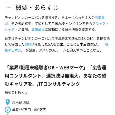
概要・あらすじ
チャンピオンカーニバルを勝ち抜き、日本一になった主人公
高嶺竜
児
。その表彰式中、突如として全米Jr.チャンピオンである
ブラック・
シャフト
が登場、
高嶺竜児
に5対5による日米決戦を要求する。
日本はチャンピオンカーニバルで準決勝まで進んだ4人の他、負傷を癒
して帰国した
剣崎順
を加えた5人を選出。ここに日本最強の5人、「
黄
金の日本Jr.
」が誕生、アメリカJr.チームを迎え撃つことになる。
「業界/職種未経験者OK・WEBマーケ」「広告運
用コンサルタント」選択肢は無限大。あなたの望
むキャリアを。/ITコンサルティング
株式会社ExKey
東京都 港区
年収450万円～800万円