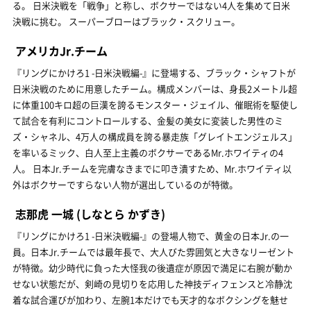
る。 日米決戦を「戦争」と称し、ボクサーではない4人を集めて日米
決戦に挑む。 スーパーブローはブラック・スクリュー。
アメリカJr.チーム
『リングにかけろ1 -日米決戦編-』に登場する、ブラック・シャフトが
日米決戦のために用意したチーム。構成メンバーは、身長2メートル超
に体重100キロ超の巨漢を誇るモンスター・ジェイル、催眠術を駆使し
て試合を有利にコントロールする、金髪の美女に変装した男性のミ
ズ・シャネル、4万人の構成員を誇る暴走族「グレイトエンジェルス」
を率いるミック、白人至上主義のボクサーであるMr.ホワイティの4
人。 日本Jr.チームを完膚なきまでに叩き潰すため、Mr.ホワイティ以
外はボクサーですらない人物が選出しているのが特徴。
志那虎 一城
(しなとら かずき)
『リングにかけろ1 -日米決戦編-』の登場人物で、黄金の日本Jr.の一
員。日本Jr.チームでは最年長で、大人びた雰囲気と大きなリーゼント
が特徴。幼少時代に負った大怪我の後遺症が原因で満足に右腕が動か
せない状態だが、剣崎の見切りを応用した神技ディフェンスと冷静沈
着な試合運びが加わり、左腕1本だけでも天才的なボクシングを魅せ