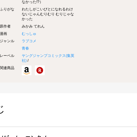
なかった!?）
ふりがな
わたしがこいびとになれるわけ
ないじゃんむりむり むりじゃな
かった
原作者
みかみ てれん
漫画
むっしゅ
ジャンル
ラブコメ
青春
レーベル
ヤングジャンプコミックス(
集英
社
)
/
関連商品
じ