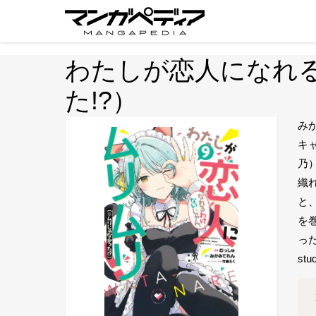
わたしが恋人になれ
た!?）
み
キ
乃
織
と
を
っ
st