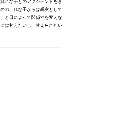
甘織れな子とのアクシデントをき
ものの、れな子からは親友として
友」と日によって関係性を変えな
人には甘えたいし、甘えられたい