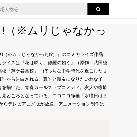
!（※ムリじゃなかっ
!（※ムリじゃなかった!?）』のコミカライズ作品。
カライズは『花は咲く、修羅の如く』（原作：武田綾
高校「芦ケ谷高校」。ぼっちな中学時代を過ごした甘
真唯から告白される。真唯と親友になりたいれな子
情を描いた、青春ガールズラブコメディ。友人や家族
も見どころとなっている。ニコニコ静画「水曜日はま
7月からテレビアニメ版が放送。アニメーション制作は