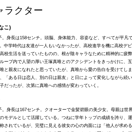
ャラクター
なこ)
子。身長は158センチ。頭脳、身体能力、容姿など、すべてが平凡
意。中学時代は友達が一人もいなかったが、高校進学を機に高校デ
高校生活を送っていたものの、根が陰キャラなために精神的に疲
ループ内で人望の厚い王塚真唯とのアクシデントをきっかけに、
唯と親友になれたと思っていたが、真唯から愛の告白を受けてし
、「ある日は恋人、別の日は親友」と日によって変化しながら続
子だったが、次第に真唯への感情が変わっていく。
)
子。身長は167センチ。クオーターで金髪碧眼の美少女。母親は世
のモデルとして活躍している。つねに学年トップの成績を誇り、
称されているが、完璧に見える彼女の心の内面には「他人が求め