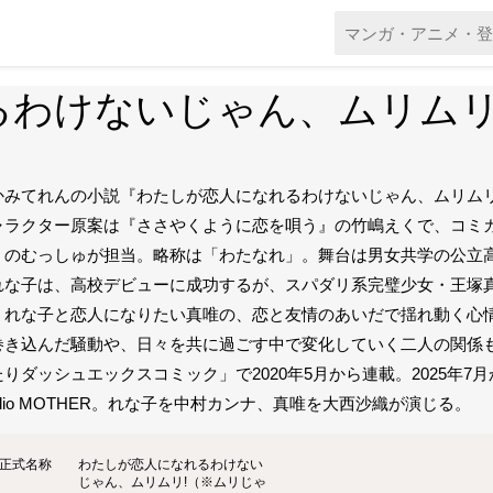
るわけないじゃん、ムリムリ
かみてれんの小説『わたしが恋人になれるわけないじゃん、ムリムリ
ャラクター原案は『ささやくように恋を唄う』の竹嶋えくで、コミ
）のむっしゅが担当。略称は「わたなれ」。舞台は男女共学の公立
れな子は、高校デビューに成功するが、スパダリ系完璧少女・王塚
、れな子と恋人になりたい真唯の、恋と友情のあいだで揺れ動く心
巻き込んだ騒動や、日々を共に過ごす中で変化していく二人の関係
たりダッシュエックスコミック」で2020年5月から連載。2025年
udio MOTHER。れな子を中村カンナ、真唯を大西沙織が演じる。
正式名称
わたしが恋人になれるわけない
じゃん、ムリムリ!（※ムリじゃ