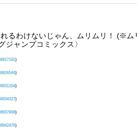
れるわけないじゃん、ムリムリ！ (※ムリ
ングジャンプコミックス〉
88917191
)
88926544
)
88931104
)
88934327
)
88937908
)
88942476
)