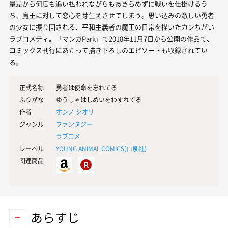
量差から何度も追い払われながらもあきらめずに戦いを仕掛けるう
ち、魔王に対して恋心を芽生えさせてしまう。思い込みの激しい勇者
の少女に振り回される、平和主義者の魔王の日常を描いたカンちがい
ラブコメディ。「マンガPark」で2018年11月7日から公開の作品で、
コミックス刊行にあたって描き下ろしのエピソードも収録されてい
る。
正式名称
勇者は使命を忘れてる
ふりがな
ゆうしゃはしめいをわすれてる
作者
ホンノ シオリ
ジャンル
ファンタジー
ラブコメ
レーベル
YOUNG ANIMAL COMICS(
白泉社
)
関連商品
あらすじ