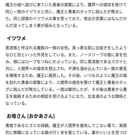
魔王の城へ遊びに来ていた勇者の提案により、魔界への侵攻を掛けて
同じ一族のイツワメと共に、魔王と勇者のタッグに挑んだが敗北し
た。同じ部族のイツワメの事を思っており、彼女の言葉にはなんだか
んだ従ってしまう事が弱みとなっている。
イツワメ
黒漆族と呼ばれる魔族の一族の女性。真っ黒な肌に白抜きをしたよう
な口と目といった外見をしている。また、ノースリーブの服に身を包
み、頭にはローブをつねにかぶっている。同じ黒漆族であるズガイと
共に、人間界への侵攻を禁止され、不満を溜め込んでいる一族の意見
を陳情するため、魔王に謁見した。その後、いつものように魔王の城
を訪れた勇者の提案により、人間界の侵攻を懸けて魔王と勇者のタッ
グに挑んだが敗北している。一度は敵対したが、その後は勇者から魔
王を籠絡するための相談を受けるようになり、女友達のような関係と
なっている。
お母さん
(おかあさん)
勇者であるヒズミの母親。魔王が人間界を侵攻してこない事で、実質
的に無職になっている娘の行く末を案じている。誰かいい人を見つけ