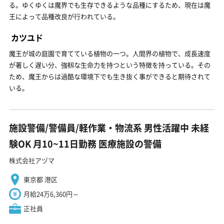
る。ゆくゆくは魔界でも生存できるような品種にするため、現在は魔
王によって品種改良が行われている。
カツユド
魔王が城の庭園で育てている植物の一つ。人間界の植物で、成長速度
が著しく遅い分、強靱な生命力を持つという特徴を持っている。その
ため、魔王からは過酷な環境下でも生き抜く事ができると期待されて
いる。
施設警備/警備員/軽作業・物流系 男性活躍中 未経
験OK 月10~11日勤務 医療施設の警備
株式会社アヅマ
東京都 港区
月給24万6,360円～
正社員