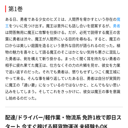
第1巻
ある日、勇者である少女のヒズミは、人間界を脅かすという存在の
魔
王
をついに見つけ出す。魔王は意外にも話し合いを提案するが、
勇者
は問答無用に魔王に攻撃を仕掛ける。だが、必死で説得する魔王の言
葉に勇者は渋々、魔王が人間界にいる目的を尋ねる。すると、魔王の
口からは美しい庭園を造るという意外な目的が語られるのだった。植
物の魅力を喜々として語る魔王のそこはかとない気持ち悪さに混乱し
た勇者は、剣を構えて斬り掛かる。まったく聞く耳を持たない勇者の
相手に疲れ果てた魔王は、仕方なくその力の片鱗を見せ、彼女を力業
で追い返すのだった。それでも勇者は、懲りもせずしつこく魔王城に
やって来る。そんな事を繰り返していたある日、勇者は自分が実質的
に魔王の「通い妻」になっているのではないかと、とんでもない思い
込みをしてしまう。そしてこれをきっかけに、彼女は魔王の事を意識
し始めるのだった。
配達/ドライバー/軽作業・物流系 免許1枚で即日ス
タート 今すぐ稼げる軽貨物運送 未経験もOK