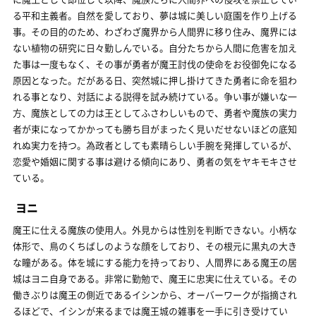
る平和主義者。自然を愛しており、夢は城に美しい庭園を作り上げる
事。その目的のため、わざわざ魔界から人間界に移り住み、魔界には
ない植物の研究に日々勤しんでいる。自分たちから人間に危害を加え
た事は一度もなく、その事が勇者が魔王討伐の使命をお役御免になる
原因となった。だがある日、突然城に押し掛けてきた勇者に命を狙わ
れる事となり、対話による説得を試み続けている。争い事が嫌いな一
方、魔族としての力は王としてふさわしいもので、勇者や魔族の実力
者が束になってかかっても勝ち目がまったく見いだせないほどの底知
れぬ実力を持つ。為政者としても素晴らしい手腕を発揮しているが、
恋愛や婚姻に関する事は避ける傾向にあり、勇者の気をヤキモキさせ
ている。
ヨニ
魔王に仕える魔族の使用人。外見からは性別を判断できない。小柄な
体形で、鳥のくちばしのような顔をしており、その根元に黒丸の大き
な瞳がある。体を城にする能力を持っており、人間界にある魔王の居
城はヨニ自身である。非常に勤勉で、魔王に忠実に仕えている。その
働きぶりは魔王の側近であるイシンから、オーバーワークが指摘され
るほどで、イシンが来るまでは魔王城の雑事を一手に引き受けてい