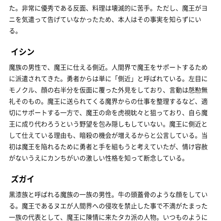
た。非常に優秀である反面、料理は壊滅的に苦手。ただし、魔王がヨ
ニを気遣って告げていなかったため、本人はその事実を知らずにい
る。
イシン
魔族の男性で、魔王に仕える側近。人間界で魔王をサポートするため
に派遣されてきた。勇者からは単に「側近」と呼ばれている。左目に
モノクル、顔の右半分を仮面に覆った外見をしており、言動は慇懃無
礼そのもの。魔王に送られてくる魔界からの仕事を整理するなど、適
切にサポートする一方で、魔王の命を虎視眈々と狙っており、自ら魔
王に成り代わろうという野望を包み隠しもしていない。魔王に側近と
して仕えている理由も、暗殺の機会が増えるからと公言している。当
初は魔王を陥れるために勇者と手を組もうと考えていたが、情け容赦
がないうえにカンちがいの激しい性格を知って断念している。
ズガイ
黒漆族と呼ばれる魔族の一族の男性。牛の頭蓋骨のような顔をしてい
る。魔王であるヌエが人間界への侵攻を禁止した事で不満がたまった
一族の代表として、魔王に陳情に来たタカ派の人物。いつものように