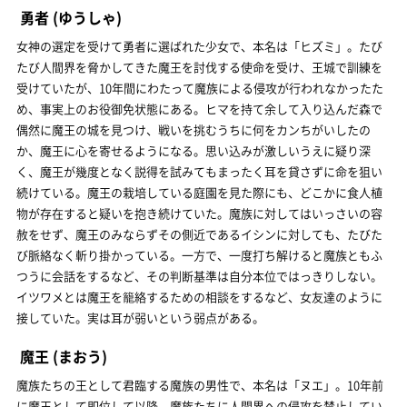
勇者
(ゆうしゃ)
女神の選定を受けて勇者に選ばれた少女で、本名は「ヒズミ」。たび
たび人間界を脅かしてきた魔王を討伐する使命を受け、王城で訓練を
受けていたが、10年間にわたって魔族による侵攻が行われなかったた
め、事実上のお役御免状態にある。ヒマを持て余して入り込んだ森で
偶然に魔王の城を見つけ、戦いを挑むうちに何をカンちがいしたの
か、魔王に心を寄せるようになる。思い込みが激しいうえに疑り深
く、魔王が幾度となく説得を試みてもまったく耳を貸さずに命を狙い
続けている。魔王の栽培している庭園を見た際にも、どこかに食人植
物が存在すると疑いを抱き続けていた。魔族に対してはいっさいの容
赦をせず、魔王のみならずその側近であるイシンに対しても、たびた
び脈絡なく斬り掛かっている。一方で、一度打ち解けると魔族ともふ
つうに会話をするなど、その判断基準は自分本位ではっきりしない。
イツワメとは魔王を籠絡するための相談をするなど、女友達のように
接していた。実は耳が弱いという弱点がある。
魔王
(まおう)
魔族たちの王として君臨する魔族の男性で、本名は「ヌエ」。10年前
に魔王として即位して以降、魔族たちに人間界への侵攻を禁止してい