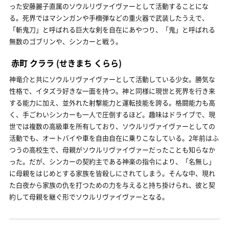
った安藤麗子直属のソウルリヴァイヴァーとして活動することにな
る。死界ではマシンガンや手榴弾などの重火器で武装したうえで、
「斬鬼刀」と呼ばれる巨大な剣を自在にあやつり、「鬼」と呼ばれる
無数のゴブリンや、シンカーと戦う。
赤町 クララ
(せきまち くらら)
神竜介と共にソウルリヴァイヴァーとして活動している少女。勝気な
性格で、イタズラ好きな一面を持つ。神と同様に現世と死界を行き来
する能力に加え、並外れた射撃能力と運転技能を誇る。格闘能力も高
く、手ごわいシンカーも一人で圧倒するほど。趣味はドライブで、現
世では複数の高級車を所有しており、ソウルリヴァイヴァーとしての
活動でも、オートバイや車を自由自在に乗りこなしている。2年前はふ
つうの高校生で、母親がソウルリヴァイヴァーだったことも知らなか
った。だが、シンカーの契約主である神楽の指令により、「名無し」
に母親をはじめとする家族を皆殺しにされてしまう。そんな中、現れ
た白夜から家族の仇を打つための力を与えると持ち掛けられ、彼と契
約して母親を継ぐ形でソウルリヴァイヴァーとなる。