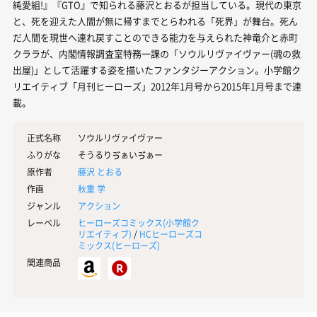
純愛組!』『GTO』で知られる藤沢とおるが担当している。現代の東京
と、死を迎えた人間が無に帰すまでとらわれる「死界」が舞台。死ん
だ人間を現世へ連れ戻すことのできる能力を与えられた神竜介と赤町
クララが、内閣情報調査室特務一課の「ソウルリヴァイヴァー(魂の救
出屋)」として活躍する姿を描いたファンタジーアクション。小学館ク
リエイティブ「月刊ヒーローズ」2012年1月号から2015年1月号まで連
載。
正式名称
ソウルリヴァイヴァー
ふりがな
そうるりゔぁいゔぁー
原作者
藤沢 とおる
作画
秋重 学
ジャンル
アクション
レーベル
ヒーローズコミックス(
小学館ク
リエイティブ
)
/
HCヒーローズコ
ミックス(
ヒーローズ
)
関連商品