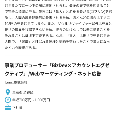
迎えるたびに一つ下の層に移動させられ、最後の層で死を迎えること
で完全な消滅に至る。死界には「番人」と名乗る者が鬼(ゴブリン)を召
喚し、人間の魂を能動的に殺害させるため、ほとんどの場合はすぐに
108回の死を迎えてしまう。また、ソウルリヴァイヴァー以外は死界と
現世の境界を視認できないため、彼らの助けなしでは無に帰ることを
免れることはほぼ不可能である。なお、「番人」は現世で死を迎えた
人間で、「閻魔」と呼ばれる神様と契約を交わしたことで番人になっ
たという経緯がある。
事業プロデューサー「BizDev×アカウントエグゼ
クティブ」/Webマーケティング・ネット広告
forest株式会社
東京都 渋谷区
年収700万円～1,000万円
正社員