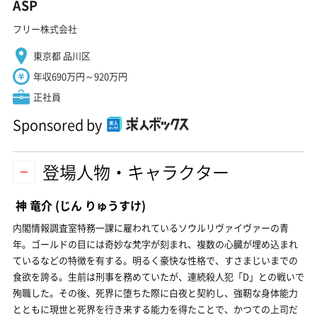
ASP
フリー株式会社
東京都 品川区
年収690万円～920万円
正社員
Sponsored by
登場人物・キャラクター
神 竜介
(じん りゅうすけ)
内閣情報調査室特務一課に雇われているソウルリヴァイヴァーの青
年。ゴールドの目には奇妙な梵字が刻まれ、複数の心臓が埋め込まれ
ているなどの特徴を有する。明るく豪快な性格で、すさまじいまでの
食欲を誇る。生前は刑事を務めていたが、連続殺人犯「D」との戦いで
殉職した。その後、死界に堕ちた際に白夜と契約し、強靭な身体能力
とともに現世と死界を行き来する能力を得たことで、かつての上司だ