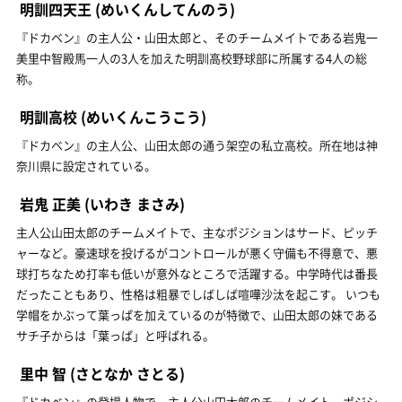
明訓四天王
(めいくんしてんのう)
『ドカベン』の主人公・山田太郎と、そのチームメイトである岩鬼一
美里中智殿馬一人の3人を加えた明訓高校野球部に所属する4人の総
称。
明訓高校
(めいくんこうこう)
『ドカベン』の主人公、山田太郎の通う架空の私立高校。所在地は神
奈川県に設定されている。
岩鬼 正美
(いわき まさみ)
主人公山田太郎のチームメイトで、主なポジションはサード、ピッチ
ャーなど。豪速球を投げるがコントロールが悪く守備も不得意で、悪
球打ちなため打率も低いが意外なところで活躍する。中学時代は番長
だったこともあり、性格は粗暴でしばしば喧嘩沙汰を起こす。 いつも
学帽をかぶって葉っぱを加えているのが特徴で、山田太郎の妹である
サチ子からは「葉っぱ」と呼ばれる。
里中 智
(さとなか さとる)
『ドカベン』の登場人物で、主人公山田太郎のチームメイト。ポジシ