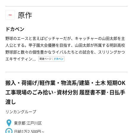
原作
ドカベン
野球のエースと言えばピッチャーだが、キャッチャーの山田太郎を主
人公とする。甲子園大会優勝を目指す、山田太郎が所属する明訓高校
野球部と数々の個性豊かなライバルたちとの試合を、スリリングかつ
エキサイティン...
関連ページ：
ドカベン
搬入・荷揚げ/軽作業・物流系/建築・土木 短期OK
工事現場のごみ拾い·資材分別 履歴書不要·日払手
渡し
リンカングループ
東京都 江戸川区
日給1万2,500円～