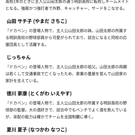
高校1年のときに主人公山田太郎の通う明訓高校に転校しチームメイト
となる。強肩かつ強打者で外野、キャッチャー、サードをこなせる。
山田 サチ子
(やまだ さちこ)
『ドカベン』の登場人物で、主人公山田太郎の妹。山田太郎の所属す
る明訓高校の野球部員から可愛がられており、試合になると同校の応
援団長として活躍する。
じっちゃん
『ドカベン』の登場人物で、主人公山田太郎の祖父。山田太郎の両親
は若くして交通事故で亡くなったため、家業の畳屋を営んで山田家の
家計を支えている。
徳川 家康
(とくがわ いえやす)
『ドカベン』の登場人物で、主人公山田太郎の所属する明訓高校の野
球部の監督。大の酒好きで、試合中でもベンチでよく酒を飲んでいる
が、采配の能力は確かでチームを全国制覇に導く。
夏川 夏子
(なつかわ なつこ)