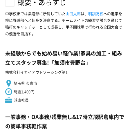
概要・あらすじ
中学校までは柔道部に所属していた
山田太郎
は、
明訓高校
への進学を
機に野球部へと転身を決意する。チームメイトの練習や試合を通じて
強打のキャッチャーとして成長し、甲子園球場で行われる全国大会で
の優勝を目指す。
未経験からでも始め易い軽作業!家具の加工・組み
立てスタッフ募集!「加須市豊野台」
株式会社イカイアウトソーシング第1
埼玉県 久喜市
時給1,400円
派遣社員
一般事務・OA事務/残業無し&17時立飛駅倉庫内で
の簡単事務軽作業