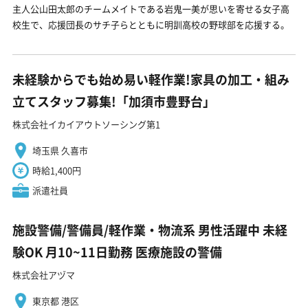
主人公山田太郎のチームメイトである岩鬼一美が思いを寄せる女子高
校生で、応援団長のサチ子らとともに明訓高校の野球部を応援する。
未経験からでも始め易い軽作業!家具の加工・組み
立てスタッフ募集!「加須市豊野台」
株式会社イカイアウトソーシング第1
埼玉県 久喜市
時給1,400円
派遣社員
施設警備/警備員/軽作業・物流系 男性活躍中 未経
験OK 月10~11日勤務 医療施設の警備
株式会社アヅマ
東京都 港区