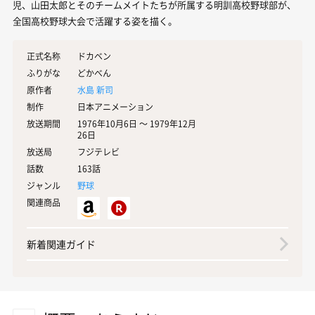
児、山田太郎とそのチームメイトたちが所属する明訓高校野球部が、
全国高校野球大会で活躍する姿を描く。
正式名称
ドカベン
ふりがな
どかべん
原作者
水島 新司
制作
日本アニメーション
放送期間
1976年10月6日 〜 1979年12月
26日
放送局
フジテレビ
話数
163話
ジャンル
野球
関連商品
新着関連ガイド