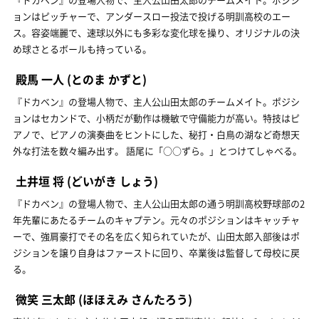
ョンはピッチャーで、アンダースロー投法で投げる明訓高校のエー
ス。容姿端麗で、速球以外にも多彩な変化球を操り、オリジナルの決
め球さとるボールも持っている。
殿馬 一人
(とのま かずと)
『ドカベン』の登場人物で、主人公山田太郎のチームメイト。ポジシ
ョンはセカンドで、小柄だが動作は機敏で守備能力が高い。特技はピ
アノで、ピアノの演奏曲をヒントにした、秘打・白鳥の湖など奇想天
外な打法を数々編み出す。 語尾に「○○ずら。」とつけてしゃべる。
土井垣 将
(どいがき しょう)
『ドカベン』の登場人物で、主人公山田太郎の通う明訓高校野球部の2
年先輩にあたるチームのキャプテン。元々のポジションはキャッチャ
ーで、強肩豪打でその名を広く知られていたが、山田太郎入部後はポ
ジションを譲り自身はファーストに回り、卒業後は監督して母校に戻
る。
微笑 三太郎
(ほほえみ さんたろう)