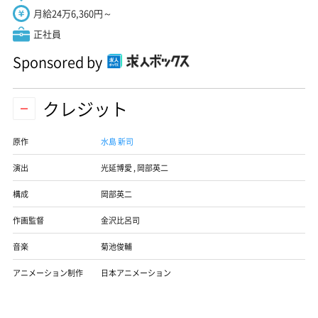
月給24万6,360円～
正社員
Sponsored by
クレジット
原作
水島 新司
演出
光延博愛
,
岡部英二
構成
岡部英二
作画監督
金沢比呂司
音楽
菊池俊輔
アニメーション制作
日本アニメーション