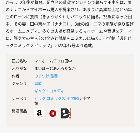
から1、2年後が舞台。足立区の賃貸マンションで暮らす田中広は、妻
のナナコからマイホーム購入を提案され、あまりに高額な土地と35年
ものローンに驚愕（きょうがく）しパニックに陥る。35歳になった田
中、その妻、田中奈々子（ナナコ）、3歳の娘、エマの家族が繰り広げ
るホームコメディ。多くの夫婦が経験するマイホームや育児をテーマ
に、等身大の主人公の悩みと試練をコミカルに描く。小学館「週刊ビ
ッグコミックスピリッツ」2022年47号より連載。
正式名称
マイホームアフロ田中
ふりがな
まいほーむあふろたなか
作者
のりつけ 雅春
ジャンル
家族
ギャグ・コメディ
レーベル
ビッグ コミックス(
小学館
)
/ 小学
館
関連商品