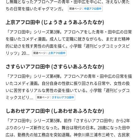
し無職となったアフロヘアーの青年・田中広を中心に、冴えない男た
ちの日常を描いたギャグマンガ。
関連ページ：
中退アフロ田中
上京アフロ田中
(じょうきょうあふろたなか)
「アフロ田中」シリーズ第3弾。アフロヘアをした青年・田中広の日常
を描いたコメディ漫画。成人して定職に就きながらも、まだまだ精神
的に幼さを残す男性の内面を描く。小学館「週刊ビッグコミックスピ
リッツ」20...
関連ページ：
上京アフロ田中
さすらいアフロ田中
(さすらいあふろたなか)
「アフロ田中」シリーズ第4弾。アフロヘアの青年・田中広の日常を描
いたコメディ漫画。自分自身の性欲に振り回される日常や、女性の扱
いに苦労するリアルな男性の姿を描いている。小学館「週刊ビッグコ
ミックスピリ...
関連ページ：
さすらいアフロ田中
しあわせアフロ田中
(しあわせあふろたなか)
「アフロ田中」シリーズ第5弾。前作『さすらいアフロ田中』から2年
ぶりのシリーズ新作となった。舞台は現代の日本。28歳になった田中
広は、勤務先の旭工務店を突如退職。神奈川県三浦市三崎で、古民家