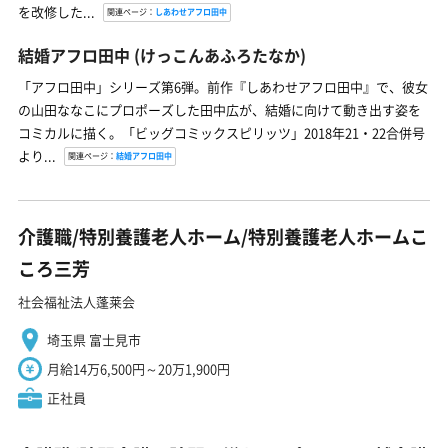
を改修した...
関連ページ：
しあわせアフロ田中
結婚アフロ田中
(けっこんあふろたなか)
「アフロ田中」シリーズ第6弾。前作『しあわせアフロ田中』で、彼女
の山田ななこにプロポーズした田中広が、結婚に向けて動き出す姿を
コミカルに描く。「ビッグコミックスピリッツ」2018年21・22合併号
より...
関連ページ：
結婚アフロ田中
介護職/特別養護老人ホーム/特別養護老人ホームこ
ころ三芳
社会福祉法人蓬莱会
埼玉県 富士見市
月給14万6,500円～20万1,900円
正社員