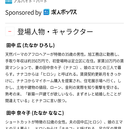
アルバイト・パート
Sponsored by
登場人物・キャラクター
田中 広
(たなか ひろし)
天然パーマのアフロヘアーが特徴の35歳の男性。旭工務店に勤務し、
手取り年収は約350万円で、初登場時は足立区に在住。家賃10万円の賃
貸マンションで、妻の田中奈々子（ナナコ）、娘のエマとの三人で暮
らす。ナナコからは「ヒロシ」と呼ばれる。賃貸契約更新月をきっか
けに、ナナコからマイホーム購入を提案され、住宅展示場へ行く。し
かし、土地や建物の値段、ローン、金利の実際を知り衝撃を受ける。
熟考の末、「新築一戸建てが欲しいなら、まずオレと結婚したことが
間違えている」とナナコに言い放つ。
田中 奈々子
(たなか ななこ)
ショートカットが特徴の32歳の女性。夫の田中広]ヒロシ）、娘のエマ
との三人暮らし。ヒロシからは「ナナコ」と呼ばれる。足立区の賃貸