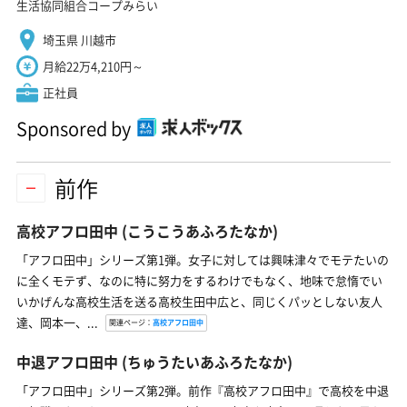
生活協同組合コープみらい
埼玉県 川越市
月給22万4,210円～
正社員
Sponsored by
前作
高校アフロ田中
(こうこうあふろたなか)
「アフロ田中」シリーズ第1弾。女子に対しては興味津々でモテたいの
に全くモテず、なのに特に努力をするわけでもなく、地味で怠惰でい
いかげんな高校生活を送る高校生田中広と、同じくパッとしない友人
達、岡本一、...
関連ページ：
高校アフロ田中
中退アフロ田中
(ちゅうたいあふろたなか)
「アフロ田中」シリーズ第2弾。前作『高校アフロ田中』で高校を中退