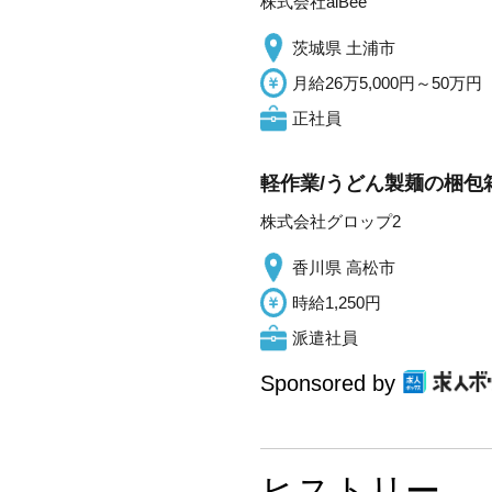
株式会社alBee
茨城県 土浦市
月給26万5,000円～50万円
正社員
軽作業/うどん製麺の梱包
株式会社グロップ2
香川県 高松市
時給1,250円
派遣社員
Sponsored by
ヒストリー