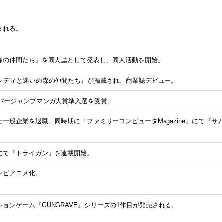
まれる。
森の仲間たち』を同人誌として発表し、同人活動を開始。
」に『サンディと迷いの森の仲間たち』が掲載され、商業誌デビュー。
でスーパージャンプマンガ大賞準入選を受賞。
一般企業を退職。同時期に「ファミリーコンピュータMagazine」にて『
にて『トライガン』を連載開始。
レビアニメ化。
ョンゲーム『GUNGRAVE』シリーズの1作目が発売される。