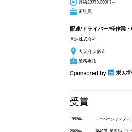
月給28万9,000円～
正社員
配達/ドライバー/軽作業・
月詠株式会社
大阪府 大阪市
業務委託
Sponsored by
受賞
1992年
スーパージャンプマンガ
2009年
第40回 星雲賞/『