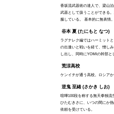
香坂流武器術の達人で、梁山泊
武器として扱うことができる。
服している。 基本的に無表情
谷本 夏
(たにもと なつ)
ラグナレク編ではハーミットと
の出逢いと戦いを経て、憎しみ
し出し、同時にYOMIの幹部
荒涼高校
ケンイチが通う高校。ロシアか
逆鬼 至緒
(さかき しお)
喧嘩100段を称する無天拳独
ひたむきさに、いつの間にか熱
依頼を受けている。