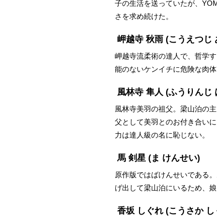
子の生活を送っていたが、YO
さを求め続けた。
岬越寺 秋雨
(こうえつじ 
岬越寺流柔術の達人で、哲学す
能のないケンイチに危険な肉体
風林寺 隼人
(ふうりんじ 
風林寺美羽の祖父。梁山泊の主
父として美羽とのお付き合いに
力は達人級の名に恥じない。
馬 剣星
(ま けんせい)
原作版ではばけんせいである。
げ出して梁山泊にいるため、娘
香坂 しぐれ
(こうさか し