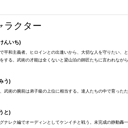
ャラクター
けんいち)
で平和主義者。ヒロインとの出逢いから、大切な人を守りたい、
をする。武術の才能は全くないと梁山泊の師匠たちに言われなが
みう)
、武術の腕前は弟子級の上位に相当する。達人たちの中で育った
うと)
グナレク編でオーディンとしてケンイチと戦う。未完成の静動轟