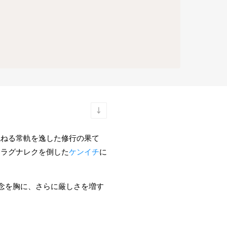
死ねる常軌を逸した修行の果て
、ラグナレクを倒した
ケンイチ
に
念を胸に、さらに厳しさを増す