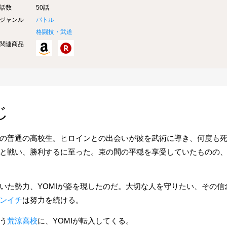
話数
50話
ジャンル
バトル
格闘技・武道
関連商品
じ
の普通の高校生。ヒロインとの出会いが彼を武術に導き、何度も
と戦い、勝利するに至った。束の間の平穏を享受していたものの
いた勢力、YOMIが姿を現したのだ。大切な人を守りたい、その信
ンイチ
は努力を続ける。
う
荒涼高校
に、YOMIが転入してくる。