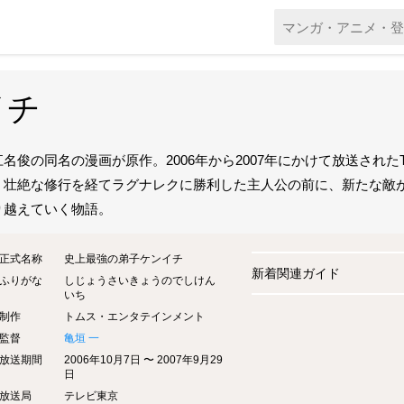
イチ
江名俊の同名の漫画が原作。2006年から2007年にかけて放送され
。壮絶な修行を経てラグナレクに勝利した主人公の前に、新たな敵が
り越えていく物語。
正式名称
史上最強の弟子ケンイチ
新着関連ガイド
ふりがな
しじょうさいきょうのでしけん
いち
制作
トムス・エンタテインメント
監督
亀垣 一
放送期間
2006年10月7日 〜 2007年9月29
日
放送局
テレビ東京