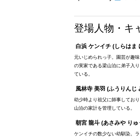
登場人物・キ
白浜 ケンイチ
(しらはま 
元いじめられっ子。園芸が趣味
の実家である梁山泊に弟子入り
ている。
風林寺 美羽
(ふうりんじ 
幼少時より祖父に師事しており
山泊の家計を管理している。
朝宮 龍斗
(あさみや りゅ
ケンイチの数少ない幼馴染。ラ