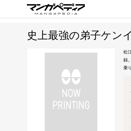
史上最強の弟子ケン
松
録
乗