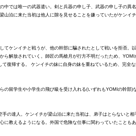
の中では唯一の武器遣い。剣と兵器の申し子、武器の申し子の異
梁山泊に来た当初は他人に隙を見せることを嫌っていたがケンイ
。
してケンイチと戦うが、他の幹部に騙されたとして戦いを拒否。
から解放されていく。師匠の馬槍月が行方不明だったため、YOMI
として復帰する。 ケンイチの妹に自身の妹を重ねているため、完全
らの留学生や小学生の飛び級を受け入れる(いずれもYOMIの幹部)
流空手の達人。ケンイチが梁山泊に来た当初は、弟子はとらないと相
心に教えるようになる。外国で危険な仕事に関わっていたことも