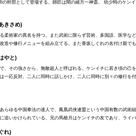
MIの幹部として登場する。師匠は闇の緒方一神斎。 幼少時のケン
あきさめ)
る柔術家の異名を持つ。また武術に限らず芸術、多国語、医学な
改造や修行メニューを組み立てる。また香坂しぐれの名付け親で
はやと)
で、その強さから、無敵超人と呼ばれる。ケンイチに若き頃の己
は一応反対。二人に同時に話しかけ、二人に同時に別々の修行を
あらゆる中国拳法の達人で、鳳凰武侠連盟という中国有数の武術
に追いかけられている。兄の馬槍月はケンイチの友であり、ライ
ぐれ)