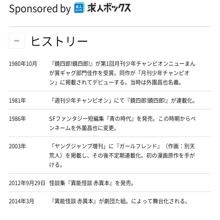
Sponsored by
ヒストリー
1980年10月
『鏡四郎!鏡四郎!』が第1回月刊少年チャンピオンニューまん
が賞ギャグ部門佳作を受賞。同作が「月刊少年チャンピオ
ン」に掲載されてデビューする。当時は外園昌也名義。
1981年
「週刊少年チャンピオン」にて『鏡四郎!鏡四郎!』が連載化。
1986年
SFファンタジー短編集『青の時代』を発売。この時期からペ
ンネームを外薗昌也に変更。
2003年
「ヤングジャンプ増刊」に『ガールフレンド』（作画：別天
荒人）を掲載し、その後不定期連載化。初の漫画原作を手が
ける。
2012年9月29日
怪談集『異能怪談 赤異本』を発売。
2014年3月
『異能怪談 赤異本』が劇団た組。によって舞台化される。