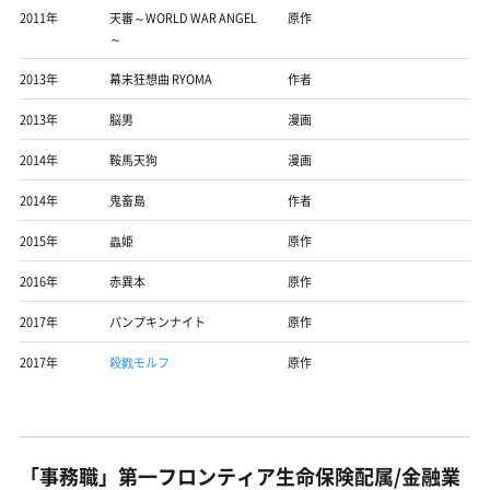
2011年
天審～WORLD WAR ANGEL
原作
～
2013年
幕末狂想曲 RYOMA
作者
2013年
脳男
漫画
2014年
鞍馬天狗
漫画
2014年
鬼畜島
作者
2015年
蟲姫
原作
2016年
赤異本
原作
2017年
パンプキンナイト
原作
2017年
殺戮モルフ
原作
「事務職」第一フロンティア生命保険配属/金融業