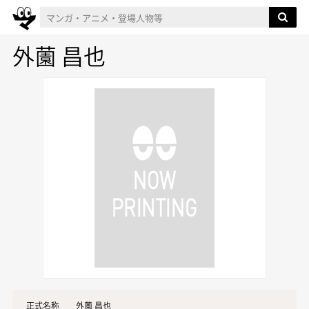
外薗 昌也
正式名称
外薗 昌也