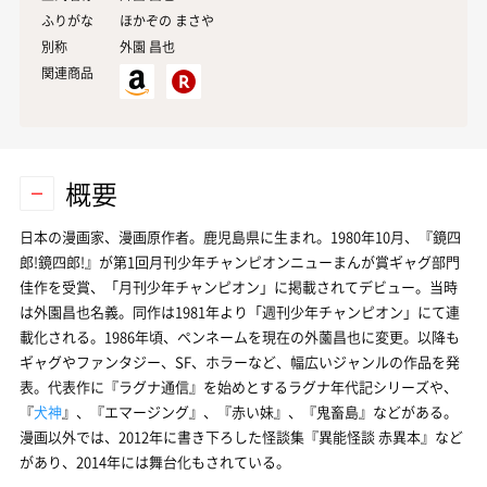
ふりがな
ほかぞの まさや
別称
外園 昌也
関連商品
概要
日本の漫画家、漫画原作者。鹿児島県に生まれ。1980年10月、『鏡四
郎!鏡四郎!』が第1回月刊少年チャンピオンニューまんが賞ギャグ部門
佳作を受賞、「月刊少年チャンピオン」に掲載されてデビュー。当時
は外園昌也名義。同作は1981年より「週刊少年チャンピオン」にて連
載化される。1986年頃、ペンネームを現在の外薗昌也に変更。以降も
ギャグやファンタジー、SF、ホラーなど、幅広いジャンルの作品を発
表。代表作に『ラグナ通信』を始めとするラグナ年代記シリーズや、
『
犬神
』、『
エマージング
』、『赤い妹』、『鬼畜島』などがある。
漫画以外では、2012年に書き下ろした怪談集『異能怪談 赤異本』など
があり、2014年には舞台化もされている。