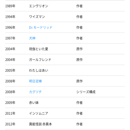
1989年
エンヴリオン
作者
1994年
ワイズマン
作者
1996年
Dr.モードリッド
作者
1997年
犬神
作者
2004年
琉伽といた夏
原作
2004年
ガールフレンド
原作
2005年
わたしはあい
2008年
明日泥棒
原作
2008年
カグツチ
シリーズ構成
2009年
赤い妹
作者
2011年
インソムニア
作者
2012年
異能怪談 赤異本
作者