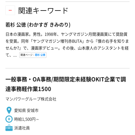
関連キーワード
若杉 公徳
(わかすぎ きみのり)
日本の漫画家。男性。1998年、ヤングマガジン月間漫画賞にて奨励賞
を受賞。同年「ヤングマガジン増刊赤BUTA」から『僕の右手を知りま
せんか?』で、漫画家デビュー。その後、山本康人のアシスタントを経
て、...
関連ページ：
若杉 公徳
一般事務・OA事務/期間限定未経験OKIT企業で調
達事務軽作業1500
マンパワーグループ株式会社
愛知県 安城市
時給1,500円～
派遣社員