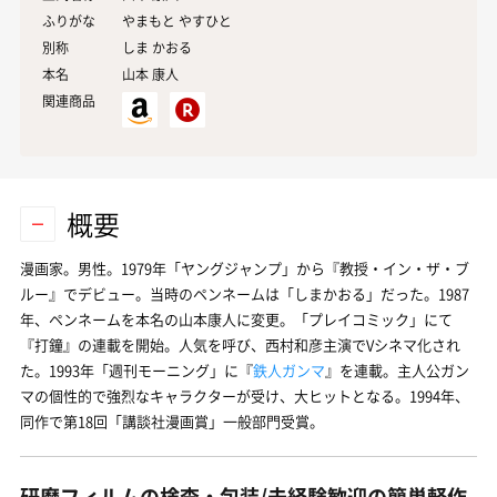
ふりがな
やまもと やすひと
別称
しま かおる
本名
山本
康人
関連商品
概要
漫画家。男性。1979年「ヤングジャンプ」から『教授・イン・ザ・ブ
ルー』でデビュー。当時のペンネームは「しまかおる」だった。1987
年、ペンネームを本名の山本康人に変更。「プレイコミック」にて
『打鐘』の連載を開始。人気を呼び、西村和彦主演でVシネマ化され
た。1993年「週刊モーニング」に『
鉄人ガンマ
』を連載。主人公ガン
マの個性的で強烈なキャラクターが受け、大ヒットとなる。1994年、
同作で第18回「講談社漫画賞」一般部門受賞。
研磨フィルムの検査・包装/未経験歓迎の簡単軽作