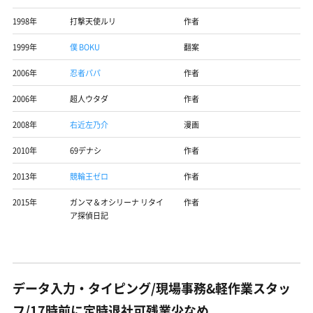
1998年
打撃天使ルリ
作者
1999年
僕 BOKU
翻案
2006年
忍者パパ
作者
2006年
超人ウタダ
作者
2008年
右近左乃介
漫画
2010年
69デナシ
作者
2013年
競輪王ゼロ
作者
2015年
ガンマ＆オシリーナ リタイ
作者
ア探偵日記
データ入力・タイピング/現場事務&軽作業スタッ
フ/17時前に定時退社可残業少なめ