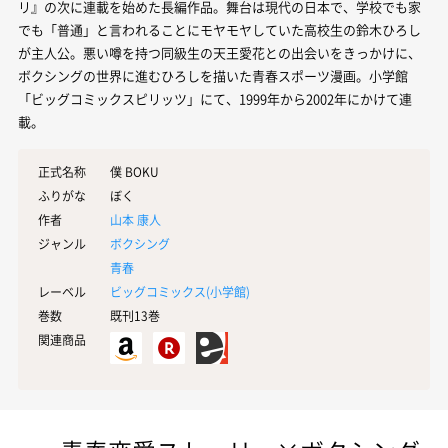
リ』の次に連載を始めた長編作品。舞台は現代の日本で、学校でも家
でも「普通」と言われることにモヤモヤしていた高校生の鈴木ひろし
が主人公。悪い噂を持つ同級生の天王愛花との出会いをきっかけに、
ボクシングの世界に進むひろしを描いた青春スポーツ漫画。小学館
「ビッグコミックスピリッツ」にて、1999年から2002年にかけて連
載。
正式名称
僕 BOKU
ふりがな
ぼく
作者
山本 康人
ジャンル
ボクシング
青春
レーベル
ビッグコミックス(
小学館
)
巻数
既刊13巻
関連商品