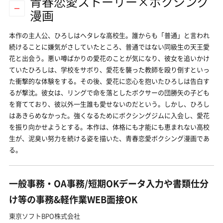
青春恋愛ストーリー×ボクシング
漫画
本作の主人公、ひろしはヘタレな高校生。誰からも「普通」と言われ
続けることに嫌気がさしていたところ、普通ではない同級生の天王愛
花と出会う。悪い噂ばかりの愛花のことが気になり、彼女を追いかけ
ていたひろしは、学校をサボり、愛花を襲った教師を殴り倒すといっ
た衝撃的な体験をする。その後、愛花に恋心を抱いたひろしは告白す
るが撃沈。彼女は、リングで命を落としたボクサーの団勝矢の子ども
を育てており、彼以外一生誰も愛せないのだという。しかし、ひろし
はあきらめなかった。強くなるためにボクシングジムに入会し、愛花
を振り向かせようとする。本作は、体格にも才能にも恵まれない高校
生が、泥臭い努力を続ける姿を描いた、青春恋愛ボクシング漫画であ
る。
一般事務・OA事務/短期OKデータ入力や書類仕分
け等の事務&軽作業WEB面接OK
東京ソフトBPO株式会社