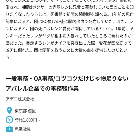
愛され、4回戦ボクサーの赤羽レンに兄貴と慕われていた団のことを知
りたくなったひろしは、図書館で新聞の縮刷版を調べる。1年前の死亡
記事によると、団はKO負けの後に脳内出血で死亡していた。また、レ
ンによると、団の死にはレンと愛花が関係しているという。1年前、ヤ
ンキーだったレンがヤクザ相手に大暴れしていたところに現れたのが
団だった。暴走するレンがナイフを突き出した際、愛花が団を庇って
凶刃に倒れた。団は愛花を救うために大量の血を提供したのだとい
う。
一般事務・OA事務/コツコツだけじゃ物足りない
アパレル企業での事務軽作業
アデコ株式会社
東京都 港区
時給1,800円～
派遣社員