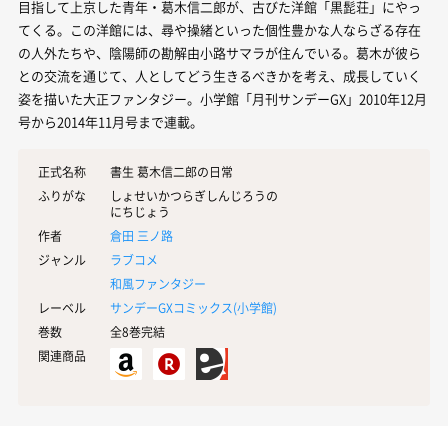
目指して上京した青年・葛木信二郎が、古びた洋館「黒髭荘」にやっ
てくる。この洋館には、尋や操緒といった個性豊かな人ならざる存在
の人外たちや、陰陽師の勘解由小路サマラが住んでいる。葛木が彼ら
との交流を通じて、人としてどう生きるべきかを考え、成長していく
姿を描いた大正ファンタジー。小学館「月刊サンデーGX」2010年12月
号から2014年11月号まで連載。
正式名称
書生 葛木信二郎の日常
ふりがな
しょせいかつらぎしんじろうの
にちじょう
作者
倉田 三ノ路
ジャンル
ラブコメ
和風ファンタジー
レーベル
サンデーGXコミックス(
小学館
)
巻数
全8巻完結
関連商品