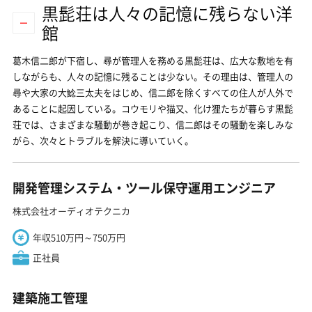
黒髭荘は人々の記憶に残らない洋
館
葛木信二郎が下宿し、尋が管理人を務める黒髭荘は、広大な敷地を有
しながらも、人々の記憶に残ることは少ない。その理由は、管理人の
尋や大家の大鯰三太夫をはじめ、信二郎を除くすべての住人が人外で
あることに起因している。コウモリや猫又、化け狸たちが暮らす黒髭
荘では、さまざまな騒動が巻き起こり、信二郎はその騒動を楽しみな
がら、次々とトラブルを解決に導いていく。
開発管理システム・ツール保守運用エンジニア
株式会社オーディオテクニカ
年収510万円～750万円
正社員
建築施工管理