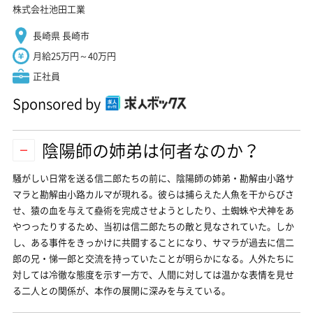
株式会社池田工業
長崎県 長崎市
月給25万円～40万円
正社員
Sponsored by
陰陽師の姉弟は何者なのか？
騒がしい日常を送る信二郎たちの前に、陰陽師の姉弟・勘解由小路サ
マラと勘解由小路カルマが現れる。彼らは捕らえた人魚を干からびさ
せ、猿の血を与えて蠱術を完成させようとしたり、土蜘蛛や犬神をあ
やつったりするため、当初は信二郎たちの敵と見なされていた。しか
し、ある事件をきっかけに共闘することになり、サマラが過去に信二
郎の兄・悌一郎と交流を持っていたことが明らかになる。人外たちに
対しては冷徹な態度を示す一方で、人間に対しては温かな表情を見せ
る二人との関係が、本作の展開に深みを与えている。