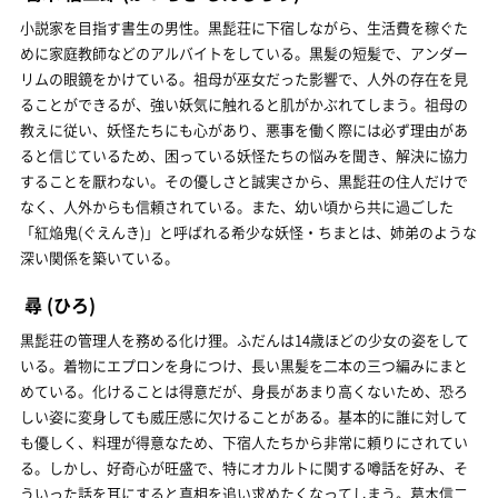
小説家を目指す書生の男性。黒髭荘に下宿しながら、生活費を稼ぐた
めに家庭教師などのアルバイトをしている。黒髪の短髪で、アンダー
リムの眼鏡をかけている。祖母が巫女だった影響で、人外の存在を見
ることができるが、強い妖気に触れると肌がかぶれてしまう。祖母の
教えに従い、妖怪たちにも心があり、悪事を働く際には必ず理由があ
ると信じているため、困っている妖怪たちの悩みを聞き、解決に協力
することを厭わない。その優しさと誠実さから、黒髭荘の住人だけで
なく、人外からも信頼されている。また、幼い頃から共に過ごした
「紅焔鬼(ぐえんき)」と呼ばれる希少な妖怪・ちまとは、姉弟のような
深い関係を築いている。
尋
(ひろ)
黒髭荘の管理人を務める化け狸。ふだんは14歳ほどの少女の姿をして
いる。着物にエプロンを身につけ、長い黒髪を二本の三つ編みにまと
めている。化けることは得意だが、身長があまり高くないため、恐ろ
しい姿に変身しても威圧感に欠けることがある。基本的に誰に対して
も優しく、料理が得意なため、下宿人たちから非常に頼りにされてい
る。しかし、好奇心が旺盛で、特にオカルトに関する噂話を好み、そ
ういった話を耳にすると真相を追い求めたくなってしまう。葛木信二