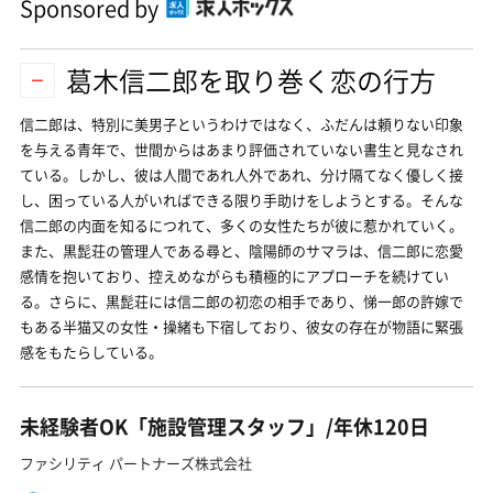
Sponsored by
葛木信二郎を取り巻く恋の行方
信二郎は、特別に美男子というわけではなく、ふだんは頼りない印象
を与える青年で、世間からはあまり評価されていない書生と見なされ
ている。しかし、彼は人間であれ人外であれ、分け隔てなく優しく接
し、困っている人がいればできる限り手助けをしようとする。そんな
信二郎の内面を知るにつれて、多くの女性たちが彼に惹かれていく。
また、黒髭荘の管理人である尋と、陰陽師のサマラは、信二郎に恋愛
感情を抱いており、控えめながらも積極的にアプローチを続けてい
る。さらに、黒髭荘には信二郎の初恋の相手であり、悌一郎の許嫁で
もある半猫又の女性・操緒も下宿しており、彼女の存在が物語に緊張
感をもたらしている。
未経験者OK「施設管理スタッフ」/年休120日
ファシリティ パートナーズ株式会社