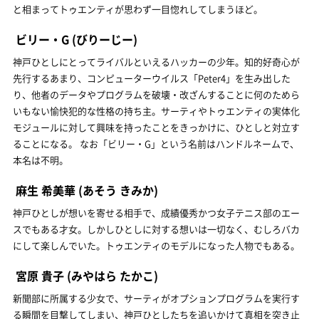
と相まってトゥエンティが思わず一目惚れしてしまうほど。
ビリー・G
(びりーじー)
神戸ひとしにとってライバルといえるハッカーの少年。知的好奇心が
先行するあまり、コンピューターウイルス「Peter4」を生み出した
り、他者のデータやプログラムを破壊・改ざんすることに何のためら
いもない愉快犯的な性格の持ち主。サーティやトゥエンティの実体化
モジュールに対して興味を持ったことをきっかけに、ひとしと対立す
ることになる。 なお「ビリー・G」という名前はハンドルネームで、
本名は不明。
麻生 希美華
(あそう きみか)
神戸ひとしが想いを寄せる相手で、成績優秀かつ女子テニス部のエー
スでもある才女。しかしひとしに対する想いは一切なく、むしろバカ
にして楽しんでいた。トゥエンティのモデルになった人物でもある。
宮原 貴子
(みやはら たかこ)
新聞部に所属する少女で、サーティがオプションプログラムを実行す
る瞬間を目撃してしまい、神戸ひとしたちを追いかけて真相を突き止