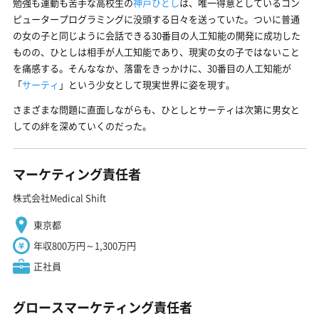
勉強も運動も苦手な高校生の
神戸ひとし
は、唯一得意としているコン
ピュータープログラミングに没頭する日々を送っていた。ついに普通
の女の子と同じように会話できる30番目の人工知能の開発に成功した
ものの、ひとしは相手が人工知能であり、現実の女の子ではないこと
を痛感する。そんななか、落雷をきっかけに、30番目の人工知能が
「
サーティ
」という少女として現実世界に姿を現す。
さまざまな問題に直面しながらも、ひとしとサーティは次第に男女と
しての絆を深めていくのだった。
マーケティング責任者
株式会社Medical Shift
東京都
年収800万円～1,300万円
正社員
グロースマーケティング責任者