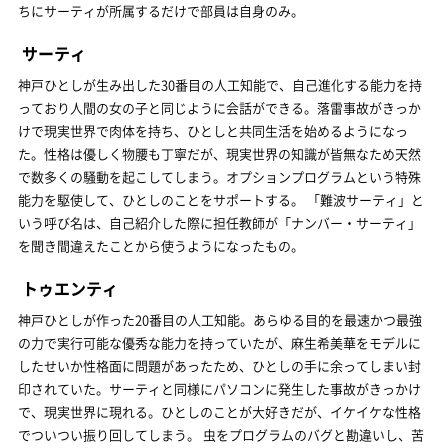
ちにサーティが所属するだけで部員は自身のみ。
サーティ
神戸ひとしが生み出した30番目の人工知能で、自己進化する能力を持
っており人間の女の子と同じように会話ができる。落雷事故がきっか
けで現実世界で肉体を持ち、ひとしと共同生活を始めるようになっ
た。性格は優しく物腰も丁寧だが、現実世界の知識が皆無なため天然
で数多くの騒動を起こしてしまう。オプションプログラムという特殊
能力を駆使して、ひとしのことをサポートする。 「難波サーティ」と
いう呼び名は、自己紹介した際に担任教師が「ナンバー・サーティ」
を聞き間違えたことから使うようになったもの。
トゥエンティ
神戸ひとしが作った20番目の人工知能。あらゆる目的を最速かつ最強
の力で実行可能な優秀な能力を持っていたが、麻生希美華をモデルに
したせいか性格面に問題があったため、ひとしの手に余ってしまい封
印されていた。サーティと同様にパソコンに発生した事故がきっかけ
で、現実世界に現れる。ひとしのことが大好きだが、イケイケな性格
でついつい振り回してしまう。 虫をプログラムのバグと勘違いし、苦