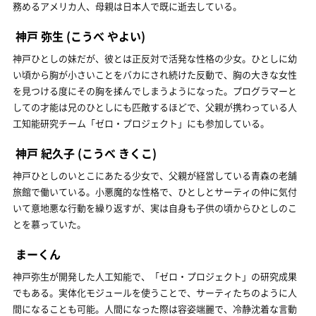
務めるアメリカ人、母親は日本人で既に逝去している。
神戸 弥生
(こうべ やよい)
神戸ひとしの妹だが、彼とは正反対で活発な性格の少女。ひとしに幼
い頃から胸が小さいことをバカにされ続けた反動で、胸の大きな女性
を見つける度にその胸を揉んでしまうようになった。プログラマーと
しての才能は兄のひとしにも匹敵するほどで、父親が携わっている人
工知能研究チーム「ゼロ・プロジェクト」にも参加している。
神戸 紀久子
(こうべ きくこ)
神戸ひとしのいとこにあたる少女で、父親が経営している青森の老舗
旅館で働いている。小悪魔的な性格で、ひとしとサーティの仲に気付
いて意地悪な行動を繰り返すが、実は自身も子供の頃からひとしのこ
とを慕っていた。
まーくん
神戸弥生が開発した人工知能で、「ゼロ・プロジェクト」の研究成果
でもある。実体化モジュールを使うことで、サーティたちのように人
間になることも可能。人間になった際は容姿端麗で、冷静沈着な言動