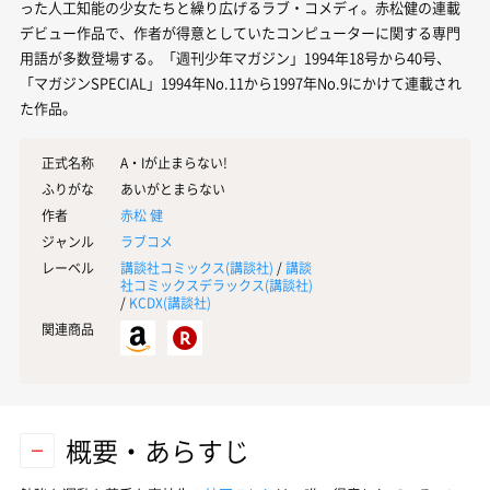
った人工知能の少女たちと繰り広げるラブ・コメディ。赤松健の連載
デビュー作品で、作者が得意としていたコンピューターに関する専門
用語が多数登場する。「週刊少年マガジン」1994年18号から40号、
「マガジンSPECIAL」1994年No.11から1997年No.9にかけて連載され
た作品。
正式名称
A・Iが止まらない!
ふりがな
あいがとまらない
作者
赤松 健
ジャンル
ラブコメ
レーベル
講談社コミックス(
講談社
)
/
講談
社コミックスデラックス(
講談社
)
/
KCDX(
講談社
)
関連商品
概要・あらすじ