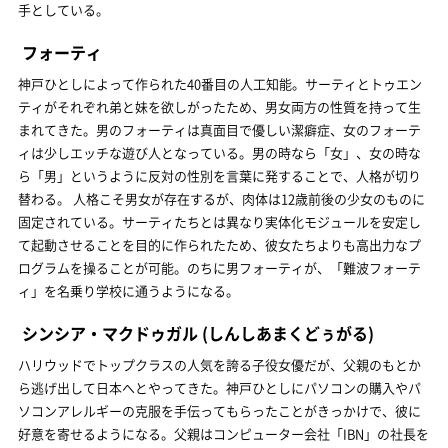
手としている。
フォーティ
神戸ひとしによって作られた40番目の人工知能。サーティとトゥエン
ティがそれぞれ弟と妹を欲しがったため、男女両方の性質を持って生
まれてきた。男のフォーティは真面目で優しい潔癖症、女のフォーテ
ィは少しエッチな遊び人となっている。男の時なら「女」、女の時な
ら「男」というように反対の性別を言葉に発することで、人格が切り
替わる。 人格こそ男女が存在するが、肉体は12歳前後の少女のものに
固定されている。サーティたちとは異なり実体化モジュールを安定し
て起動させることを目的に作られたため、彼女たちよりも高出力なプ
ログラムを操ることが可能。のちに男フォーティが、「難波フォーテ
ィ」を名乗り学校に通うようになる。
シンシア・マクドゥガル
(しんしあまくどぅがる)
ハリウッドでトップクラスの人気を誇る子役女優だが、父親のもとか
ら逃げ出して日本へとやってきた。神戸ひとしにパソコンの購入やパ
ソコンアレルギーの克服を手伝ってもらったことがきっかけで、彼に
好意を寄せるようになる。父親はコンピューター会社「IBN」の社長を