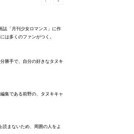
画誌「月刊少女ロマンス」に作
品には多くのファンがつく。
自分勝手で、自分の好きなタヌキ
当編集である前野の、タヌキキャ
を読まないため、周囲の人をよ