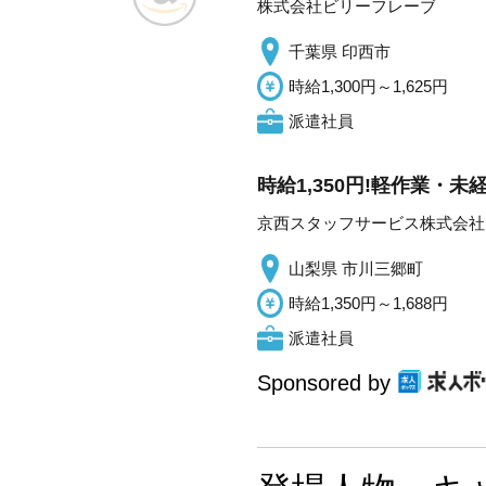
株式会社ビリーフレーブ
千葉県 印西市
時給1,300円～1,625円
派遣社員
時給1,350円!軽作業・
京西スタッフサービス株式会社
山梨県 市川三郷町
時給1,350円～1,688円
派遣社員
Sponsored by