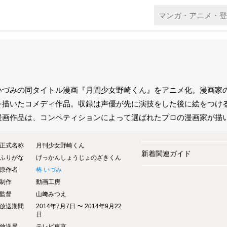
いづみの同タイトル漫画『月間少女野崎くん』をアニメ化。漫画家
を描いたコメディ作品。収録は声優が先に演技をした後に絵をつけ
漫画作品は、コンペティションによって選ばれたプロの漫画家が描
正式名称
月刊少女野崎くん
新着関連ガイド
ふりがな
げっかんしょうじょのざきくん
原作者
椿 いづみ
制作
動画工房
監督
山﨑みつえ
放送期間
2014年7月7日 〜 2014年9月22
日
放送局
テレビ東京