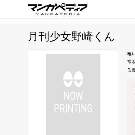
月刊少女野崎くん
椿
常
る