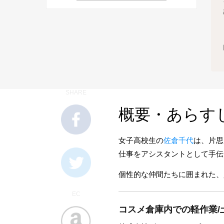
SHARE
概要・あらす
女子高校生の
佐倉千代
は、片思
仕事をアシスタントとして手伝
個性的な仲間たちに囲まれた、
EC
コスメ倉庫内での軽作業/