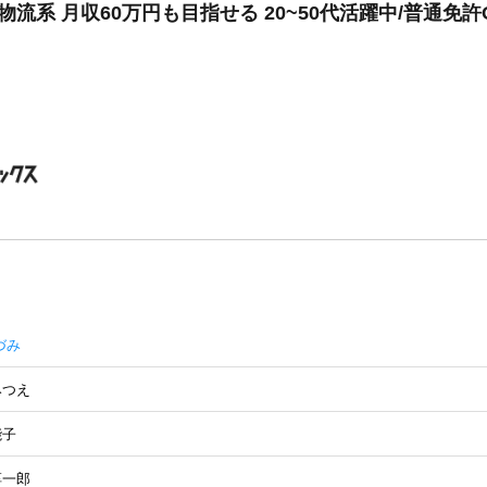
物流系 月収60万円も目指せる 20~50代活躍中/普通免許
づみ
みつえ
能子
淳一郎