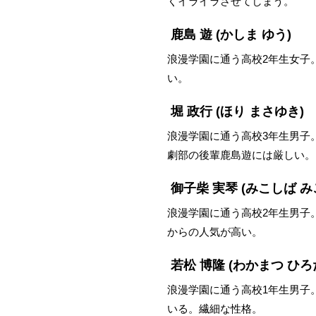
くイライラさせてしまう。
鹿島 遊
(かしま ゆう)
浪漫学園に通う高校2年生女子
い。
堀 政行
(ほり まさゆき)
浪漫学園に通う高校3年生男子
劇部の後輩鹿島遊には厳しい。
御子柴 実琴
(みこしば み
浪漫学園に通う高校2年生男子
からの人気が高い。
若松 博隆
(わかまつ ひろ
浪漫学園に通う高校1年生男子
いる。繊細な性格。