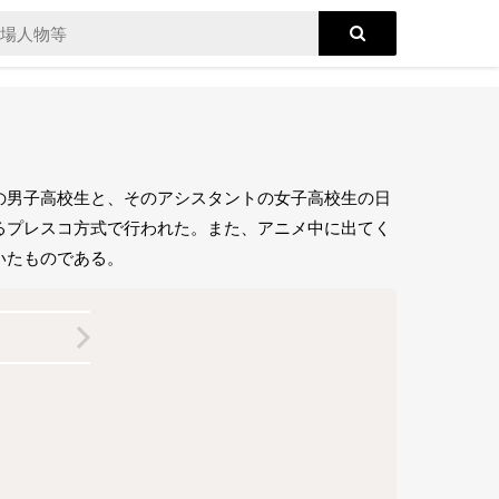
の男子高校生と、そのアシスタントの女子高校生の日
るプレスコ方式で行われた。また、アニメ中に出てく
いたものである。