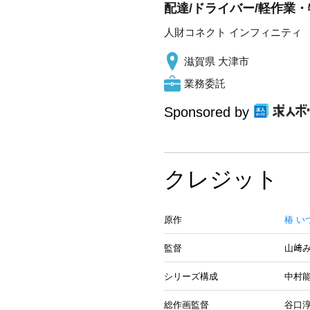
配達/ドライバー/軽作業・
人財コネクト インフィニティ
滋賀県 大津市
業務委託
Sponsored by
クレジット
原作
椿 い
監督
山﨑
シリーズ構成
中村
総作画監督
谷口