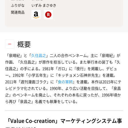
ふりがな
いずみ まさゆき
関連商品
概要
「泉晴紀」と「
久住昌之
」二人の合作ペンネーム。主に「泉晴紀」が
作画、「久住昌之」が原作を担当している。また単行本の装丁も「久
住昌之」の手による。1981年「ガロ」に『夜行』を掲載し、デビュ
ー。1992年「小学五年生」に『キッチョメン石神井先生』を連載。
2011年「週刊漫画ゴラク」に『
食の軍師
』を連載。本作は2015年にテ
レビドラマ化されている。1990年、より広い活動を目指して、「泉昌
之」のペンネームを廃止し、それぞれの本名に戻ったが、1996年頃か
ら再び「泉昌之」名義でも執筆をしている。
「Value Co-creation」マーケティングシステム事