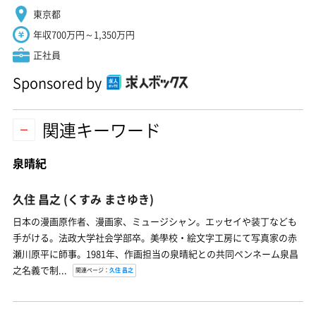
東京都
年収700万円～1,350万円
正社員
Sponsored by
関連キーワード
泉晴紀
久住 昌之
(くすみ まさゆき)
日本の漫画原作者、漫画家、ミュージシャン。エッセイや装丁なども
手がける。法政大学社会学部卒。美學校・絵文字工房にて写真家の赤
瀬川原平に師事。1981年、作画担当の泉晴紀との共同ペンネーム泉昌
之名義で制...
関連ページ：
久住 昌之