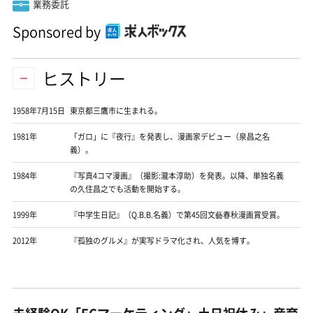
業務委託
Sponsored by
ヒストリー
1958年7月15日
東京都三鷹市に生まれる。
1981年
「ガロ」に『夜行』を発表し、漫画家デビュー（泉昌之名
義）。
1984年
『写真4コマ漫画』（撮影:瀧本淳助）を発表。以降、単独名義
の久住昌之でも活動を開始する。
1999年
『中学生日記』（Q.B.B.名義）で第45回文藝春秋漫画賞受賞。
2012年
『孤独のグルメ』が実写ドラマ化され、人気を博す。