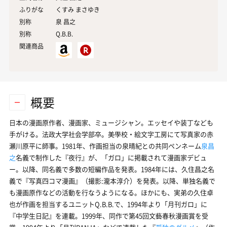
ふりがな
くすみ まさゆき
別称
泉 昌之
別称
Q.B.B.
関連商品
概要
日本の漫画原作者、漫画家、ミュージシャン。エッセイや装丁なども
手がける。法政大学社会学部卒。美學校・絵文字工房にて写真家の赤
瀬川原平に師事。1981年、作画担当の泉晴紀との共同ペンネーム
泉昌
之
名義で制作した『夜行』が、「ガロ」に掲載されて漫画家デビュ
ー。以降、同名義で多数の短編作品を発表。1984年には、久住昌之名
義で『写真四コマ漫画』（撮影:瀧本淳介）を発表。以降、単独名義で
も漫画原作などの活動を行なうようになる。ほかにも、実弟の久住卓
也が作画を担当するユニット
Q.B.B.
で、1994年より「月刊ガロ」に
『中学生日記』を連載。1999年、同作で第45回文藝春秋漫画賞を受