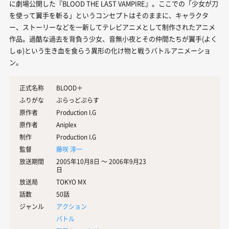
に劇場公開した『BLOOD THE LAST VAMPIRE』。ここでの「少女が刀
を使って翼手を斬る」というコンセプトはそのままに、キャラクタ
ー、ストーリーなどを一新してテレビアニメとして制作されたアニメ
作品。過酷な過去を背負う少女、音無小夜とその仲間たちが翼手(よく
しゅ)という生き血を食らう異形の化け物と戦うバトルアニメーショ
ン。
正式名称
BLOOD＋
ふりがな
ぶらっどぷらす
原作者
Production I.G
原作者
Aniplex
制作
Production I.G
監督
藤咲 淳一
放送期間
2005年10月8日 〜 2006年9月23
日
放送局
TOKYO MX
話数
50話
ジャンル
アクション
バトル