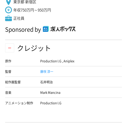
東京都 新宿区
年収750万円～950万円
正社員
Sponsored by
クレジット
原作
Production I.G
,
Aniplex
監督
藤咲 淳一
総作画監督
石井明治
音楽
Mark Mancina
アニメーション制作
Production I.G