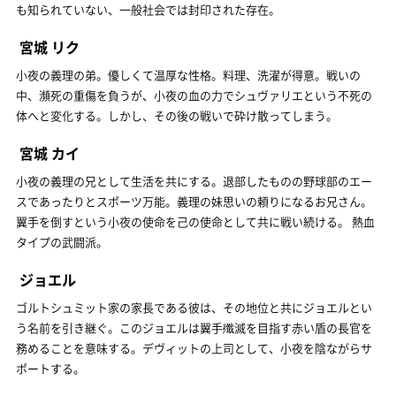
も知られていない、一般社会では封印された存在。
宮城 リク
小夜の義理の弟。優しくて温厚な性格。料理、洗濯が得意。戦いの
中、瀕死の重傷を負うが、小夜の血の力でシュヴァリエという不死の
体へと変化する。しかし、その後の戦いで砕け散ってしまう。
宮城 カイ
小夜の義理の兄として生活を共にする。退部したものの野球部のエー
スであったりとスポーツ万能。義理の妹思いの頼りになるお兄さん。
翼手を倒すという小夜の使命を己の使命として共に戦い続ける。 熱血
タイプの武闘派。
ジョエル
ゴルトシュミット家の家長である彼は、その地位と共にジョエルとい
う名前を引き継ぐ。このジョエルは翼手殲滅を目指す赤い盾の長官を
務めることを意味する。デヴィットの上司として、小夜を陰ながらサ
ポートする。