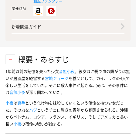
和風ファンタジー
関連商品
新着関連ガイド
概要・あらすじ
1年前以前の記憶を失った少女
音無小夜
。彼女は沖縄で血の繋がりは無
いが居酒屋を経営する
宮城ジョージ
を義父として、カイ、リクの4人で
楽しい生活をしていた。そこに殺人事件が起きる。実は、その事件に
は
音無小夜
が深く関わっていた。
小夜
は
翼手
という化け物を抹殺していくという使命を持つ少女だっ
た。その力を
ハジ
というチェロ弾きの青年から覚醒させられる。沖縄
からベトナム、ロシア、フランス、イギリス、そしてアメリカと長い
長い
小夜
の宿命の戦いが始まる。