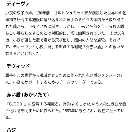
ディーヴァ
小夜の双子の妹。130年前、ゴルトシュミット家が創設した世界中の動
植物を研究する施設に運び込まれた翼手のミイラの体内から取り出さ
れた繭から、小夜とともに誕生。しかし、小夜が名前を与えられ人間
らしい暮らしをするのとは対照的に、塔に幽閉されていた。 その50年
後、小夜が渡した鍵で塔から飛び出し、園内の人間を虐殺。それ以
来、ディーヴァと小夜、翼手を殲滅する組織「☆赤い盾」との戦いが
始まることとなった。
デヴィッド
翼手をこの世界から殲滅させるために作られた赤い盾のメンバーの1
人。小夜をサポートするためのチームのリーダーである。
赤い盾
(あかいたて)
『BLOOD+』に登場する組織名。翼手(よくしゅ)という人の生き血を吸
う化け物を倒すために作られた。1883年に設立され、現在に至ってい
る。
ハジ