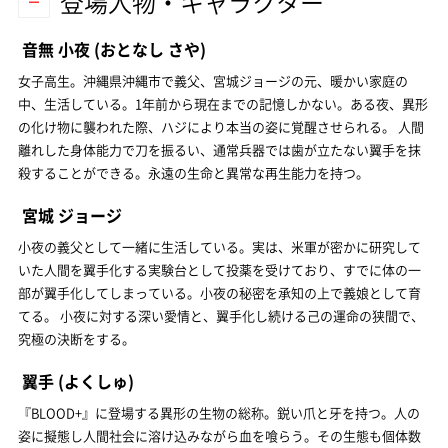
登場人物・キャラクター
音無 小夜
(おとなし さや)
女子高生。沖縄県沖縄市で義父、宮城ジョージの元、暖かい家庭の
中、生活している。1年前から現在までの記憶しかない。ある夜、異形
の化け物に襲われた際、ハジにより本当の姿に覚醒させられる。 人間
離れした身体能力で刀を振るい、通常兵器では歯が立たない翼手を抹
殺することができる。永遠の生命と異常な再生能力を持つ。
宮城 ジョージ
小夜の義父として一緒に生活している。実は、米軍が密かに研究して
いた人間を翼手化する実験台として投薬を受けており、すでに体の一
部が翼手化してしまっている。小夜の秘密を承知の上で義娘として育
てる。 小夜に対する深い愛情と、翼手化し続ける己の運命の狭間で、
究極の決断をする。
翼手
(よくしゅ)
『BLOOD+』に登場する異形の生物の総称。鋭い爪と牙を持つ。人の
姿に擬態し人間社会に溶け込みながら血を喰らう。その生態も個体数