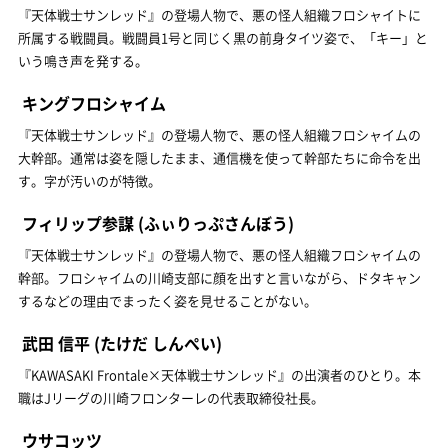
『天体戦士サンレッド』の登場人物で、悪の怪人組織フロシャイトに
所属する戦闘員。戦闘員1号と同じく黒の前身タイツ姿で、「キー」と
いう鳴き声を発する。
キングフロシャイム
『天体戦士サンレッド』の登場人物で、悪の怪人組織フロシャイムの
大幹部。通常は姿を隠したまま、通信機を使って幹部たちに命令を出
す。字が汚いのが特徴。
フィリップ参謀
(ふぃりっぷさんぼう)
『天体戦士サンレッド』の登場人物で、悪の怪人組織フロシャイムの
幹部。フロシャイムの川崎支部に顔を出すと言いながら、ドタキャン
するなどの理由でまったく姿を見せることがない。
武田 信平
(たけだ しんぺい)
『KAWASAKI Frontale×天体戦士サンレッド』の出演者のひとり。本
職はJリーグの川崎フロンターレの代表取締役社長。
ウサコッツ