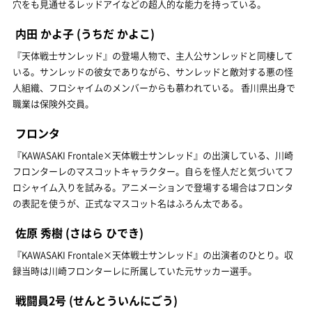
穴をも見通せるレッドアイなどの超人的な能力を持っている。
内田 かよ子
(うちだ かよこ)
『天体戦士サンレッド』の登場人物で、主人公サンレッドと同棲して
いる。サンレッドの彼女でありながら、サンレッドと敵対する悪の怪
人組織、フロシャイムのメンバーからも慕われている。 香川県出身で
職業は保険外交員。
フロンタ
『KAWASAKI Frontale×天体戦士サンレッド』の出演している、川崎
フロンターレのマスコットキャラクター。自らを怪人だと気づいてフ
ロシャイム入りを試みる。アニメーションで登場する場合はフロンタ
の表記を使うが、正式なマスコット名はふろん太である。
佐原 秀樹
(さはら ひでき)
『KAWASAKI Frontale×天体戦士サンレッド』の出演者のひとり。収
録当時は川崎フロンターレに所属していた元サッカー選手。
戦闘員2号
(せんとういんにごう)