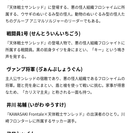
『天体戦士サンレッド』に登場する、悪の怪人組織フロシャイムに所
属する、ウサギのぬいぐるみ型の怪人。動物のぬいぐるみ型の怪人た
ちのグループ アニマルソルジャーのリーダーでもある。
戦闘員1号
(せんとういんいちごう)
『天体戦士サンレッド』の登場人物で、悪の怪人組織フロシャイトに
所属する戦闘員。黒の前身タイツを身にまとい、「キー」という鳴き
声を発する。
ヴァンプ将軍
(ゔぁんぷしょうぐん)
主人公サンレッドの宿敵であり、悪の怪人組織であるフロシャイムの
将軍。鎧と兜を身にまとい、盾と槍を使って戦いに挑む。家事が得意
なため、「カリスマ主夫」と称される一面も持つ。
井川 祐輔
(いがわ ゆうすけ)
『KAWASAKI Frontale×天体戦士サンレッド』の出演者のひとり。川
崎フロンターレに所属するサッカー選手。