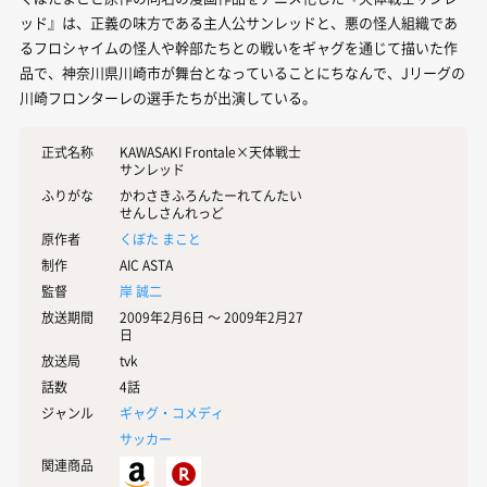
ッド』は、正義の味方である主人公サンレッドと、悪の怪人組織であ
るフロシャイムの怪人や幹部たちとの戦いをギャグを通じて描いた作
品で、神奈川県川崎市が舞台となっていることにちなんで、Jリーグの
川崎フロンターレの選手たちが出演している。
正式名称
KAWASAKI Frontale×天体戦士
サンレッド
ふりがな
かわさきふろんたーれてんたい
せんしさんれっど
原作者
くぼた まこと
制作
AIC ASTA
監督
岸 誠二
放送期間
2009年2月6日 〜 2009年2月27
日
放送局
tvk
話数
4話
ジャンル
ギャグ・コメディ
サッカー
関連商品