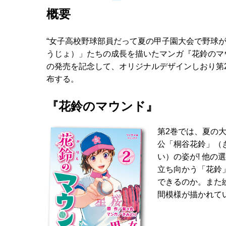
概要
“女子高校野球部員だって夏の甲子園大会で野球
うじょ）」たちの成長を描いたマンガ『花鈴のマウ
の発売を記念して、オリジナルデザインしおり第
布する。
『花鈴のマウンド』
第2巻では、夏の
公「桐谷花鈴」（
い）の姿が! 他
立ち向かう「花鈴
できるのか。また
間模様が描かれて