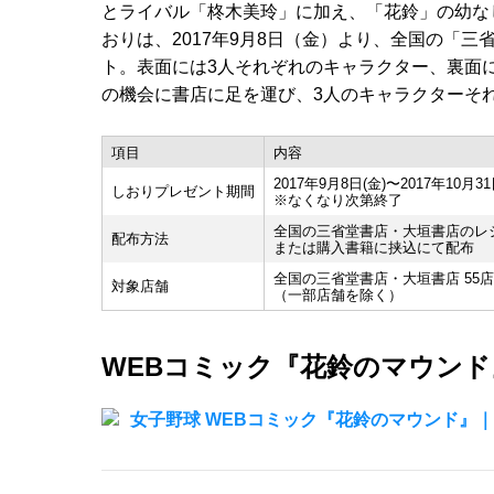
とライバル「柊木美玲」に加え、「花鈴」の幼な
おりは、2017年9月8日（金）より、全国の「
ト。表面には3人それぞれのキャラクター、裏面
の機会に書店に足を運び、3人のキャラクターそ
項目
内容
2017年9月8日(金)〜2017年10月31
しおりプレゼント期間
※なくなり次第終了
全国の三省堂書店・大垣書店のレ
配布方法
または購入書籍に挟込にて配布
全国の三省堂書店・大垣書店 55
対象店舗
（一部店舗を除く）
WEBコミック『花鈴のマウンド
女子野球 WEBコミック『花鈴のマウンド』｜kar