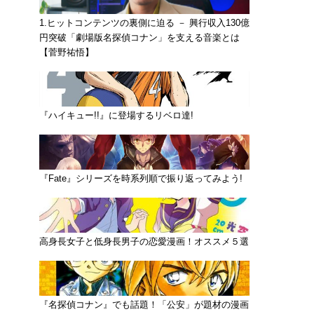
1.ヒットコンテンツの裏側に迫る － 興行収入130億
円突破「劇場版名探偵コナン」を支える音楽とは
【菅野祐悟】
『ハイキュー!!』に登場するリベロ達!
『Fate』シリーズを時系列順で振り返ってみよう!
高身長女子と低身長男子の恋愛漫画！オススメ５選
『名探偵コナン』でも話題！「公安」が題材の漫画