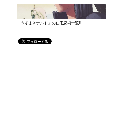
「うずまきナルト」の使用忍術一覧‼