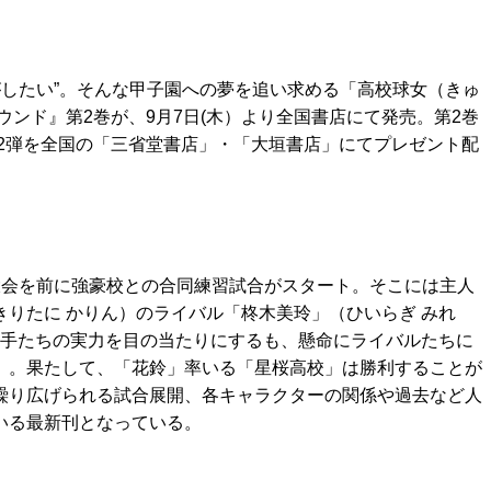
がしたい”。そんな甲子園への夢を追い求める「高校球女（きゅ
ンド』第2巻が、9月7日(木）より全国書店にて発売。第2巻
2弾を全国の「三省堂書店」・「大垣書店」にてプレゼント配
大会を前に強豪校との合同練習試合がスタート。そこには主人
きりたに かりん）のライバル「柊木美玲」（ひいらぎ みれ
の選手たちの実力を目の当たりにするも、懸命にライバルたちに
」。果たして、「花鈴」率いる「星桜高校」は勝利することが
繰り広げられる試合展開、各キャラクターの関係や過去など人
いる最新刊となっている。