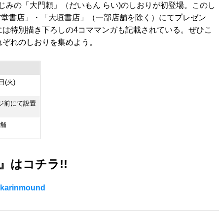
じみの「大門頼」（だいもん らい)のしおりが初登場。このし
三省堂書店」・「大垣書店」（一部店舗を除く）にてプレゼン
には特別描き下ろしの4コママンガも記載されている。ぜひこ
れぞれのしおりを集めよう。
日(火)
ジ前にて設置
店舗
』はコチラ!!
inmound