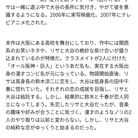
サは一緒に遊ぶ中で大谷の長所に気付き、やがて彼を意
識するようになる。2006年に実写映画化、2007年にテレ
ビアニメ化された。
本作は大阪にある高校を舞台にしており、作中には関西
系のお笑いネタや、リサと大谷の絶妙な掛け合いが盛り
込まれているのが特徴だ。クラスメイトが2人に付けた
「オール阪神・巨人」というあだ名も、実在する大阪出
身の漫才コンビ名が元になっている。物語開始直後、リ
サは高身長の鈴木涼二に恋をし、大谷は低身長の田中千
春に惚れていた。それぞれの恋の成就を目指し、リサと
大谷は結託する。しかし、結果的に鈴木と千春が恋人同
士になってしまう。失恋したリサと大谷だったが、音楽
の趣味や好みが合うことに気づく。漫才のようなノリの2
人のやり取りは以前と変わらない。しかし、リサと大谷
の純粋な恋がゆっくりと始まるのだった。