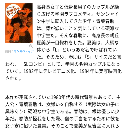
高身長女子と低身長男子のカップルが繰
り広げる学園ラブコメディ。サンシャイ
ン中学に転入してきた少年・青葉春助
は、背が低いことを気にしている硬派な
中学生だ。そんな春助に、高身長の朝丘
夏美が一目惚れをした。夏美は、大柄な
体から「L」というあだ名で呼ばれてい
出典：
マンガペディア
た。そのため、春助は「S」サイズだと言
われ、「SLコンビ」として、学園の名物カップルになっ
ていく。1982年にテレビアニメ化、1984年に実写映画化
された。
本作が連載されていた1980年代の時代背景もあって、主
人公・青葉春助は、女嫌いを自称する（実際は女の子に
興味あり）硬派な中学生である。春助は、根は優しい少
年だ。春助が怪我をした際、傷の手当をするために彼を
女子寮に招いた夏美。そのことで夏美が反省室に入れら