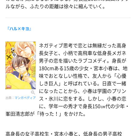
ルながら、ふたりの距離は徐々に縮んでいく。
『ハル×キヨ』
ネガティブ思考で恋とは無縁だった高身
長女子と、小柄で高飛車な低身長メガネ
男子の恋を描いたラブコメディ。身長が
180cmある15歳の少女・宮本小春は、地
味でおとなしい性格で、友人から「心優
しき巨人」と呼ばれている。日直で一緒
になったことから、小春は学園のプリン
ス・氷川に恋をする。しかし、小春の恋
出典：
マンガペディア
に、学年一の秀才で身長150㎝代の少年・
峯田清志郎が「待った！」をかけた。
高身長の女子高校生・宮本小春と、低身長の男子高校