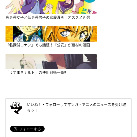
高身長女子と低身長男子の恋愛漫画！オススメ５選
『名探偵コナン』でも話題！「公安」が題材の漫画
「うずまきナルト」の使用忍術一覧‼
いいね！・フォローしてマンガ・アニメのニュースを受け取
ろう！