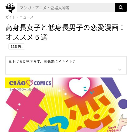
ガイド・ニュース
高身長女子と低身長男子の恋愛漫画！
オススメ５選
116 Pt.
見上げる＆見下ろす、高低差にドキドキ？