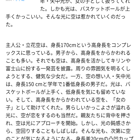
年・矢中光が、女の子として扱ってくれ
た。しかも光は、バスケットボールが上
手くかっこいい。そんな光に空は惹かれていくのだっ
た。
主人公・立花空は、身長170cmという高身長をコンプレ
ックスに思っている。男子から、高身長をからかわれる
ことも多い。それでも空は、高身長を活かしてキリンや
富士山に扮する一発芸を披露。周りの雰囲気を明るくし
ようとする、健気な少女だ。一方、空の想い人・矢中光
は、身長150 cmと学年で1番低身長の男子だ。光は、バ
スケットボールが上手く、低身長を気にも留めていな
い。そして、高身長をからかわれている空を、「女の
子」として助けてくれた。男らしいかっこよさが溢れる
光に、空が恋をするのも当然だ。親友たちに背中を押さ
れ、空は光にアプローチを開始。しかし、光の鈍感さか
ら、空回りすることもしばしば。そんな光も、次第に空
のことが気になるようになる。身長差20cmの凸凹カップ