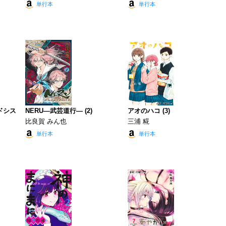
単行本
単行本
ドシス
NERU―武芸道行― (2)
アオのハコ (3)
比良賀 みん也
三浦 糀
単行本
単行本