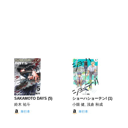
SAKAMOTO DAYS (5)
ショーハショーテン! (1)
鈴木 祐斗
小畑 健, 浅倉 秋成
単行本
単行本