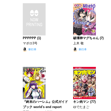
PPPPPP (1)
破壊神マグちゃん (7)
マポロ3号
上木 敬
単行本
単行本
『終末のハーレム』公式ガイド
キン肉マン (77)
ブック world's end report
ゆでたまご