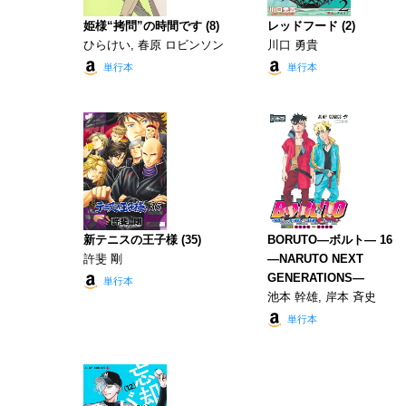
姫様“拷問”の時間です (8)
レッドフード (2)
ひらけい, 春原 ロビンソン
川口 勇貴
単行本
単行本
新テニスの王子様 (35)
BORUTO―ボルト― 16
許斐 剛
―NARUTO NEXT
GENERATIONS―
単行本
池本 幹雄, 岸本 斉史
単行本