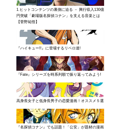
1.ヒットコンテンツの裏側に迫る － 興行収入130億
円突破「劇場版名探偵コナン」を支える音楽とは
【菅野祐悟】
『ハイキュー!!』に登場するリベロ達!
『Fate』シリーズを時系列順で振り返ってみよう!
高身長女子と低身長男子の恋愛漫画！オススメ５選
『名探偵コナン』でも話題！「公安」が題材の漫画