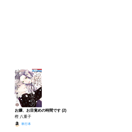
お嬢、お目覚めの時間です (2)
樫 八重子
単行本