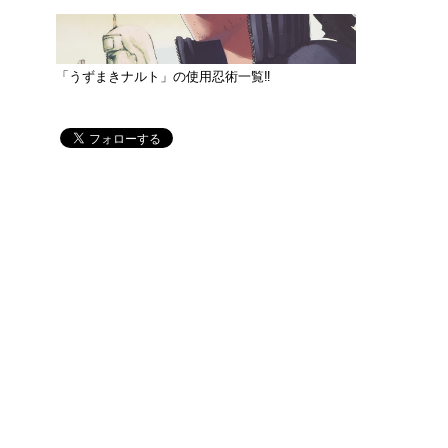
「うずまきナルト」の使用忍術一覧‼