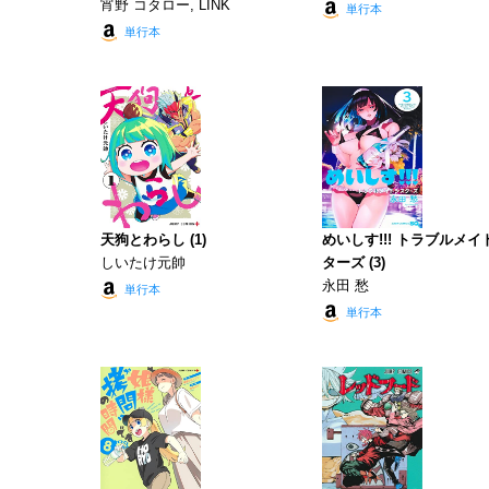
宵野 コタロー, LINK
単行本
単行本
天狗とわらし (1)
めいしす!!! トラブルメイ
しいたけ元帥
ターズ (3)
永田 愁
単行本
単行本