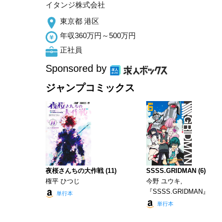
イタンジ株式会社
東京都 港区
年収360万円～500万円
正社員
Sponsored by
ジャンプコミックス
夜桜さんちの大作戦 (11)
SSSS.GRIDMAN (6)
権平 ひつじ
今野 ユウキ,
『SSSS.GRIDMAN』
単行本
単行本