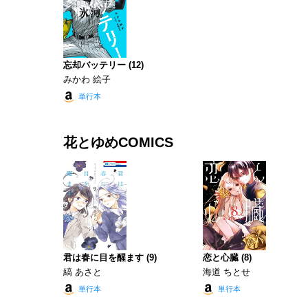
忘却バッテリー (12)
みかわ 絵子
単行本
花とゆめCOMICS
君は春に目を醒ます (9)
恋と心臓 (8)
縞 あさと
海道 ちとせ
単行本
単行本