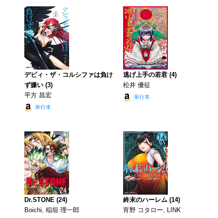
デビィ・ザ・コルシファは負け
逃げ上手の若君 (4)
ず嫌い (3)
松井 優征
平方 昌宏
単行本
単行本
Dr.STONE (24)
終末のハーレム (14)
Boichi, 稲垣 理一郎
宵野 コタロー, LINK