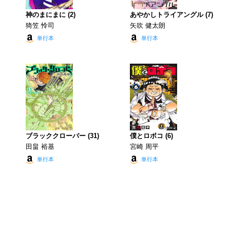
神のまにまに (2)
あやかしトライアングル (7)
猗笠 怜司
矢吹 健太朗
単行本
単行本
ブラッククローバー (31)
僕とロボコ (6)
田畠 裕基
宮崎 周平
単行本
単行本