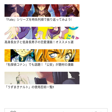
『Fate』シリーズを時系列順で振り返ってみよう!
高身長女子と低身長男子の恋愛漫画！オススメ５選
『名探偵コナン』でも話題！「公安」が題材の漫画
「うずまきナルト」の使用忍術一覧‼