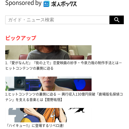
Sponsored by
ピックアップ
1.『愛がなんだ』『街の上で』恋愛映画の妙手・今泉力哉の制作手法とは－
ヒットコンテンツの裏側に迫る
1.ヒットコンテンツの裏側に迫る － 興行収入130億円突破「劇場版名探偵コ
ナン」を支える音楽とは【菅野祐悟】
『ハイキュー!!』に登場するリベロ達!