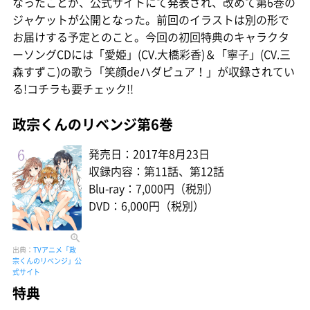
なったことが、公式サイトにて発表され、改めて第6巻の
ジャケットが公開となった。前回のイラストは別の形で
お届けする予定とのこと。今回の初回特典のキャラクタ
ーソングCDには「愛姫」(CV.大橋彩香)＆「寧子」(CV.三
森すずこ)の歌う「笑顔deハダピュア！」が収録されてい
る!コチラも要チェック!!
政宗くんのリベンジ第6巻
発売日：2017年8月23日
収録内容：第11話、第12話
Blu-ray：7,000円（税別）
DVD：6,000円（税別）
出典：
TVアニメ「政
宗くんのリベンジ」公
式サイト
特典