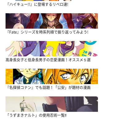
『ハイキュー!!』に登場するリベロ達!
『Fate』シリーズを時系列順で振り返ってみよう!
高身長女子と低身長男子の恋愛漫画！オススメ５選
『名探偵コナン』でも話題！「公安」が題材の漫画
「うずまきナルト」の使用忍術一覧‼