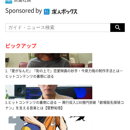
Sponsored by
ピックアップ
1.『愛がなんだ』『街の上で』恋愛映画の妙手・今泉力哉の制作手法とは－
ヒットコンテンツの裏側に迫る
1.ヒットコンテンツの裏側に迫る － 興行収入130億円突破「劇場版名探偵コ
ナン」を支える音楽とは【菅野祐悟】