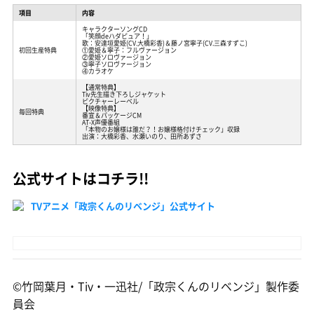
項目
内容
キャラクターソングCD
「笑顔deハダピュア！」
歌：安達垣愛姫(CV.大橋彩香)＆藤ノ宮寧子(CV.三森すずこ)
初回生産特典
①愛姫＆寧子：フルヴァージョン
②愛姫ソロヴァージョン
③寧子ソロヴァージョン
④カラオケ
【通常特典】
Tiv先生描き下ろしジャケット
ピクチャーレーベル
【映像特典】
毎回特典
番宣＆パッケージCM
AT-X声優番組
「本物のお嬢様は誰だ？！お嬢様格付けチェック」収録
出演：大橋彩香、水瀬いのり、田所あずさ
公式サイトはコチラ!!
TVアニメ「政宗くんのリベンジ」公式サイト
©竹岡葉月・Tiv・一迅社/「政宗くんのリベンジ」製作委
員会