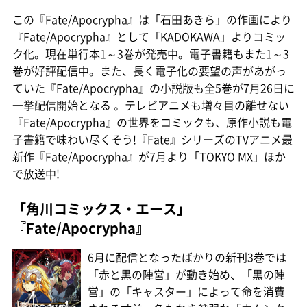
この『Fate/Apocrypha』は「石田あきら」の作画により
『Fate/Apocrypha』として「KADOKAWA」よりコミッ
ク化。現在単行本1～3巻が発売中。電子書籍もまた1～3
巻が好評配信中。また、長く電子化の要望の声があがっ
ていた『Fate/Apocrypha』の小説版も全5巻が7月26日に
一挙配信開始となる 。テレビアニメも増々目の離せない
『Fate/Apocrypha』の世界をコミックも、原作小説も電
子書籍で味わい尽くそう!『Fate』シリーズのTVアニメ最
新作『Fate/Apocrypha』が7月より「TOKYO MX」ほか
で放送中!
「角川コミックス・エース」
『Fate/Apocrypha』
6月に配信となったばかりの新刊3巻では
「赤と黒の陣営」が動き始め、「黒の陣
営」の「キャスター」によって命を消費