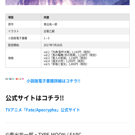
項目
内容
原作
東出祐一郎
イラスト
近衛乙嗣
小説版電子書籍
1～5
配信開始
2017年7月26日
vol.1「外典:聖杯大戦」1,143円（税別）
vol.2「黒の輪舞/赤の祭典」1,238円（税別）
価格
vol.3「聖人の凱旋」1,238円（税別）
vol.4「熾天の杯」1,200円（税別）
vol.5「邪竜と聖女」1,400円（税別）
小説版電子書籍詳細はコチラ!!
公式サイトはコチラ!!
TVアニメ「Fate/Apocrypha」公式サイト
©東出祐一郎・TYPE-MOON / FAPC