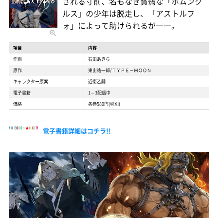
される寸前、名もなき貧弱な「ホムンク
ルス」の少年は脱走し、「アストルフ
ォ」によって助けられるが――。
項目
内容
作画
石田あきら
原作
東出祐一郎/ＴＹＰＥ－ＭＯＯＮ
キャラクター原案
近衛乙嗣
電子書籍
1～3配信中
価格
各巻580円(税別)
電子書籍詳細はコチラ!!