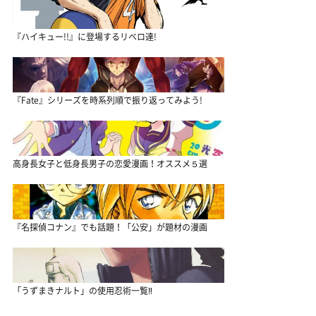
『ハイキュー!!』に登場するリベロ達!
『Fate』シリーズを時系列順で振り返ってみよう!
高身長女子と低身長男子の恋愛漫画！オススメ５選
『名探偵コナン』でも話題！「公安」が題材の漫画
「うずまきナルト」の使用忍術一覧‼