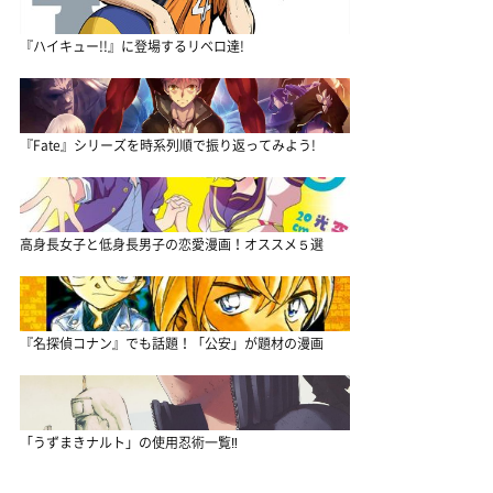
『ハイキュー!!』に登場するリベロ達!
『Fate』シリーズを時系列順で振り返ってみよう!
高身長女子と低身長男子の恋愛漫画！オススメ５選
『名探偵コナン』でも話題！「公安」が題材の漫画
「うずまきナルト」の使用忍術一覧‼