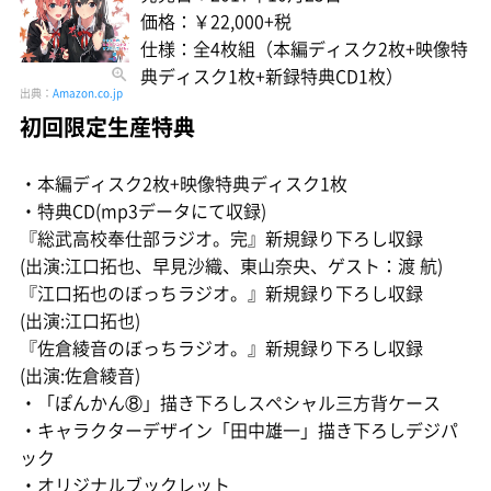
価格：￥22,000+税
仕様：全4枚組（本編ディスク2枚+映像特
典ディスク1枚+新録特典CD1枚）
出典：
Amazon.co.jp
初回限定生産特典
・本編ディスク2枚+映像特典ディスク1枚
・特典CD(mp3データにて収録)
『総武高校奉仕部ラジオ。完』新規録り下ろし収録
(出演:江口拓也、早見沙織、東山奈央、ゲスト：渡 航)
『江口拓也のぼっちラジオ。』新規録り下ろし収録
(出演:江口拓也)
『佐倉綾音のぼっちラジオ。』新規録り下ろし収録
(出演:佐倉綾音)
・「ぽんかん⑧」描き下ろしスペシャル三方背ケース
・キャラクターデザイン「田中雄一」描き下ろしデジパ
ック
・オリジナルブックレット