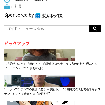
正社員
Sponsored by
ピックアップ
1.『愛がなんだ』『街の上で』恋愛映画の妙手・今泉力哉の制作手法とは－
ヒットコンテンツの裏側に迫る
1.ヒットコンテンツの裏側に迫る － 興行収入130億円突破「劇場版名探偵コ
ナン」を支える音楽とは【菅野祐悟】