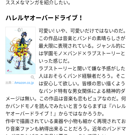
ススメなマンガを紹介したい。
ハレルヤオーバードライブ！
可愛い! いや、可愛いだけではないのだ。
この作品は音楽とバンドの素晴らしさが
最大限に表現されている。ジャンル的に
は学園モノ×バンド×ラブストーリーと
いった感じだ。
ラブストーリーと聞いて嫌な予感がした
人はおそらくバンド経験者だろう。そこ
は安心して欲しい。皆様の思い描くよう
出典：
Amazon.co.jp
なバンド特有な男女関係による精神的ダ
メージは無い。この作品は音楽も恋もピュアなのだ。何
かバンドモノを読んでみたいと言うならまずは『ハレル
ヤオーバードライブ！』からではなかろうか。
作中で描画されている楽器や小物も細かく再現されてお
り音楽ファンも納得出来ることだろう。近年のバンドマ