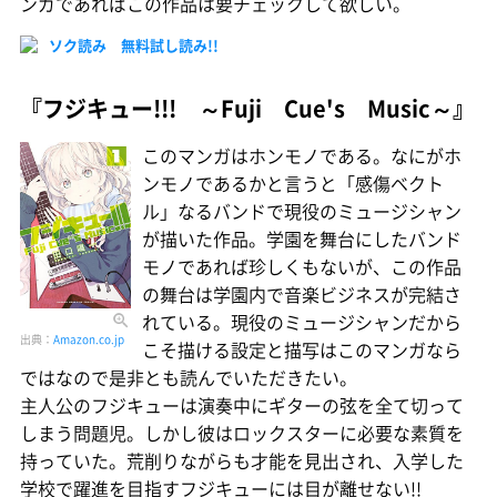
ンガであればこの作品は要チェックして欲しい。
ソク読み 無料試し読み!!
『フジキュー!!! ～Fuji Cue's Music～』
このマンガはホンモノである。なにがホ
ンモノであるかと言うと「感傷ベクト
ル」なるバンドで現役のミュージシャン
が描いた作品。学園を舞台にしたバンド
モノであれば珍しくもないが、この作品
の舞台は学園内で音楽ビジネスが完結さ
れている。現役のミュージシャンだから
出典：
Amazon.co.jp
こそ描ける設定と描写はこのマンガなら
ではなので是非とも読んでいただきたい。
主人公のフジキューは演奏中にギターの弦を全て切って
しまう問題児。しかし彼はロックスターに必要な素質を
持っていた。荒削りながらも才能を見出され、入学した
学校で躍進を目指すフジキューには目が離せない!!