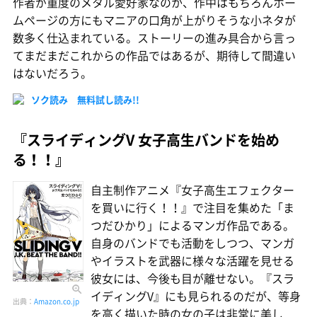
作者が重度のメタル愛好家なのか、作中はもちろんホー
ムページの方にもマニアの口角が上がりそうな小ネタが
数多く仕込まれている。ストーリーの進み具合から言っ
てまだまだこれからの作品ではあるが、期待して間違い
はないだろう。
ソク読み 無料試し読み!!
『スライディングV 女子高生バンドを始め
る！！』
自主制作アニメ『女子高生エフェクター
を買いに行く！！』で注目を集めた「ま
つだひかり」によるマンガ作品である。
自身のバンドでも活動をしつつ、マンガ
やイラストを武器に様々な活躍を見せる
彼女には、今後も目が離せない。『スラ
イディングV』にも見られるのだが、等身
出典：
Amazon.co.jp
を高く描いた時の女の子は非常に美し