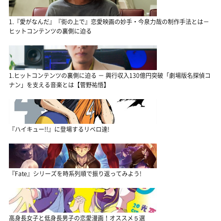
1.『愛がなんだ』『街の上で』恋愛映画の妙手・今泉力哉の制作手法とは－
ヒットコンテンツの裏側に迫る
1.ヒットコンテンツの裏側に迫る － 興行収入130億円突破「劇場版名探偵コ
ナン」を支える音楽とは【菅野祐悟】
『ハイキュー!!』に登場するリベロ達!
『Fate』シリーズを時系列順で振り返ってみよう!
高身長女子と低身長男子の恋愛漫画！オススメ５選