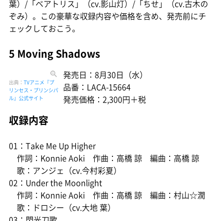
葉）/「ベアトリス」（cv.影山灯）/「ちせ」（cv.古木の
ぞみ）。この豪華な収録内容や価格を含め、発売前にチ
ェックしておこう。
5 Moving Shadows
発売日：8月30日（水）
出典：
TVアニメ『プ
品番：LACA-15664
リンセス・プリンシパ
発売価格：2,300円＋税
ル』公式サイト
収録内容
01：Take Me Up Higher
作詞：Konnie Aoki 作曲：高橋 諒 編曲：高橋 諒
歌：アンジェ（cv.今村彩夏）
02：Under the Moonlight
作詞：Konnie Aoki 作曲：高橋 諒 編曲：村山☆潤
歌：ドロシー（cv.大地 葉）
03：閃光刀歌