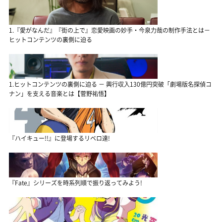
1.『愛がなんだ』『街の上で』恋愛映画の妙手・今泉力哉の制作手法とは－
ヒットコンテンツの裏側に迫る
1.ヒットコンテンツの裏側に迫る － 興行収入130億円突破「劇場版名探偵コ
ナン」を支える音楽とは【菅野祐悟】
『ハイキュー!!』に登場するリベロ達!
『Fate』シリーズを時系列順で振り返ってみよう!