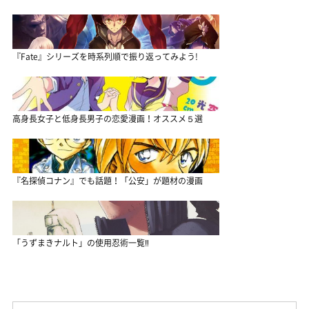
『Fate』シリーズを時系列順で振り返ってみよう!
高身長女子と低身長男子の恋愛漫画！オススメ５選
『名探偵コナン』でも話題！「公安」が題材の漫画
「うずまきナルト」の使用忍術一覧‼