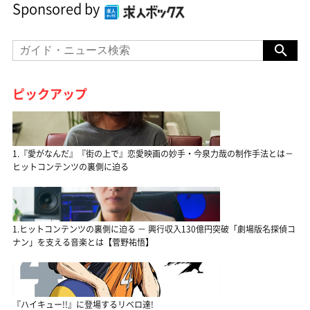
Sponsored by
ピックアップ
1.『愛がなんだ』『街の上で』恋愛映画の妙手・今泉力哉の制作手法とは－
ヒットコンテンツの裏側に迫る
1.ヒットコンテンツの裏側に迫る － 興行収入130億円突破「劇場版名探偵コ
ナン」を支える音楽とは【菅野祐悟】
『ハイキュー!!』に登場するリベロ達!