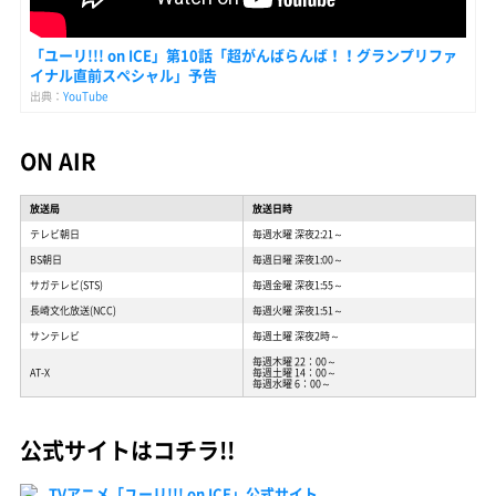
「ユーリ!!! on ICE」第10話「超がんばらんば！！グランプリファ
イナル直前スペシャル」予告
出典：
YouTube
ON AIR
放送局
放送日時
テレビ朝日
毎週水曜 深夜2:21～
BS朝日
毎週日曜 深夜1:00～
サガテレビ(STS)
毎週金曜 深夜1:55～
長崎文化放送(NCC)
毎週火曜 深夜1:51～
サンテレビ
毎週土曜 深夜2時～
毎週木曜 22：00～
AT-X
毎週土曜 14：00～
毎週水曜 6：00～
公式サイトはコチラ!!
TVアニメ「ユーリ!!! on ICE」公式サイト