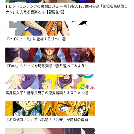
1.ヒットコンテンツの裏側に迫る － 興行収入130億円突破「劇場版名探偵コ
ナン」を支える音楽とは【菅野祐悟】
『ハイキュー!!』に登場するリベロ達!
『Fate』シリーズを時系列順で振り返ってみよう!
高身長女子と低身長男子の恋愛漫画！オススメ５選
『名探偵コナン』でも話題！「公安」が題材の漫画