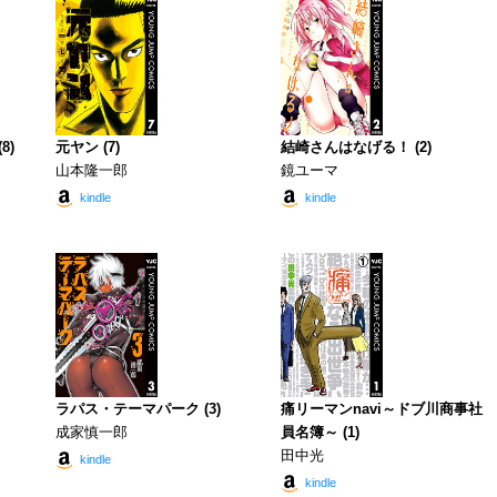
8)
元ヤン (7)
結崎さんはなげる！ (2)
山本隆一郎
鏡ユーマ
kindle
kindle
ラパス・テーマパーク (3)
痛リーマンnavi～ドブ川商事社
成家慎一郎
員名簿～ (1)
田中光
kindle
kindle