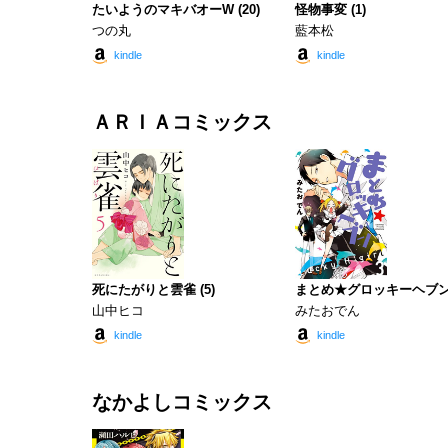
たいようのマキバオーW (20)
怪物事変 (1)
つの丸
藍本松
kindle
kindle
ＡＲＩＡコミックス
死にたがりと雲雀 (5)
まとめ★グロッキーヘブン 
山中ヒコ
みたおでん
kindle
kindle
なかよしコミックス