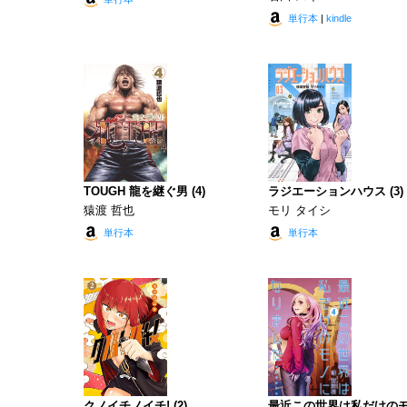
単行本
|
kindle
TOUGH 龍を継ぐ男 (4)
ラジエーションハウス (3)
猿渡 哲也
モリ タイシ
単行本
単行本
クノイチノイチ! (2)
最近この世界は私だけの