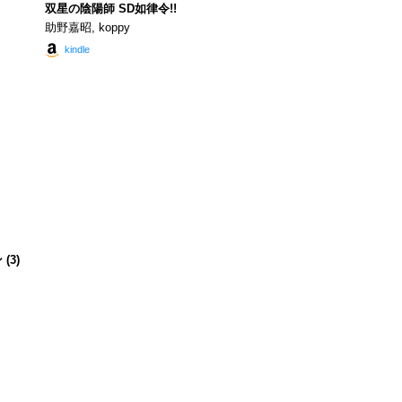
双星の陰陽師 SD如律令!!
助野嘉昭, koppy
kindle
(3)