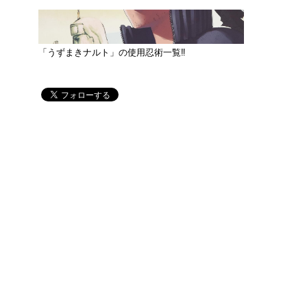
「うずまきナルト」の使用忍術一覧‼