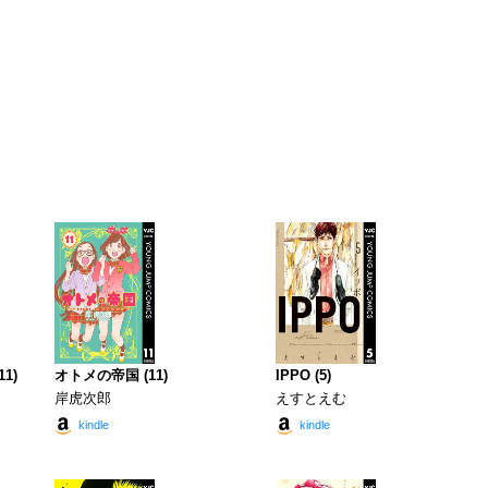
1)
オトメの帝国 (11)
IPPO (5)
岸虎次郎
えすとえむ
kindle
kindle