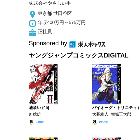
株式会社やさしい手
東京都 世田谷区
年収400万円～575万円
正社員
Sponsored by
ヤングジャンプコミックスDIGITAL
嘘喰い (45)
バイオーグ・トリニティ (1
迫稔雄
大暮維人, 舞城王太郎
kindle
kindle