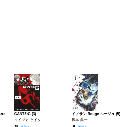
re
GANTZ:G (3)
イノサン Rouge ルージュ (5)
イイヅカ ケイタ
坂本 眞一
単行本
単行本