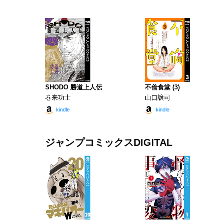
SHODO 勝道上人伝
不倫食堂 (3)
巻来功士
山口譲司
kindle
kindle
ジャンプコミックスDIGITAL