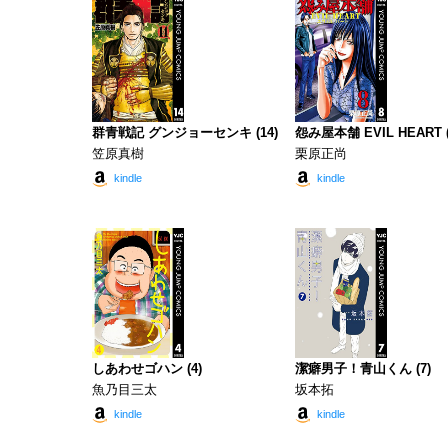
群青戦記 グンジョーセンキ (14)
怨み屋本舗 EVIL HEART (
笠原真樹
栗原正尚
kindle
kindle
しあわせゴハン (4)
潔癖男子！青山くん (7)
魚乃目三太
坂本拓
kindle
kindle