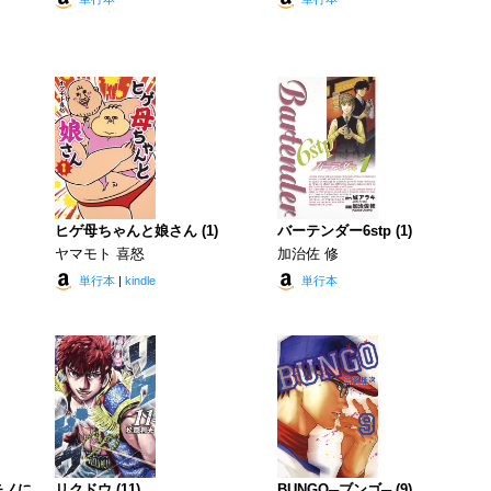
ヒゲ母ちゃんと娘さん (1)
バーテンダー6stp (1)
ヤマモト 喜怒
加治佐 修
単行本
|
kindle
単行本
モノに
リクドウ (11)
BUNGO─ブンゴ─ (9)