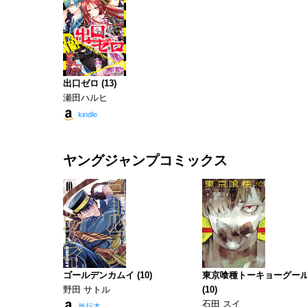
出口ゼロ (13)
瀬田ハルヒ
kindle
ヤングジャンプコミックス
ゴールデンカムイ (10)
東京喰種トーキョーグール:
野田 サトル
(10)
石田 スイ
単行本